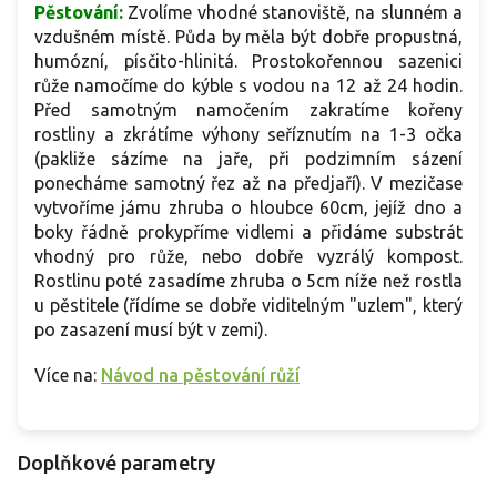
Pěstování:
Zvolíme vhodné stanoviště, na slunném a
vzdušném místě. Půda by měla být dobře propustná,
humózní, písčito-hlinitá. Prostokořennou sazenici
růže namočíme do kýble s vodou na 12 až 24 hodin.
Před samotným namočením zakratíme kořeny
rostliny a zkrátíme výhony seříznutím na 1-3 očka
(pakliže sázíme na jaře, při podzimním sázení
ponecháme samotný řez až na předjaří). V mezičase
vytvoříme jámu zhruba o hloubce 60cm, jejíž dno a
boky řádně prokypříme vidlemi a přidáme substrát
vhodný pro růže, nebo dobře vyzrálý kompost.
Rostlinu poté zasadíme zhruba o 5cm níže než rostla
u pěstitele (řídíme se dobře viditelným "uzlem", který
po zasazení musí být v zemi).
Více na:
Návod na pěstování růží
Doplňkové parametry