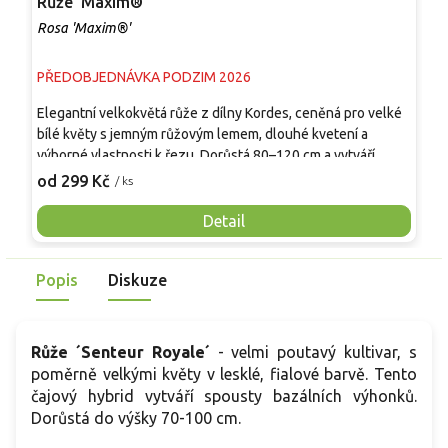
Růže 'Maxim®'
R
Rosa 'Maxim®'
R
PŘEDOBJEDNÁVKA PODZIM 2026
P
Elegantní velkokvětá růže z dílny Kordes, ceněná pro velké
P
bílé květy s jemným růžovým lemem, dlouhé kvetení a
k
výborné vlastnosti k řezu. Dorůstá 80–120 cm a vytváří
d
vzpřímený, kompaktní keř s tmavě zelenými lesklými listy.
v
od 299 Kč
o
/ ks
Od června do prvních mrazů kvete velkými plnými květy o
v
průměru 10–12 cm klasického čajohybridního tvaru. Vůně je
m
Detail
jemná až středně silná, sladká s lehce ovocnými tóny. Skvěle
p
se hodí do reprezentativních záhonů, jako solitéra i do
k
Popis
Diskuze
svatebních a floristických aranžmá.
v
m
r
v
Růže ´Senteur Royale´
- velmi poutavý kultivar, s
poměrně velkými květy v lesklé, fialové barvě. Tento
čajový hybrid vytváří spousty bazálních výhonků.
Dorůstá do výšky 70-100 cm.