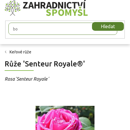
Přejít
na
obsah
Hledat
Keřové růže
Růže 'Senteur Royale®'
Rosa´Senteur Royale´