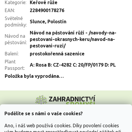
Kategorie
:
Keřové růže
EAN
:
2284900178276
Světelné
Slunce
,
Polostín
podmínky
:
Návod na pěstování růží - /navody-na-
Návod na
pestovani-okrasnych-keru/navod-na-
pěstování
:
pestovani-ruzi/
Balení
:
prostokořenná sazenice
Plant
A: Rosa B: CZ-4282 C: 20/FP/0179 D: PL
Passport
:
Položka byla vyprodána…
Z
á
p
a
Podělíte se s námi o vaše cookies?
t
Vše o nákupu
í
Ano, i náš web používá cookies. Díky povolení cookies