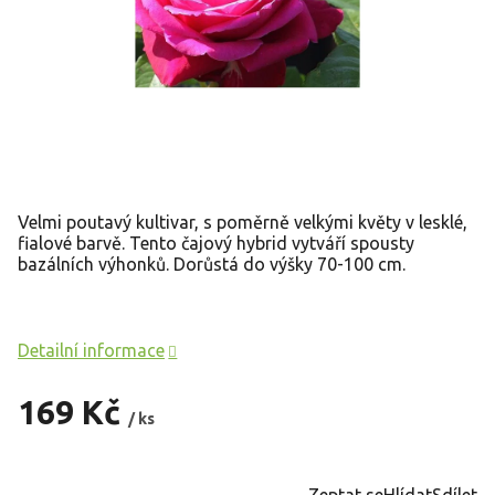
Velmi poutavý kultivar, s poměrně velkými květy v lesklé,
fialové barvě. Tento čajový hybrid vytváří spousty
bazálních výhonků. Dorůstá do výšky 70-100 cm.
Detailní informace
169 Kč
/ ks
Měrná
cena:
Zeptat se
Hlídat
Sdílet