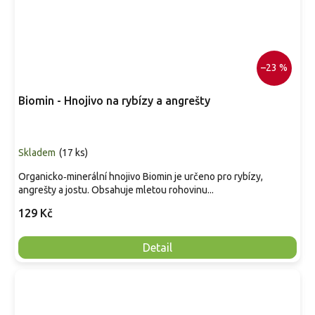
–23 %
Biomin - Hnojivo na rybízy a angrešty
Skladem
(
17 ks
)
Organicko‑minerální hnojivo Biomin je určeno pro rybízy,
angrešty a jostu. Obsahuje mletou rohovinu...
129 Kč
Detail