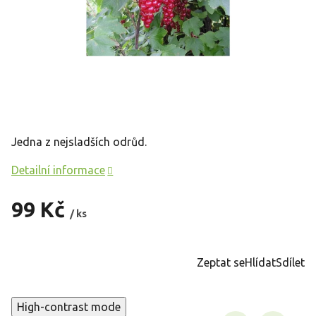
Jedna z nejsladších odrůd.
Detailní informace
99 Kč
/ ks
Měrná
cena:
Zeptat se
Hlídat
Sdílet
High-contrast mode