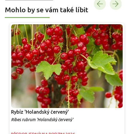
Mohlo by se vám také líbit
Rybíz 'Holandský červený'
R
Ribes rubrum 'Holandský červený'
R