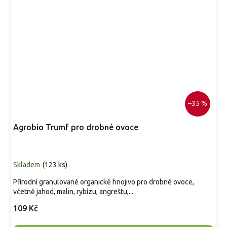
–35 %
Agrobio Trumf pro drobné ovoce
Skladem
(
123 ks
)
Přírodní granulované organické hnojivo pro drobné ovoce,
včetně jahod, malin, rybízu, angreštu,...
109 Kč