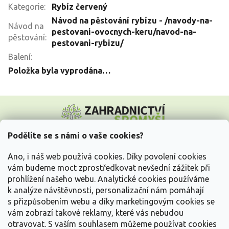
Kategorie
:
Rybíz červený
Návod na pěstování rybízu - /navody-na-
Návod na
pestovani-ovocnych-keru/navod-na-
pěstování
:
pestovani-rybizu/
Balení
:
Položka byla vyprodána…
Z
á
p
a
Podělíte se s námi o vaše cookies?
t
Vše o nákupu
í
Ano, i náš web používá cookies. Díky povolení cookies
vám budeme moct zprostředkovat nevšední zážitek při
prohlížení našeho webu. Analytické cookies používáme
Informace pro Vás
k analýze návštěvnosti, personalizační nám pomáhají
s přizpůsobením webu a díky marketingovým cookies se
Kontakujte nás
vám zobrazí takové reklamy, které vás nebudou
otravovat.
S vaším souhlasem můžeme používat cookies