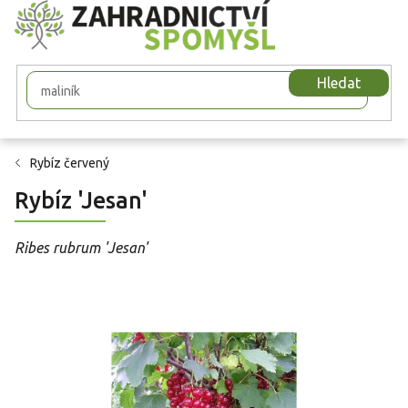
Přejít
na
obsah
Hledat
Rybíz červený
Rybíz 'Jesan'
Ribes rubrum 'Jesan'