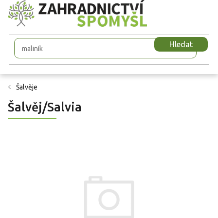
Přejít
na
obsah
Hledat
Šalvěje
Šalvěj/Salvia