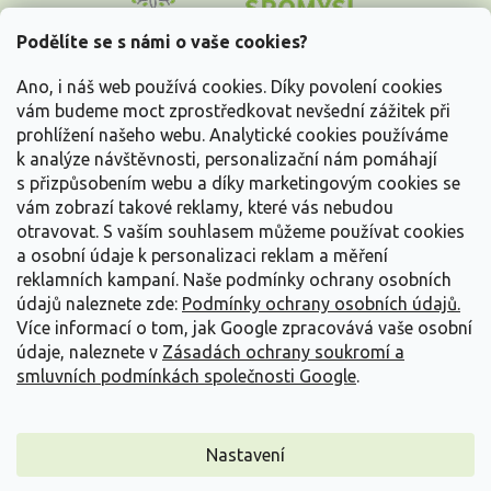
p
a
Podělíte se s námi o vaše cookies?
t
Vše o nákupu
í
Ano, i náš web používá cookies. Díky povolení cookies
vám budeme moct zprostředkovat nevšední zážitek při
prohlížení našeho webu. Analytické cookies používáme
Informace pro Vás
k analýze návštěvnosti, personalizační nám pomáhají
s přizpůsobením webu a díky marketingovým cookies se
Kontakujte nás
vám zobrazí takové reklamy, které vás nebudou
otravovat.
S vaším souhlasem můžeme používat cookies
a osobní údaje k personalizaci reklam a měření
reklamních kampaní. Naše podmínky ochrany osobních
údajů naleznete zde:
Podmínky ochrany osobních údajů.
Více informací o tom, jak Google zpracovává vaše osobní
údaje, naleznete v
Zásadách ochrany soukromí a
smluvních podmínkách společnosti Google
.
Vytvořil Shoptet
Nastavení