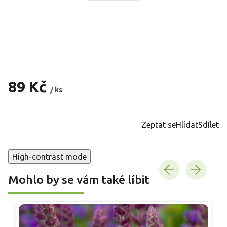
89 Kč
/ ks
Měrná
cena:
Zeptat se
Hlídat
Sdílet
High-contrast mode
Mohlo by se vám také líbit