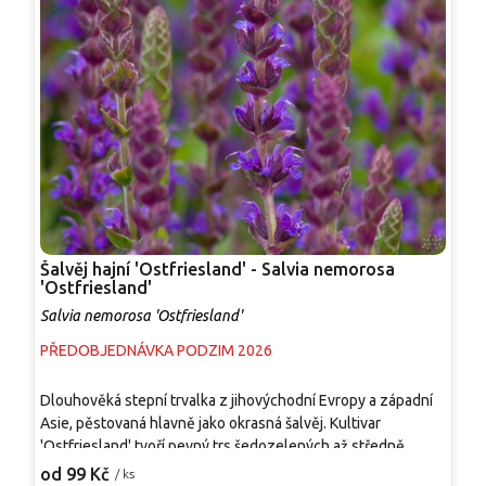
Šalvěj hajní 'Ostfriesland' - Salvia nemorosa
Š
'Ostfriesland'
n
Salvia nemorosa 'Ostfriesland'
S
PŘEDOBJEDNÁVKA PODZIM 2026
P
Dlouhověká stepní trvalka z jihovýchodní Evropy a západní
Š
Asie, pěstovaná hlavně jako okrasná šalvěj. Kultivar
p
'Ostfriesland' tvoří pevný trs šedozelených až středně
p
zelených lehce drsných listů. Od června do srpna nese
d
od 99 Kč
o
/ ks