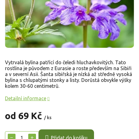
Vytrvalá bylina patřící do čeledi hluchavkovitých. Tato
rostlina je původem z Eurasie a roste především na Sibiři
a v severní Asii. Šanta sibiřská je nízká až středně vysoká
bylina s chlupatými stonky a listy. Dorůstá obvykle výšky
kolem 30-60 centimetrů.
Detailní informace
od
69 Kč
/ ks
Měrná
cena:
−
+
Přidat do košíku