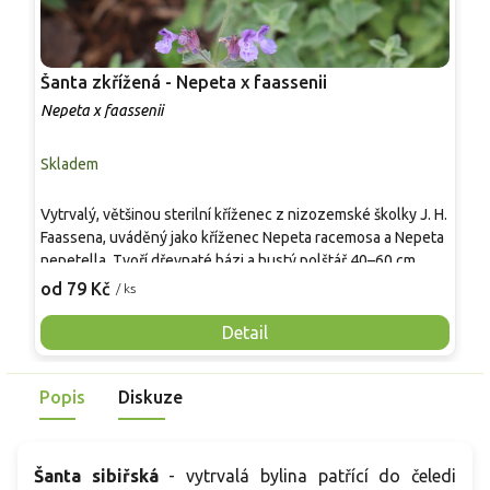
Šanta zkřížená - Nepeta x faassenii
Š
'
Nepeta x faassenii
N
Skladem
P
Vytrvalý, většinou sterilní kříženec z nizozemské školky J. H.
K
Faassena, uváděný jako kříženec Nepeta racemosa a Nepeta
o
nepetella. Tvoří dřevnaté bázi a hustý polštář 40–60 cm
o
vysoký a 60–90 cm široký. Šedozelené, jemně chlupaté listy
š
od 79 Kč
o
/ ks
jsou výrazně aromatické. Od května do září nese vzdušné
s
klasy modrofialových květů, vyhledávané včelami a čmeláky.
t
Detail
Samovýsev bývá minimální, trs se rozšiřuje hlavně
p
zahušťováním. V záhonu zjemňuje růže, šalvěje a okrasné
s
Popis
Diskuze
trávy. V mírné zimě zůstává část olistění polostálezelená a
s
suchá květenství drží strukturu a na podzim působí.
Šanta sibiřská
- vytrvalá bylina patřící do čeledi