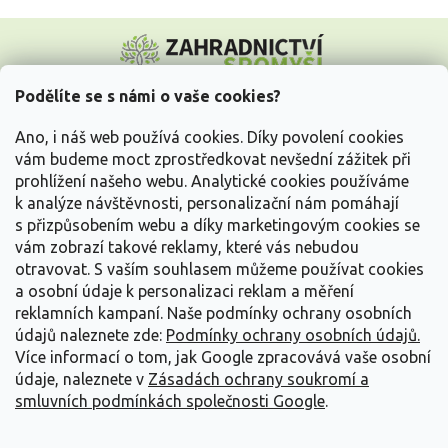
Z
á
p
a
Podělíte se s námi o vaše cookies?
t
Vše o nákupu
í
Ano, i náš web používá cookies. Díky povolení cookies
vám budeme moct zprostředkovat nevšední zážitek při
prohlížení našeho webu. Analytické cookies používáme
Informace pro Vás
k analýze návštěvnosti, personalizační nám pomáhají
s přizpůsobením webu a díky marketingovým cookies se
Kontakujte nás
vám zobrazí takové reklamy, které vás nebudou
otravovat.
S vaším souhlasem můžeme používat cookies
a osobní údaje k personalizaci reklam a měření
reklamních kampaní. Naše podmínky ochrany osobních
údajů naleznete zde:
Podmínky ochrany osobních údajů.
Více informací o tom, jak Google zpracovává vaše osobní
údaje, naleznete v
Zásadách ochrany soukromí a
smluvních podmínkách společnosti Google
.