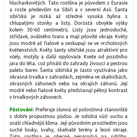
hluchavkovitých. Tato rostlina je původem z Eurasie
a roste především na Sibiři a v severní Asii. Šanta
sibiřská je nízká až středně vysoká bylina s
chlupatými stonky a listy. Dorůstá obvykle výšky
kolem 30-60 centimetrů. Listy jsou jednoduché,
střídavé, oválného tvaru a mají pilovité okraje. Květy
jsou modré až fialové a seskupují se ve vrcholových
květenstvích. Květy šanty sibiřské jsou atraktivní pro
včely, motýly a další opylovače. Kvete od pozdního
jara do léta, což přináší do zahrady živoucí a pestrou
paletu barev. Šanta sibiřská je často využívána jako
okrasná trvalka v zahradách, zejména ve skalničkách,
okrasných záhonech nebo na okrajích záhonů. Její
modré nebo fialové květy představují pěkný kontrast
v trvalkových záhonech.
Pěstování:
Preferuje slunná až polostinná stanoviště
s dobře propustnou půdou. Je odolná vůči suchu a
snáší chladnější klima. Její původním prostředím jsou
suché louky, svahy, skalnaté terény a lesní okraje.
Tato rostlina je obecně nenáročná na údržbu.