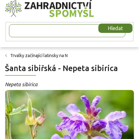
Přejít
na
obsah
Hledat
Trvalky začínající latinsky na N
Šanta sibiřská - Nepeta sibirica
Nepeta sibirica