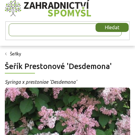
Přejít
na
obsah
Hledat
Šeříky
Šeřík Prestonové 'Desdemona'
Syringa x prestoniae 'Desdemona'