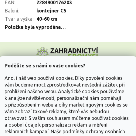
EAN
:
2284900176203
Balení
:
kontejner C5
Tvar a výška
:
40-60 cm
Položka byla vyprodána…
Z
á
p
a
Podělíte se s námi o vaše cookies?
t
Vše o nákupu
í
Ano, i náš web používá cookies. Díky povolení cookies
vám budeme moct zprostředkovat nevšední zážitek při
prohlížení našeho webu. Analytické cookies používáme
Informace pro Vás
k analýze návštěvnosti, personalizační nám pomáhají
s přizpůsobením webu a díky marketingovým cookies se
Kontakujte nás
vám zobrazí takové reklamy, které vás nebudou
otravovat.
S vaším souhlasem můžeme používat cookies
a osobní údaje k personalizaci reklam a měření
reklamních kampaní. Naše podmínky ochrany osobních