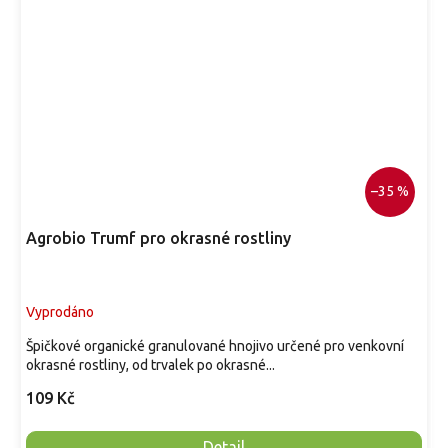
–35 %
Agrobio Trumf pro okrasné rostliny
Vyprodáno
Špičkové organické granulované hnojivo určené pro venkovní
okrasné rostliny, od trvalek po okrasné...
109 Kč
Detail