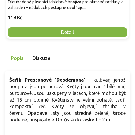
Dlouhodobě působící tabletové hnojivo pro okrasné rostliny v
zahradě i v nádobách postupně uvolňuje...
119 Kč
Detail
Popis
Diskuze
Šeřík Prestonové 'Desdemona'
- kultivar, jehož
poupata jsou purpurová. Květy jsou uvnitř bílé, vně
purpurové. Jsou uskupeny v latách, které mohou být
až 15 cm dlouhé. Květenství je velmi bohaté, tvoří
kompaktní keř. Květy se objevují zhruba v
červnu. Opadavé listy jsou středně zelené, široce
podélné, přišpičatělé. Dorůstá do výšky 1 - 2 m.