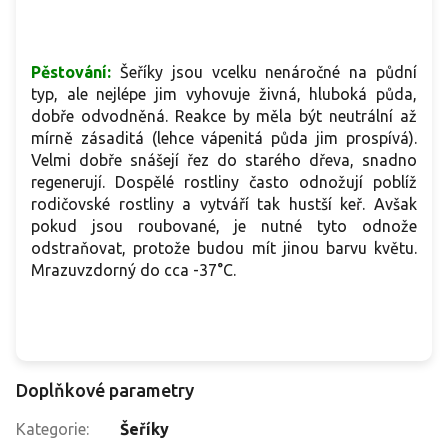
Pěstování:
Šeříky jsou vcelku nenáročné na půdní
typ, ale nejlépe jim vyhovuje živná, hluboká půda,
dobře odvodněná. Reakce by měla být neutrální až
mírně zásaditá (lehce vápenitá půda jim prospívá).
Velmi dobře snášejí řez do starého dřeva, snadno
regenerují. Dospělé rostliny často odnožují poblíž
rodičovské rostliny a vytváří tak hustší keř. Avšak
pokud jsou roubované, je nutné tyto odnože
odstraňovat, protože budou mít jinou barvu květu.
Mrazuvzdorný do cca -37°C.
Doplňkové parametry
Kategorie
:
Šeříky