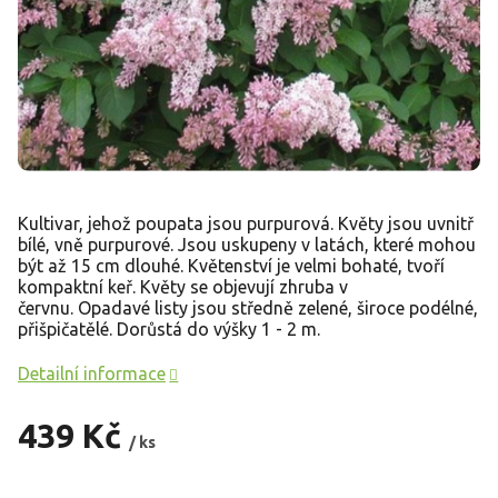
Kultivar, jehož poupata jsou purpurová. Květy jsou uvnitř
bílé, vně purpurové. Jsou uskupeny v latách, které mohou
být až 15 cm dlouhé. Květenství je velmi bohaté, tvoří
kompaktní keř. Květy se objevují zhruba v
červnu. Opadavé listy jsou středně zelené, široce podélné,
přišpičatělé. Dorůstá do výšky 1 - 2 m.
Detailní informace
439 Kč
/ ks
Měrná