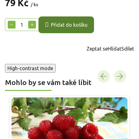
79 Kč
/ ks
Měrná
cena:
−
+
Přidat do košíku
Zeptat se
Hlídat
Sdílet
High-contrast mode
Mohlo by se vám také líbit