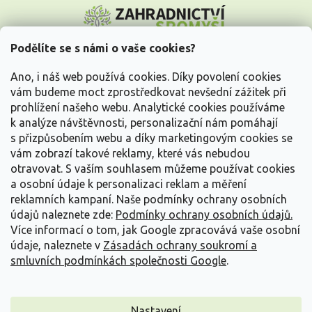
Z
á
p
a
Podělíte se s námi o vaše cookies?
t
Vše o nákupu
í
Ano, i náš web používá cookies. Díky povolení cookies
vám budeme moct zprostředkovat nevšední zážitek při
prohlížení našeho webu. Analytické cookies používáme
Informace pro Vás
k analýze návštěvnosti, personalizační nám pomáhají
s přizpůsobením webu a díky marketingovým cookies se
Kontakujte nás
vám zobrazí takové reklamy, které vás nebudou
otravovat.
S vaším souhlasem můžeme používat cookies
a osobní údaje k personalizaci reklam a měření
reklamních kampaní. Naše podmínky ochrany osobních
údajů naleznete zde:
Podmínky ochrany osobních údajů.
Více informací o tom, jak Google zpracovává vaše osobní
údaje, naleznete v
Zásadách ochrany soukromí a
smluvních podmínkách společnosti Google
.
Vytvořil Shoptet
Nastavení