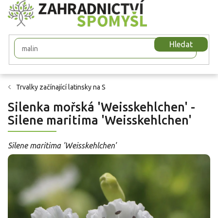
Přejít
na
obsah
Hledat
Trvalky začínající latinsky na S
Silenka mořská 'Weisskehlchen' -
Silene maritima 'Weisskehlchen'
Silene maritima 'Weisskehlchen'