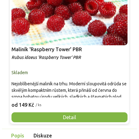
Maliník 'Raspberry Tower' PBR
P
'
Rubus idaeus 'Raspberry Tower' PBR
C
Skladem
S
Nejoblíbenější maliník na trhu. Moderní sloupovitá odrůda se
M
skvělým kompaktním růstem, která přináší od června do
A
srpna bohatou úrodu velkých, sladkých a šťavnatých plodů.
v
Pevné vzpřímené výhony tvoří elegantní habitus bez
j
od 149 Kč
o
/ ks
nutnosti opory, ideální pro nádoby, balkony i malé zahrady.
n
Mrazuvzdornost do −25 °C a spolehlivá vitalita z něj dělají
V
Detail
skvělou volbu pro každého pěstitele.
Popis
Diskuze