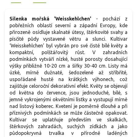
Silenka mořská 'Weisskehlchen'
- pochází z
pobřežních oblastí severní a západní Evropy, kde
přirozeně osídluje skalnaté útesy, štěrkovité svahy a
písčité půdy vystavené větru a slunci. Kultivar
‘Weisskehlchen’ byl vybrán pro své čistě bílé květy a
kompaktní, polštářovitý růst. V zahradních
podmínkách vytváří nízké, husté porosty dosahující
výšky přibližně 10-20 cm a šířky 30-40 cm. Listy má
úzké, mírně dužnaté, šedozelené až stříbřité,
uspořádané hustě na krátkých výhonech, což
zajišťuje celoroční dekorativní efekt. Květy se objevují
od května do července, jsou jednoduché, bílé, s
jemně vykrojenými okvětními lístky a vystupují mírně
nad listový koberec. Kvetení je poměrně dlouhé a při
příznivých podmínkách se může částečně opakovat.
Kultivar se uplatňuje především ve skalkách,
štěrkových zahradách, suchých zídkách a jako
půdopokryvná trvalka v přírodně laděných