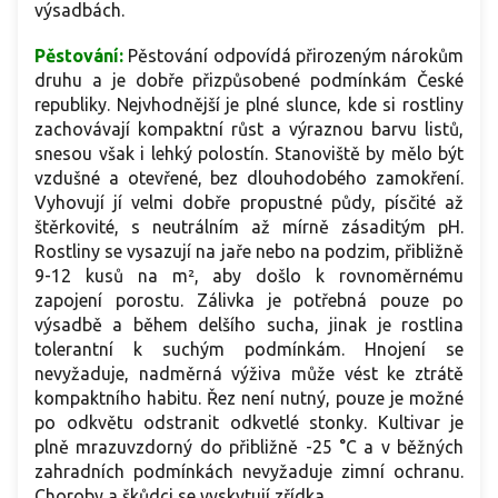
výsadbách.
Pěstování:
Pěstování odpovídá přirozeným nárokům
druhu a je dobře přizpůsobené podmínkám České
republiky. Nejvhodnější je plné slunce, kde si rostliny
zachovávají kompaktní růst a výraznou barvu listů,
snesou však i lehký polostín. Stanoviště by mělo být
vzdušné a otevřené, bez dlouhodobého zamokření.
Vyhovují jí velmi dobře propustné půdy, písčité až
štěrkovité, s neutrálním až mírně zásaditým pH.
Rostliny se vysazují na jaře nebo na podzim, přibližně
9-12 kusů na m², aby došlo k rovnoměrnému
zapojení porostu. Zálivka je potřebná pouze po
výsadbě a během delšího sucha, jinak je rostlina
tolerantní k suchým podmínkám. Hnojení se
nevyžaduje, nadměrná výživa může vést ke ztrátě
kompaktního habitu. Řez není nutný, pouze je možné
po odkvětu odstranit odkvetlé stonky. Kultivar je
plně mrazuvzdorný do přibližně -25 °C a v běžných
zahradních podmínkách nevyžaduje zimní ochranu.
Choroby a škůdci se vyskytují zřídka.