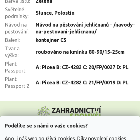
Barva listu
:
Zelená
Světelné
Slunce
,
Polostín
podmínky
:
Návod na
Návod na pěstování jehličnanů - /navody-
pěstování
:
na-pestovani-jehlicnanu/
Balení
:
kontejner C5
Tvar a
roubováno na kmínku 80-90/15-25cm
výška
:
Plant
A: Picea B: CZ-4282 C: 20/FP/0027 D: PL
Passport
:
Plant
A: Picea B: CZ-4282 C: 21/FP/0019 D: PL
Passport 2
:
Z
á
p
a
Podělíte se s námi o vaše cookies?
t
Vše o nákupu
í
Ano, i náš web používá cookies. Díky povolení cookies