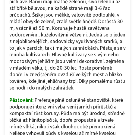
pichlavé. Barvu mají matně zelenou, sivozelenou až
stříbřitě bělavou, na každé straně mají 3-6 řad
průduchů. Šišky jsou měkké, válcovitě podlouhlé, v
mládí obvykle zelené, zralé světle hnědé. Dorůstá 30
m, vzácně až 50 m. Koruna je hustě zavětvena
vodorovnými, kuželovitými větvemi. Jedná se o jeden
z nejoblíbenějších, sadovnicky využívaných smrků, a
to jak v parcích, tak i malých zahrádkách. Pěstuje se v
mnoha kultivarech. Hlavně kultivary se sivým nebo
modrosivým jehličím jsou velmi dekorativní, zejména
v mladém věku, tj. do 20-30 let. Roste poměrně
dobře i v znečištěném ovzduší velkých měst a blízko
továren, kde jiné jehličnany trpí. Díky pomalému růstu
se hodí i do malých zahrádek.
Pěstování:
Preferuje plně osluněné stanoviště, které
podporuje intenzivní vybarvení jarních přírůstků a
kompaktní růst koruny. Půda má být úrodná, středně
těžká až hlinitopísčitá, dobře propustná a trvale
mírně vlhká, nikoli však dlouhodobě přemokřená.
Nejlépe vyhovují půdy s kyselou až mírně kyselou