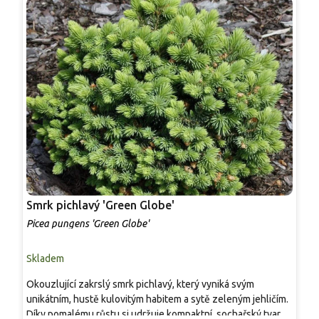
Smrk pichlavý 'Green Globe'
S
Picea pungens 'Green Globe'
P
Skladem
S
Okouzlující zakrslý smrk pichlavý, který vyniká svým
K
unikátním, hustě kulovitým habitem a sytě zeleným jehličím.
z
Díky pomalému růstu si udržuje kompaktní, sochařský tvar