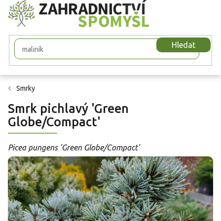
Přejít
na
obsah
Hledat
Smrky
Smrk pichlavý 'Green
Globe/Compact'
Picea pungens 'Green Globe/Compact'