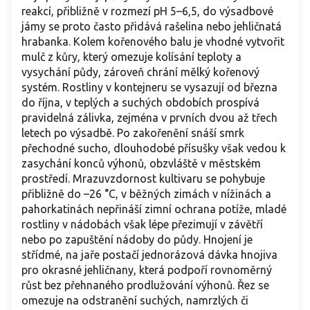
reakcí, přibližně v rozmezí pH 5–6,5, do výsadbové
jámy se proto často přidává rašelina nebo jehličnatá
hrabanka. Kolem kořenového balu je vhodné vytvořit
mulč z kůry, který omezuje kolísání teploty a
vysychání půdy, zároveň chrání mělký kořenový
systém. Rostliny v kontejneru se vysazují od března
do října, v teplých a suchých obdobích prospívá
pravidelná zálivka, zejména v prvních dvou až třech
letech po výsadbě. Po zakořenění snáší smrk
přechodné sucho, dlouhodobé přísušky však vedou k
zasychání konců výhonů, obzvláště v městském
prostředí. Mrazuvzdornost kultivaru se pohybuje
přibližně do –26 °C, v běžných zimách v nížinách a
pahorkatinách nepřináší zimní ochrana potíže, mladé
rostliny v nádobách však lépe přezimují v závětří
nebo po zapuštění nádoby do půdy. Hnojení je
střídmé, na jaře postačí jednorázová dávka hnojiva
pro okrasné jehličnany, která podpoří rovnoměrný
růst bez přehnaného prodlužování výhonů. Řez se
omezuje na odstranění suchých, namrzlých či