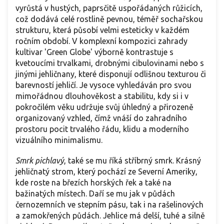
vyrůstá v hustých, paprsčitě uspořádaných růžicích,
což dodává celé rostlině pevnou, téměř sochařskou
strukturu, která působí velmi esteticky v každém
ročním období. V komplexní kompozici zahrady
kultivar 'Green Globe' výborně kontrastuje s
kvetoucími trvalkami, drobnými cibulovinami nebo s
jinými jehličnany, které disponují odlišnou texturou či
barevností jehličí. Je vysoce vyhledáván pro svou
mimořádnou dlouhověkost a stabilitu, kdy si i v
pokročilém věku udržuje svůj úhledný a přirozeně
organizovaný vzhled, čímž vnáší do zahradního
prostoru pocit trvalého řádu, klidu a moderního
vizuálního minimalismu.
Smrk pichlavý
, také se mu říká stříbrný smrk. Krásný
jehličnatý strom, který pochází ze Severní Ameriky,
kde roste na březích horských řek a také na
bažinatých místech. Daří se mu jak v půdách
černozemních ve stepním pásu, tak i na rašelinových
a zamokřených půdách. Jehlice má delší, tuhé a silně