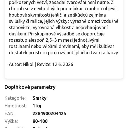
poškozených větví, zásadní tvarování není nutné. Z
chorob se v nevhodných podmínkách mohou objevit
houbové skvrnitosti jehličí a ze škůdců zejména
svilušky či mšice, jejich výskyt výrazně omezí vzdušné
stanoviště, vyrovnaná vlhkost a nepřehnojování
dusíkem. Při skupinové výsadbě se doporučuje
rozestup alespoň 2,5–3 m mezi jednotlivými
rostlinami nebo většími dřevinami, aby měl kultivar
dostatek prostoru pro rozvinutí plného tvaru a barvy.
Autor: Nikol | Revize: 12.6. 2026
Doplňkové parametry
Kategorie
:
Smrky
Hmotnost
:
1 kg
EAN
:
2284900204425
Výška
:
80-100