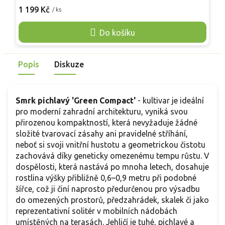
s
bez nutnosti řezu. V dospělosti dosahuje výšky 0,6–0,9
1 199 Kč
/ ks
2
o
metru, což z něj činí ideální volbu pro skalky, předzahrádky
h
či mobilní nádoby na terasách. Pevné, pichlavé jehličí dodává
Do košíku
j
rostlině eleganci po celý rok. 'Green Globe' skvěle
j
kontrastuje s trvalkami a vnáší do zahrady geometrickou
s
čistotu a řád. Je to nenáročný, dlouhověký solitér.
Popis
Diskuze
m
Smrk pichlavý 'Green Compact'
-
kultivar je ideální
pro moderní zahradní architekturu, vyniká svou
přirozenou kompaktností, která nevyžaduje žádné
složité tvarovací zásahy ani pravidelné stříhání,
neboť si svoji vnitřní hustotu a geometrickou čistotu
zachovává díky geneticky omezenému tempu růstu. V
dospělosti, která nastává po mnoha letech, dosahuje
rostlina výšky přibližně 0,6–0,9 metru při podobné
šířce, což ji činí naprosto předurčenou pro výsadbu
do omezených prostorů, předzahrádek, skalek či jako
reprezentativní solitér v mobilních nádobách
umístěných na terasách. Jehličí je tuhé, pichlavé a