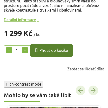
strukturu. Tento stabilní a dlouhověký smrk vnáší do
prostoru pocit řádu a vizuálního minimalismu, přičemž
skvěle kontrastuje s trvalkami i cibulovinami.
Detailní informace
1 299 Kč
/ ks
Měrná
cena:
−
+
Přidat do košíku
Zeptat se
Hlídat
Sdílet
High-contrast mode
Mohlo by se vám také líbit