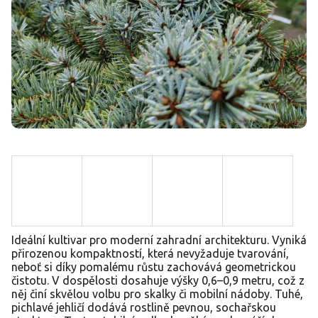
Ideální kultivar pro moderní zahradní architekturu. Vyniká
přirozenou kompaktností, která nevyžaduje tvarování,
neboť si díky pomalému růstu zachovává geometrickou
čistotu. V dospělosti dosahuje výšky 0,6–0,9 metru, což z
něj činí skvělou volbu pro skalky či mobilní nádoby. Tuhé,
pichlavé jehličí dodává rostlině pevnou, sochařskou