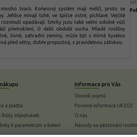
výš
 mnoho tvarů. Kořenový systém mají mělčí, proto se
Po
 Jehlice mívají tuhé, ve špičce ostré, pichlavé. Vejčité
o rozvinutí opadávají. Smrky jsou také velmi odolné vůči
áší přemokření, či delší období sucha. Mladé rostliny
né, živné, zahradní zeminy, může být s mírně kyselou
ěná před větry, dobře propustná, s pravidelnou zálivkou.
 nákupu
Informace pro Vás
Slovník pojmů
a a platba
Povinné informace UKZÚZ
 lhůty objednávek
O nás
livky k parametrům a balení
Návody na pěstování rostli