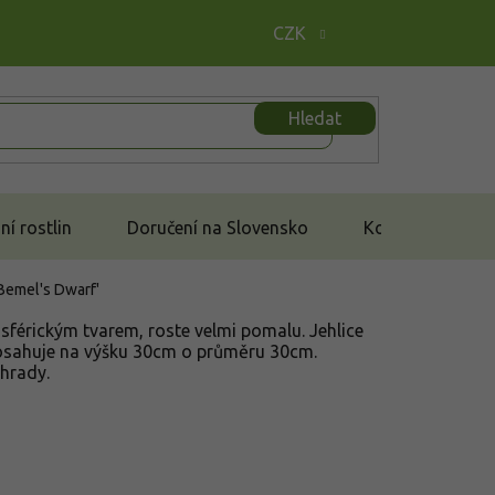
CZK
Hledat
í rostlin
Doručení na Slovensko
Kontakt
 Bemel's Dwarf'
 sférickým tvarem, roste velmi pomalu. Jehlice
 dosahuje na výšku 30cm o průměru 30cm.
ahrady.