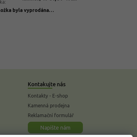
ka
:
ložka byla vyprodána…
Kontakujte nás
Kontakty - E-shop
Kamenná prodejna
Reklamační formulář
n
Napište nám