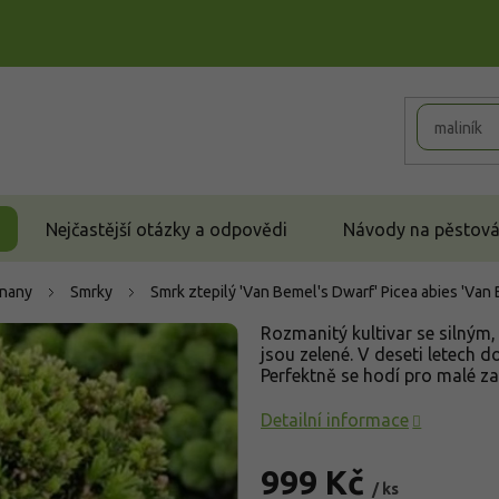
Nejčastější otázky a odpovědi
Návody na pěstován
čnany
Smrky
Smrk ztepilý 'Van Bemel's Dwarf'
Picea abies 'Van
Rozmanitý kultivar se silným,
jsou zelené. V deseti letech
Perfektně se hodí pro malé z
Detailní informace
999 Kč
/ ks