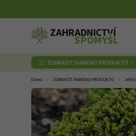
Přejít
na
obsah
ZOBRAZIT NABÍDKU PRODUKTŮ
Domů
ZOBRAZIT NABÍDKU PRODUKTŮ
Jehli