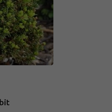
Měrná
cena:
bit