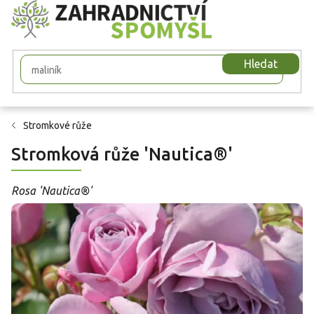
Přejít
na
obsah
Hledat
Stromkové růže
Stromková růže 'Nautica®'
Rosa 'Nautica®'