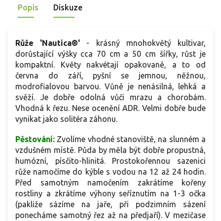
Popis
Diskuze
pozadí trvalek i jako nízký živý plot. Purpurové květy ladí s
levandulí a šantou. Nabízena je ve stromkové formě na
kmínku.
Růže 'Nautica®'
- krásný mnohokvětý kultivar,
dorůstající výšky cca 70 cm a 50 cm šířky, růst je
kompaktní. Květy nakvétají opakovaně, a to od
června do září, pyšní se jemnou, něžnou,
modrofialovou barvou. Vůně je nenásilná, lehká a
svěží. Je dobře odolná vůči mrazu a chorobám.
Vhodná k řezu. Nese ocenění ADR. Velmi dobře bude
vynikat jako solitéra záhonu.
Pěstování:
Zvolíme vhodné stanoviště, na slunném a
vzdušném místě. Půda by měla být dobře propustná,
humózní, písčito-hlinitá. Prostokořennou sazenici
růže namočíme do kýble s vodou na 12 až 24 hodin.
Před samotným namočením zakrátíme kořeny
rostliny a zkrátíme výhony seříznutím na 1-3 očka
(pakliže sázíme na jaře, při podzimním sázení
ponecháme samotný řez až na předjaří). V mezičase