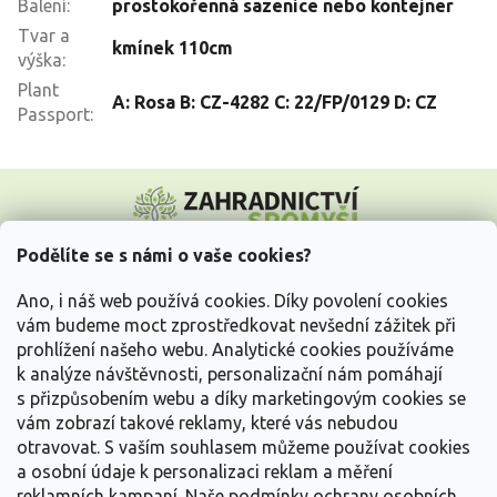
Balení
:
prostokořenná sazenice nebo kontejner
Tvar a
kmínek 110cm
výška
:
Plant
A: Rosa B: CZ-4282 C: 22/FP/0129 D: CZ
Passport
:
Z
á
p
a
Podělíte se s námi o vaše cookies?
t
Vše o nákupu
í
Ano, i náš web používá cookies. Díky povolení cookies
vám budeme moct zprostředkovat nevšední zážitek při
prohlížení našeho webu. Analytické cookies používáme
Informace pro Vás
k analýze návštěvnosti, personalizační nám pomáhají
s přizpůsobením webu a díky marketingovým cookies se
Kontakujte nás
vám zobrazí takové reklamy, které vás nebudou
otravovat.
S vaším souhlasem můžeme používat cookies
a osobní údaje k personalizaci reklam a měření
reklamních kampaní. Naše podmínky ochrany osobních