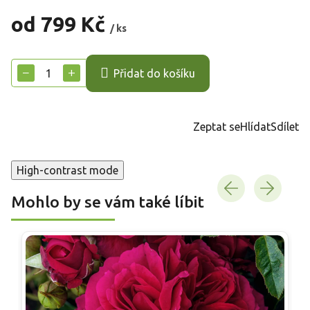
od
799 Kč
/ ks
Měrná
cena:
−
+
Přidat do košíku
Zeptat se
Hlídat
Sdílet
High-contrast mode
Mohlo by se vám také líbit