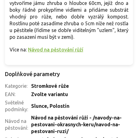
vytvoříme jámu zhruba o hloubce 60cm, jejíž dno a
boky řádně prokypříme vidlemi a přidáme substrát
vhodný pro růže, nebo dobře vyzrálý kompost.
Rostlinu poté zasadíme zhruba o 5cm níže než rostla
u pěstitele (řídíme se dobře viditelným "uzlem", který
po zasazení musí být v zemi).
Více na:
Návod na pěstování růží
Doplňkové parametry
Kategorie
:
Stromkové růže
EAN
:
Zvolte variantu
Světelné
Slunce
,
Polostín
podmínky
:
Návod na pěstování růží - /navody-na-
Návod na
pestovani-okrasnych-keru/navod-na-
pěstování
:
pestovani-ruzi/