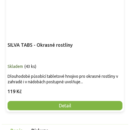
SILVA TABS - Okrasné rostliny
Skladem
(
43 ks
)
Dlouhodobě působící tabletové hnojivo pro okrasné rostliny v
zahradě i v nádobách postupně uvolňuje...
119 Kč
Detail