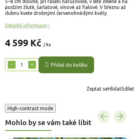
5–8 cm dlouhé, při rašení narůžovělé, v létě zelené a na
podzim žluté, šarlatové, vínové až fialové. V březnu až
dubnu kvete drobnými červenohnědými květy.
Detailní informace
4 599 Kč
/ ks
Měrná
cena:
−
+
Přidat do košíku
Zeptat se
Hlídat
Sdílet
High-contrast mode
Mohlo by se vám také líbit