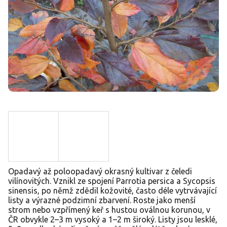
Opadavý až poloopadavý okrasný kultivar z čeledi
vilínovitých. Vznikl ze spojení Parrotia persica a Sycopsis
sinensis, po němž zdědil kožovité, často déle vytrvávající
listy a výrazné podzimní zbarvení. Roste jako menší
strom nebo vzpřímený keř s hustou oválnou korunou, v
ČR obvykle 2–3 m vysoký a 1–2 m široký. Listy jsou lesklé,