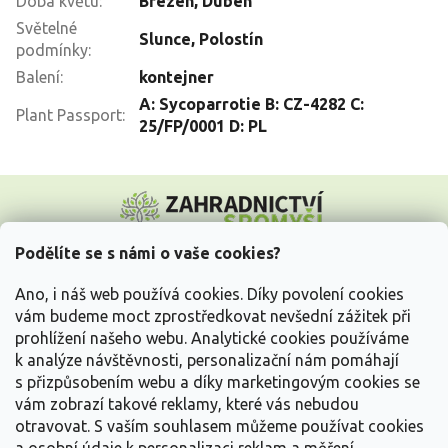
Doba květu
:
Březen
,
Duben
Světelné
Slunce
,
Polostín
podmínky
:
Balení
:
kontejner
A: Sycoparrotie B: CZ-4282 C:
Plant Passport
:
25/FP/0001 D: PL
Z
á
p
a
Podělíte se s námi o vaše cookies?
t
Vše o nákupu
í
Ano, i náš web používá cookies. Díky povolení cookies
vám budeme moct zprostředkovat nevšední zážitek při
prohlížení našeho webu. Analytické cookies používáme
Informace pro Vás
k analýze návštěvnosti, personalizační nám pomáhají
s přizpůsobením webu a díky marketingovým cookies se
Kontakujte nás
vám zobrazí takové reklamy, které vás nebudou
otravovat.
S vaším souhlasem můžeme používat cookies