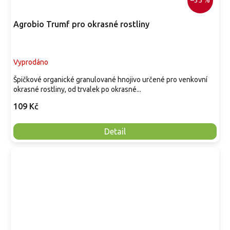
–35 %
Agrobio Trumf pro okrasné rostliny
Vyprodáno
Špičkové organické granulované hnojivo určené pro venkovní
okrasné rostliny, od trvalek po okrasné...
109 Kč
Detail