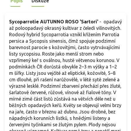
Popis
Diskuze
Sycoparrotie AUTUNNO ROSO 'Sartori'
- opadavý
až poloopadavý okrasný kultivar z čeledi vilínovitých.
Rodový hybrid Sycoparrotia vznikl křížením Parrotia
persica a Sycopsis sinensis, čímž spojuje podzimní
barevnost parocie s kožovitými, často vytrvávajícími
listy sycopsisu. Roste jako menší strom nebo
vzpřímený keř s oválnou, hustě větvenou korunou. V
podmínkách ČR dorůstá obvykle 2–3 m výšky a 1–2
m šířky. Listy jsou vejčité až eliptické, kožovité, 5–8
cm dlouhé, při rašení narůžovělé, v létě sytě zelené a
výrazně lesklé. Podzimní zbarvení přechází přes žluté,
šarlatově červené, růžové, vínové až fialové tóny. V
mírné zimě část listů zůstává na větvích déle než u
běžných opadavých keřů. Květy se objevují velmi brzy
na jaře, často v březnu až dubnu. Jsou drobné, bez
nápadných korunních lístků, s hnědými listeny a
červenými tyčinkami se žlutým pylem. Plody nejsou
okrasně významné. Kultivar nemá trny a nepatří mezi