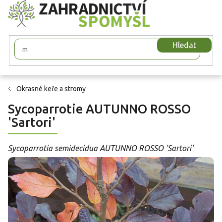
Přejít
na
obsah
Hledat
Okrasné keře a stromy
Sycoparrotie AUTUNNO ROSSO
'Sartori'
Sycoparrotia semidecidua AUTUNNO ROSSO 'Sartori'