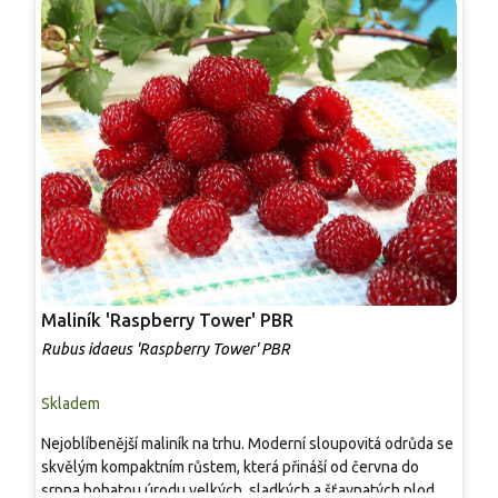
Maliník 'Raspberry Tower' PBR
P
'
Rubus idaeus 'Raspberry Tower' PBR
C
Skladem
S
Nejoblíbenější maliník na trhu. Moderní sloupovitá odrůda se
M
skvělým kompaktním růstem, která přináší od června do
A
srpna bohatou úrodu velkých, sladkých a šťavnatých plodů.
v