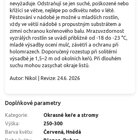
nevyžaduje. Odstraňují se jen suché, poškozené nebo
křížící se větve, nejlépe po odkvětu nebo v létě.
Pěstování v nádobě je možné u mladších rostlin,
vždy ve větší nádobě s propustným substrátem a
zimní ochranou kořenového balu. Mrazuvzdornost
vyzrálých rostlin se uvádí přibližně od -18 do -23 °C,
mladé výsadby ocení mulč, závětří a ochranu při
holomrazech. Doporučený rozestup při solitérní
výsadbě je 1,5–2 m od okolních keřů. Při dlouhém
suchu mohou zasychat okraje listů.
Autor: Nikol | Revize: 24.6. 2026
Doplňkové parametry
Kategorie
:
Okrasné keře a stromy
Výška
:
250-300
Barva květu
:
Červená
,
Hnědá