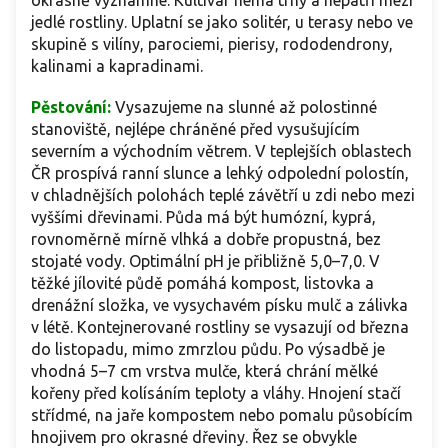
jedlé rostliny. Uplatní se jako solitér, u terasy nebo ve
skupině s vilíny, parociemi, pierisy, rododendrony,
kalinami a kapradinami.
Pěstování:
Vysazujeme na slunné až polostinné
stanoviště, nejlépe chráněné před vysušujícím
severním a východním větrem. V teplejších oblastech
ČR prospívá ranní slunce a lehký odpolední polostín,
v chladnějších polohách teplé závětří u zdi nebo mezi
vyššími dřevinami. Půda má být humózní, kyprá,
rovnoměrně mírně vlhká a dobře propustná, bez
stojaté vody. Optimální pH je přibližně 5,0–7,0. V
těžké jílovité půdě pomáhá kompost, listovka a
drenážní složka, ve vysychavém písku mulč a zálivka
v létě. Kontejnerované rostliny se vysazují od března
do listopadu, mimo zmrzlou půdu. Po výsadbě je
vhodná 5–7 cm vrstva mulče, která chrání mělké
kořeny před kolísáním teploty a vláhy. Hnojení stačí
střídmé, na jaře kompostem nebo pomalu působícím
hnojivem pro okrasné dřeviny. Řez se obvykle