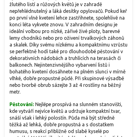
žlutého listí a růžových květů je v zahradě
nepřehlédnutelný a láká desítky opylovačů. Pokud keř
po první vlně kvetení lehce zastřihnete, spolehlivě na
konci léta vykvete znovu. V zahradním designu je
ideální volbou pro nízké, zářivé živé ploty, barevné
lemy chodníků nebo pro oživení trvalkových záhonů
a skalek. Díky svému nízkému a kompaktnímu vzrůstu
se perfektně hodí také pro dlouhodobé pěstování v
dekorativních nádobách a truhlících na terasách či
balkonech. Nejintenzivnějšího vybarvení listů i
bohatého kvetení dosáhnete na plném slunci v mírně
vlhké, dobře propustné půdě. Při skupinové výsadbě
nebo tvorbě obrub sázejte 3 až 4 rostliny na běžný
metr.
Pěstování:
Nejlépe prospívá na slunném stanovišti,
kde vytváří nejvíce květů a udržuje kompaktní tvar,
snáší však i lehký polostín. Půda má být středně
těžká až lehká, dobře propustná a s dostatkem
humusu, s reakcí přibližně od slabě kyselé po