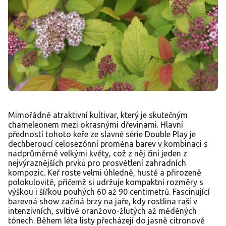
Mimořádně atraktivní kultivar, který je skutečným
chameleonem mezi okrasnými dřevinami. Hlavní
předností tohoto keře ze slavné série Double Play je
dechberoucí celosezónní proměna barev v kombinaci s
nadprůměrně velkými květy, což z něj činí jeden z
nejvýraznějších prvků pro prosvětlení zahradních
kompozic. Keř roste velmi úhledně, hustě a přirozeně
polokulovitě, přičemž si udržuje kompaktní rozměry s
výškou i šířkou pouhých 60 až 90 centimetrů. Fascinující
barevná show začíná brzy na jaře, kdy rostlina raší v
intenzivních, svítivě oranžovo-žlutých až měděných
tónech. Během léta listy přecházejí do jasně citronově