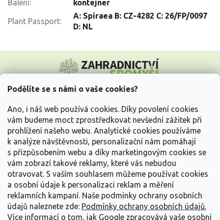
Balení
:
kontejner
A: Spiraea B: CZ-4282 C: 26/FP/0097
Plant Passport
:
D: NL
Z
á
p
a
Podělíte se s námi o vaše cookies?
t
Vše o nákupu
í
Ano, i náš web používá cookies. Díky povolení cookies
vám budeme moct zprostředkovat nevšední zážitek při
prohlížení našeho webu. Analytické cookies používáme
Informace pro Vás
k analýze návštěvnosti, personalizační nám pomáhají
s přizpůsobením webu a díky marketingovým cookies se
Kontakujte nás
vám zobrazí takové reklamy, které vás nebudou
otravovat.
S vaším souhlasem můžeme používat cookies
a osobní údaje k personalizaci reklam a měření
reklamních kampaní. Naše podmínky ochrany osobních
údajů naleznete zde:
Podmínky ochrany osobních údajů.
Více informací o tom, jak Google zpracovává vaše osobní