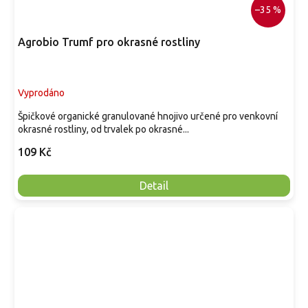
–35 %
Agrobio Trumf pro okrasné rostliny
Vyprodáno
Špičkové organické granulované hnojivo určené pro venkovní
okrasné rostliny, od trvalek po okrasné...
109 Kč
Detail