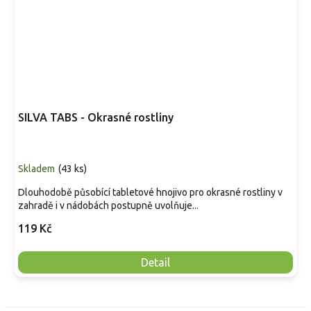
SILVA TABS - Okrasné rostliny
Skladem
(
43 ks
)
Dlouhodobě působící tabletové hnojivo pro okrasné rostliny v
zahradě i v nádobách postupně uvolňuje...
119 Kč
Detail