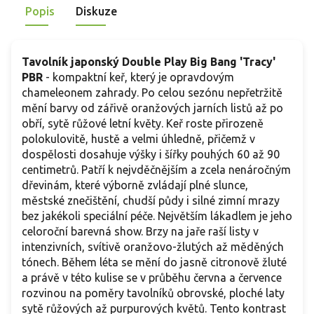
Popis
Diskuze
Tavolník japonský Double Play Big Bang 'Tracy'
PBR
- kompaktní keř, který je opravdovým
chameleonem zahrady. Po celou sezónu nepřetržitě
mění barvy od zářivě oranžových jarních listů až po
obří, sytě růžové letní květy. Keř roste přirozeně
polokulovitě, hustě a velmi úhledně, přičemž v
dospělosti dosahuje výšky i šířky pouhých 60 až 90
centimetrů. Patří k nejvděčnějším a zcela nenáročným
dřevinám, které výborně zvládají plné slunce,
městské znečištění, chudší půdy i silné zimní mrazy
bez jakékoli speciální péče. Největším lákadlem je jeho
celoroční barevná show. Brzy na jaře raší listy v
intenzivních, svítivě oranžovo-žlutých až měděných
tónech. Během léta se mění do jasně citronově žluté
a právě v této kulise se v průběhu června a července
rozvinou na poměry tavolníků obrovské, ploché laty
sytě růžových až purpurových květů. Tento kontrast