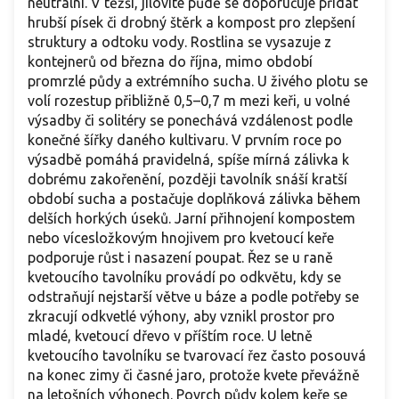
neutrální. V těžší, jílovité půdě se doporučuje přidat
hrubší písek či drobný štěrk a kompost pro zlepšení
struktury a odtoku vody. Rostlina se vysazuje z
kontejnerů od března do října, mimo období
promrzlé půdy a extrémního sucha. U živého plotu se
volí rozestup přibližně 0,5–0,7 m mezi keři, u volné
výsadby či solitéry se ponechává vzdálenost podle
konečné šířky daného kultivaru. V prvním roce po
výsadbě pomáhá pravidelná, spíše mírná zálivka k
dobrému zakořenění, později tavolník snáší kratší
období sucha a postačuje doplňková zálivka během
delších horkých úseků. Jarní přihnojení kompostem
nebo vícesložkovým hnojivem pro kvetoucí keře
podporuje růst i nasazení poupat. Řez se u raně
kvetoucího tavolníku provádí po odkvětu, kdy se
odstraňují nejstarší větve u báze a podle potřeby se
zkracují odkvetlé výhony, aby vznikl prostor pro
mladé, kvetoucí dřevo v příštím roce. U letně
kvetoucího tavolníku se tvarovací řez často posouvá
na konec zimy či časné jaro, protože kvete převážně
na letošních výhonech. Povrch půdy kolem keře se