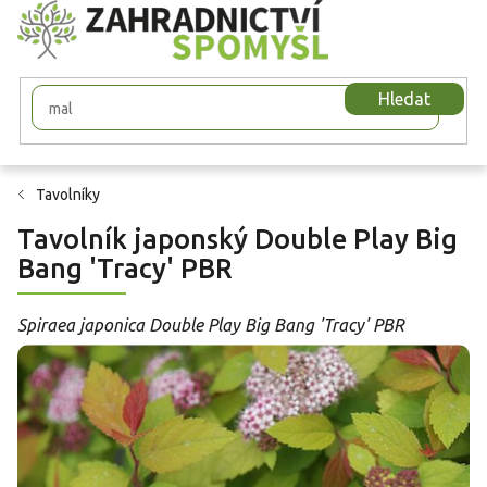
Přejít
na
obsah
Hledat
Tavolníky
Tavolník japonský Double Play Big
Bang 'Tracy' PBR
Spiraea japonica Double Play Big Bang 'Tracy' PBR