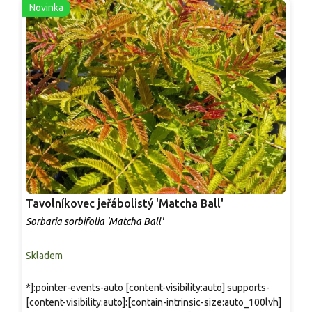
Novinka
Tavolníkovec jeřábolistý 'Matcha Ball'
T
Sorbaria sorbifolia 'Matcha Ball'
S
Skladem
P
*]:pointer-events-auto [content-visibility:auto] supports-
Z
[content-visibility:auto]:[contain-intrinsic-size:auto_100lvh]
r