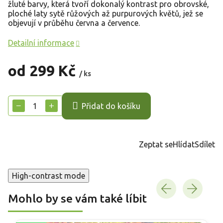
žluté barvy, která tvoří dokonalý kontrast pro obrovské,
ploché laty sytě růžových až purpurových květů, jež se
objevují v průběhu června a července.
Detailní informace
od
299 Kč
/ ks
Měrná
cena:
−
+
Přidat do košíku
Zeptat se
Hlídat
Sdílet
High-contrast mode
Mohlo by se vám také líbit