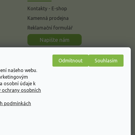
Kontakty - E-shop
Kamenná prodejna
Reklamační formulář
n
Napište nám
Odmítnout
Souhlasím
žení našeho webu.
marketingovým
a osobní údaje k
 ochrany osobních
ch podmínkách