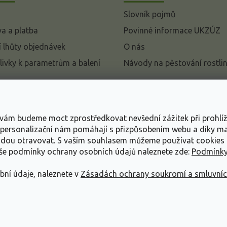
Slovník pojmů
a a platba
Povinné informace UKZÚZ
 lhůty objednávek
O nás
livky k parametrům a balení
Návody na pěstování rostli
pení od kupní smlouvy
mace
s vám budeme moct zprostředkovat nevšední zážitek při prohlí
ace o ochraně osobních
, personalizační nám pomáhají s přizpůsobením webu a díky 
udou otravovat.
S vaším souhlasem můžeme používat cookies 
dní podmínky
aše podmínky ochrany osobních údajů naleznete zde:
Podmínky
bní údaje, naleznete v
Zásadách ochrany soukromí a smluvní