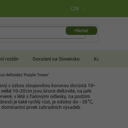
CZK
Hledat
í rostlin
Doručení na Slovensko
Kontakt
us deltoides 'Purple Tower'
kový s úzkou sloupovitou korunou dorůstá 10–
y velké 10–20 cm jsou široce deltovité, na jaře
vené, v létě s fialovými odlesky, na podzim
ostí je také rychlý růst, je odolný do −30 °C,
 či dominantní prvek zahradních výsadeb.