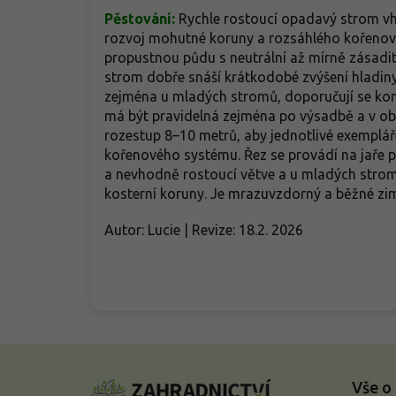
Pěstování:
Rychle rostoucí opadavý strom vh
rozvoj mohutné koruny a rozsáhlého kořenové
propustnou půdu s neutrální až mírně zásadito
strom dobře snáší krátkodobé zvýšení hladin
zejména u mladých stromů, doporučují se kompl
má být pravidelná zejména po výsadbě a v ob
rozestup 8–10 metrů, aby jednotlivé exemplář
kořenového systému. Řez se provádí na jaře 
a nevhodně rostoucí větve a u mladých stromů
kosterní koruny. Je mrazuvzdorný a běžné zim
Autor: Lucie | Revize: 18.2. 2026
Z
á
Vše o
p