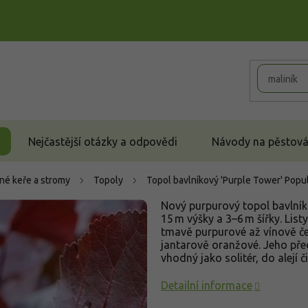
Nejčastější otázky a odpovědi
Návody na pěstován
né keře a stromy
Topoly
Topol bavlníkový 'Purple Tower'
Popul
Nový purpurový topol bavlní
15 m výšky a 3–6 m šířky. List
tmavě purpurové až vínově čer
jantarově oranžové. Jeho předn
vhodný jako solitér, do alejí
Detailní informace