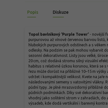
Popis
Diskuze
Topol bavlníkový 'Purple Tower'
- novější 
purpurovou až vínově červenou barvou listů, kte
hlubokých purpurových odstínech a s věkem mo
odlesky. Na podzim se pak mohou vybarvit do
sezonní dekorativnost. Listy jsou velké, široc
20 cm, což dodává stromu silný vizuální efekt
habitus s relativně úzkou korunou, která se s
řezu může dorůst na přibližně 10–15 m výšky a
udržet i kompaktnější velikost. Kvete na jař
následovanými semeny s vatovitými vlákny. Růs
půdní typy. Je plně mrazuvzdorný přibližně do
půdních podmínkách. Díky své dekorativní barv
vhodný jako solitérní strom v zahradách, do al
výsadeb, kde dodá vertikální i barevný kontra