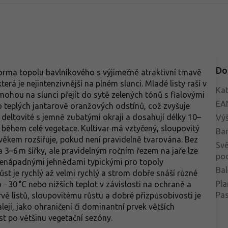
Do
forma topolu bavlníkového s výjimečně atraktivní tmavě
rá je nejintenzivnější na plném slunci. Mladé listy raší v
Kat
hou na slunci přejít do sytě zelených tónů s fialovými
EA
 teplých jantarově oranžových odstínů, což zvyšuje
e deltovité s jemně zubatými okraji a dosahují délky 10–
Vý
 během celé vegetace. Kultivar má vztyčený, sloupovitý
Bar
 věkem rozšiřuje, pokud není pravidelně tvarována. Bez
Svě
 3–6 m šířky, ale pravidelným ročním řezem na jaře lze
po
e nenápadnými jehnědami typickými pro topoly
Bal
t je rychlý až velmi rychlý a strom dobře snáší různé
Pla
 −30 °C nebo nižších teplot v závislosti na ochraně a
Pa
ě listů, sloupovitému růstu a dobré přizpůsobivosti je
ejí, jako ohraničení či dominantní prvek větších
st po většinu vegetační sezóny.