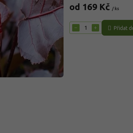
od
169 Kč
/ ks
Měrná
cena:
−
+
Přidat d