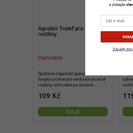
a získejte 
sle
–35 %
Agrobio Trumf pro okrasné
SIL
rostliny
rost
Přihl
Zásady zpra
Vyprodáno
Skla
Dlouh
Špičkové organické granulované
hnoji
hnojivo určené pro venkovní okrasné
zahra
rostliny, od trvalek po okrasné...
uvolňu
109 Kč
11
Detail