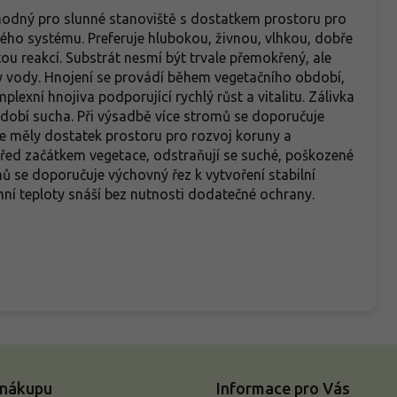
odný pro slunné stanoviště s dostatkem prostoru pro
ho systému. Preferuje hlubokou, živnou, vlhkou, dobře
u reakcí. Substrát nesmí být trvale přemokřený, ale
y vody. Hnojení se provádí během vegetačního období,
exní hnojiva podporující rychlý růst a vitalitu. Zálivka
dobí sucha. Při výsadbě více stromů se doporučuje
e měly dostatek prostoru pro rozvoj koruny a
před začátkem vegetace, odstraňují se suché, poškozené
 se doporučuje výchovný řez k vytvoření stabilní
ní teploty snáší bez nutnosti dodatečné ochrany.
 nákupu
Informace pro Vás