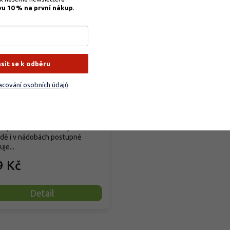
vu 10 % na první nákup
.
VA TABS - Okrasné
liny
ásit se k odběru
cování osobních údajů
dem
(
45 ks
)
odobě působící tabletové
vo pro okrasné rostliny v
dě i v nádobách postupně
je...
9 Kč
Detail