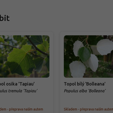
bit
ol osika 'Tapiau'
Topol bílý 'Bolleana'
ulus tremula 'Tapiau'
Populus alba 'Bolleana'
dem - přeprava naším autem
Skladem - přeprava naším aute