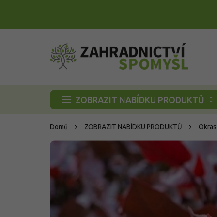
Přejít
na
obsah
ZOBRAZIT NABÍDKU PRODUKTŮ
Domů
ZOBRAZIT NABÍDKU PRODUKTŮ
Okras