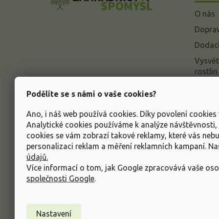
a
O nás
t
í
Doprav
Dodací
Vysvět
rostlin
Odstou
Podělíte se s námi o vaše cookies?
Rekla
Ano, i náš web používá cookies. Díky povolení cookie
Inform
Analytické cookies používáme k analýze návštěvnosti
údajů
cookies se vám zobrazí takové reklamy, které vás neb
Obcho
personalizaci reklam a měření reklamních kampaní. N
údajů.
Více informací o tom, jak Google zpracovává vaše oso
společnosti Google
.
Nastavení