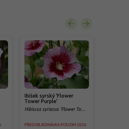
Ibišek syrský 'Flower
Sycoparro
Tower Purple'
Sycoparrot
'Purple Haz
Hibiscus syriacus 'Flower Tower
Purple'
m
PŘEDOBJEDNÁVKA PODZIM 2026
Skladem