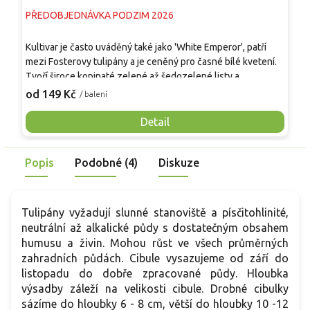
PŘEDOBJEDNÁVKA PODZIM 2026
P
K
Kultivar je často uváděný také jako 'White Emperor', patří
k
mezi Fosterovy tulipány a je ceněný pro časné bílé kvetení.
o
Tvoří široce kopinaté zelené až šedozelené listy a
a
1
vzpřímené stonky vysoké obvykle 35–50 cm. Velké
od 149 Kč
/ balení
j
miskovité až široce pohárovité květy dosahují asi 10–12 cm v
t
průměru. Otevírají se od slonovinově krémové po čistě bílou,
Detail
z
při bázi s jemným teplým nádechem. Kvete od března do
s
dubna a hodí se do záhonů, nádob, skupin po 7–15 cibulích i
Popis
Podobné (4)
Diskuze
k řezu.
Tulipány vyžadují slunné stanoviště a písčitohlinité,
neutrální až alkalické půdy s dostatečným obsahem
humusu a živin. Mohou růst ve všech průměrných
zahradních půdách. Cibule vysazujeme od září do
listopadu do dobře zpracované půdy. Hloubka
výsadby záleží na velikosti cibule. Drobné cibulky
sázíme do hloubky 6 - 8 cm, větší do hloubky 10 -12