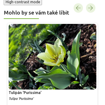
High-contrast mode
Mohlo by se vám také líbit
Tulipán 'Purissima'
T
Tulipa 'Purissima'
T