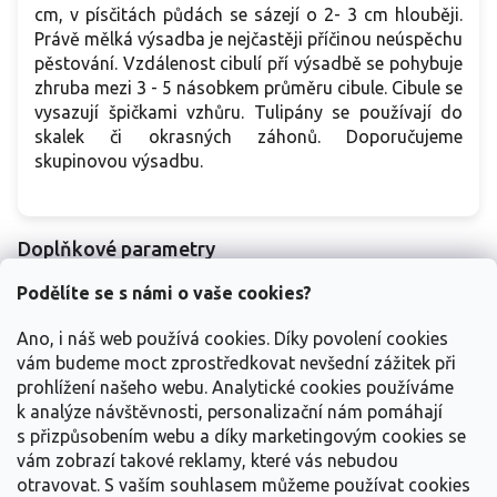
cm, v písčitách půdách se sázejí o 2- 3 cm hlouběji.
Právě mělká výsadba je nejčastěji příčinou neúspěchu
pěstování. Vzdálenost cibulí pří výsadbě se pohybuje
zhruba mezi 3 - 5 násobkem průměru cibule. Cibule se
vysazují špičkami vzhůru. Tulipány se používají do
skalek či okrasných záhonů. Doporučujeme
skupinovou výsadbu.
Doplňkové parametry
Kategorie
:
Tulipány
Podělíte se s námi o vaše cookies?
EAN
:
2284900144080
Ano, i náš web používá cookies. Díky povolení cookies
Návod na
Návod na pěstování cibulovin - /navody-
vám budeme moct zprostředkovat nevšední zážitek při
pěstování
:
na-pestovani-cibulovin/
prohlížení našeho webu. Analytické cookies používáme
Balení
:
cibule 11/12 - 5ks
k analýze návštěvnosti, personalizační nám pomáhají
s přizpůsobením webu a díky marketingovým cookies se
Položka byla vyprodána…
vám zobrazí takové reklamy, které vás nebudou
otravovat.
S vaším souhlasem můžeme používat cookies