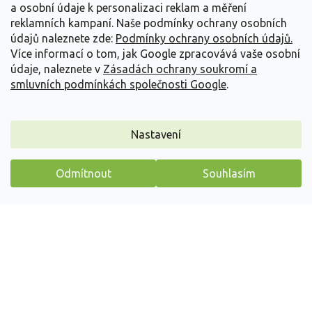
Z
a osobní údaje k personalizaci reklam a měření
á
reklamních kampaní. Naše podmínky ochrany osobních
p
údajů naleznete zde:
Podmínky ochrany osobních údajů.
a
Více informací o tom, jak Google zpracovává vaše osobní
t
údaje, naleznete v
Zásadách ochrany soukromí a
Vše o nákupu
í
smluvních podmínkách společnosti Google
.
Informace pro Vás
Nastavení
Kontakujte nás
Odmítnout
Souhlasím
Máme pro vás malý dárek
Vytvořil Shoptet