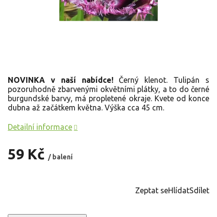
NOVINKA v naší nabídce!
Černý klenot. Tulipán s
pozoruhodně zbarvenými okvětními plátky, a to do černé
burgundské barvy, má propletené okraje. Kvete od konce
dubna až začátkem května. Výška cca 45 cm.
Detailní informace
59 Kč
/ balení
Měrná
cena:
Zeptat se
Hlídat
Sdílet