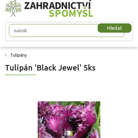
Přejít
na
obsah
Hledat
Tulipány
Tulipán 'Black Jewel' 5ks