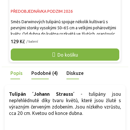
PŘEDOBJEDNÁVKA PODZIM 2026
P
Směs Darwinových tulipánů spojuje několik kultivarů s
S
pevnými stonky vysokými 50–65 cm a velkými pohárovitými
d
květy. Od dubna do května rozkvétá ve žlutých, oranžových,
j
červených, růžových i vícebarevných odstínech, jejichž
k
129 Kč
1
/ balení
zastoupení se může mezi šaržemi lišit. Květy dobře odolávají
č
jarnímu větru a dešti, mají dlouhou výdrž ve váze a jsou
b
Do košíku
vhodné k řezu. Směs vynikne v záhonech, podél cest, mezi
v
trvalkami i v hlubších nádobách. Rostlina není jedlá.
m
Popis
Podobné (4)
Diskuze
Tulipán ´Johann Strauss´
- tulipány jsou
nepřehlédnuté díky tvaru květů, které jsou žluté s
výrazným červeným zdobením. Jsou nízkého vzrůstu,
cca 20 cm. Kvetou od konce dubna.