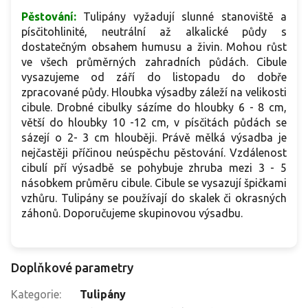
Pěstování:
Tulipány vyžadují slunné stanoviště a
písčitohlinité, neutrální až alkalické půdy s
dostatečným obsahem humusu a živin. Mohou růst
ve všech průměrných zahradních půdách. Cibule
vysazujeme od září do listopadu do dobře
zpracované půdy. Hloubka výsadby záleží na velikosti
cibule. Drobné cibulky sázíme do hloubky 6 - 8 cm,
větší do hloubky 10 -12 cm, v písčitách půdách se
sázejí o 2- 3 cm hlouběji. Právě mělká výsadba je
nejčastěji příčinou neúspěchu pěstování. Vzdálenost
cibulí pří výsadbě se pohybuje zhruba mezi 3 - 5
násobkem průměru cibule. Cibule se vysazují špičkami
vzhůru. Tulipány se používají do skalek či okrasných
záhonů. Doporučujeme skupinovou výsadbu.
Doplňkové parametry
Kategorie
:
Tulipány