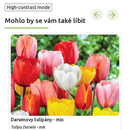
High-contrast mode
Mohlo by se vám také líbit
Darwinovy tulipány - mix
L
Tulipa Darwin - mix
T