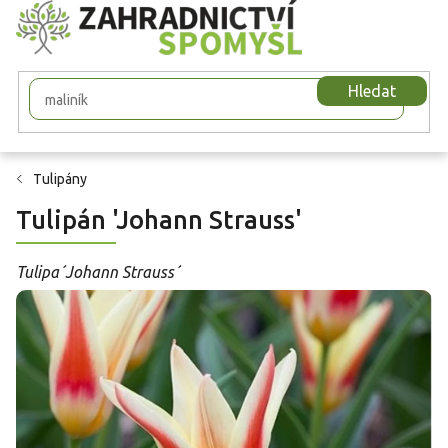
Přejít
na
obsah
Hledat
Tulipány
Tulipán 'Johann Strauss'
Tulipa´Johann Strauss´