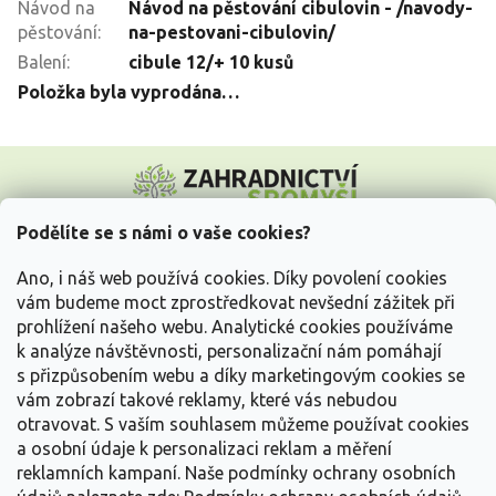
Návod na
Návod na pěstování cibulovin - /navody-
pěstování
:
na-pestovani-cibulovin/
Balení
:
cibule 12/+ 10 kusů
Položka byla vyprodána…
Z
á
p
a
Podělíte se s námi o vaše cookies?
t
Vše o nákupu
í
Ano, i náš web používá cookies. Díky povolení cookies
vám budeme moct zprostředkovat nevšední zážitek při
prohlížení našeho webu. Analytické cookies používáme
Informace pro Vás
k analýze návštěvnosti, personalizační nám pomáhají
s přizpůsobením webu a díky marketingovým cookies se
Kontakujte nás
vám zobrazí takové reklamy, které vás nebudou
otravovat.
S vaším souhlasem můžeme používat cookies
a osobní údaje k personalizaci reklam a měření
reklamních kampaní. Naše podmínky ochrany osobních