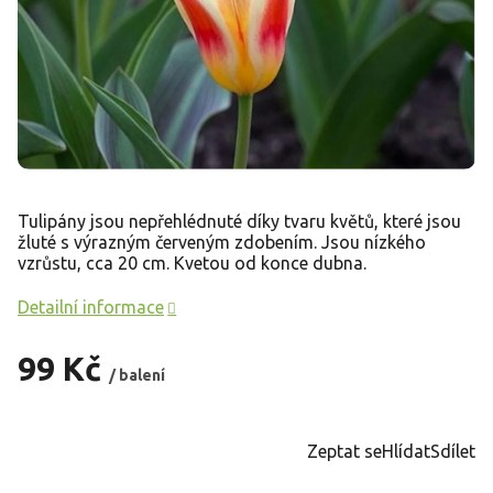
Tulipány jsou nepřehlédnuté díky tvaru květů, které jsou
žluté s výrazným červeným zdobením. Jsou nízkého
vzrůstu, cca 20 cm. Kvetou od konce dubna.
Detailní informace
99 Kč
/ balení
Měrná
cena:
Zeptat se
Hlídat
Sdílet