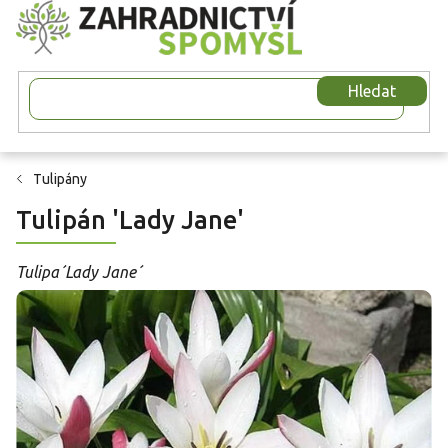
Přejít
na
obsah
Hledat
Tulipány
Tulipán 'Lady Jane'
Tulipa´Lady Jane´