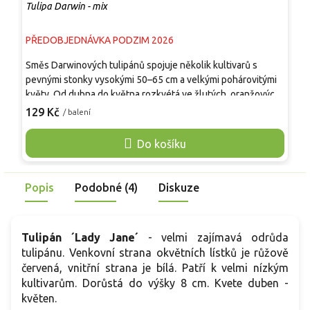
Tulipa Darwin - mix
T
PŘEDOBJEDNÁVKA PODZIM 2026
P
Směs Darwinových tulipánů spojuje několik kultivarů s
S
pevnými stonky vysokými 50–65 cm a velkými pohárovitými
d
květy. Od dubna do května rozkvétá ve žlutých, oranžových,
j
červených, růžových i vícebarevných odstínech, jejichž
k
129 Kč
1
/ balení
zastoupení se může mezi šaržemi lišit. Květy dobře odolávají
č
jarnímu větru a dešti, mají dlouhou výdrž ve váze a jsou
b
Do košíku
vhodné k řezu. Směs vynikne v záhonech, podél cest, mezi
v
trvalkami i v hlubších nádobách. Rostlina není jedlá.
m
Popis
Podobné (4)
Diskuze
Tulipán ´Lady Jane´
- velmi zajímavá odrůda
tulipánu. Venkovní strana okvětních lístků je růžově
červená, vnitřní strana je bílá. Patří k velmi nízkým
kultivarům. Dorůstá do výšky 8 cm. Kvete duben -
květen.