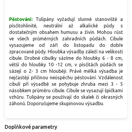
Pěstování:
Tulipány vyžadují slunné stanoviště a
písčitohlinité, neutrální až alkalické půdy s
dostatečným obsahem humusu a živin. Mohou růst
ve všech průměrných zahradních půdách. Cibule
vysazujeme od září do listopadu do dobře
zpracované půdy. Hloubka výsadby záleží na velikosti
cibule. Drobné cibulky sázíme do hloubky 6 - 8 cm,
větší do hloubky 10 -12 cm, v písčitách půdách se
sázejí o 2- 3 cm hlouběji. Právě mělká výsadba je
nejčastěji příčinou neúspěchu pěstování. Vzdálenost
cibulí pří výsadbě se pohybuje zhruba mezi 3 - 5
násobkem průměru cibule. Cibule se vysazují špičkami
vzhůru. Tulipány se používají do skalek či okrasných
záhonů. Doporučujeme skupinovou výsadbu.
Doplňkové parametry