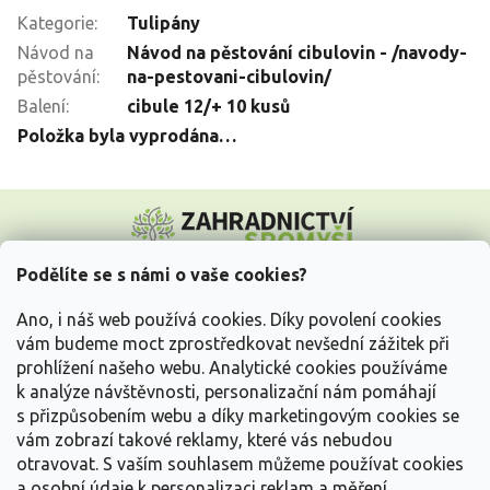
Kategorie
:
Tulipány
Návod na
Návod na pěstování cibulovin - /navody-
pěstování
:
na-pestovani-cibulovin/
Balení
:
cibule 12/+ 10 kusů
Položka byla vyprodána…
Z
á
p
a
Podělíte se s námi o vaše cookies?
t
Vše o nákupu
í
Ano, i náš web používá cookies. Díky povolení cookies
vám budeme moct zprostředkovat nevšední zážitek při
prohlížení našeho webu. Analytické cookies používáme
Informace pro Vás
k analýze návštěvnosti, personalizační nám pomáhají
s přizpůsobením webu a díky marketingovým cookies se
Kontakujte nás
vám zobrazí takové reklamy, které vás nebudou
otravovat.
S vaším souhlasem můžeme používat cookies
a osobní údaje k personalizaci reklam a měření