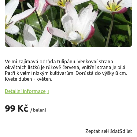
Velmi zajímavá odrůda tulipánu. Venkovní strana
okvětních lístků je růžově červená, vnitřní strana je bílá.
Patří k velmi nízkým kultivarům. Dorůstá do výšky 8 cm.
Kvete duben - květen.
Detailní informace
99 Kč
/ balení
Měrná
cena:
Zeptat se
Hlídat
Sdílet