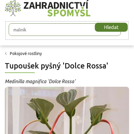
Přejít
na
obsah
Hledat
Pokojové rostliny
Tupoušek pyšný 'Dolce Rossa'
Medinilla magnifica 'Dolce Rossa'