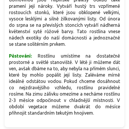
pramení její nároky. Vytváří hustý trs vzpřímeně
rostoucích stonků, které jsou obklopené velkými,
vysoce lesklými a silně žilkovanými listy. Od února
do srpna se na převislých stoncích vytváří nádherná
květenství sytě růžové barvy. Tato rostlina vnese
nádech exotiky do naší domácnosti a jednoznačně
se stane solitérním prvkem.
Pěstování:
Rostlinu umístíme na dostatečně
prostorné a světlé stanoviště. V létě ji můžeme dát
ven, avšak dbáme na to, aby nebyla na přímém slunci,
které by mohlo popálit její listy. Zaléváme mírně
ideálně odstátou vodou. Pokud chceme dosáhnout
co nejzdravějšího vzhledu, rostlinu pravidelně
rosíme. Na zimu zálivku omezíme a necháme rostlinu
2-3 měsíce odpočinout v chladnější místnosti. V
období vegetace můžeme dvakrát do měsíce
přihnojit standardním tekutým hnojivem.