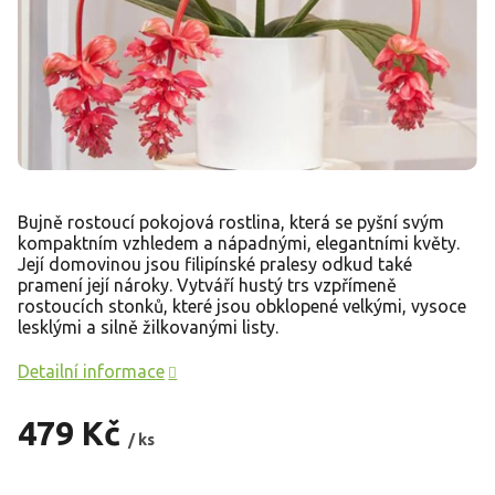
Bujně rostoucí pokojová rostlina, která se pyšní svým
kompaktním vzhledem a nápadnými, elegantními květy.
Její domovinou jsou filipínské pralesy odkud také
pramení její nároky. Vytváří hustý trs vzpřímeně
rostoucích stonků, které jsou obklopené velkými, vysoce
lesklými a silně žilkovanými listy.
Detailní informace
479 Kč
/ ks
Měrná