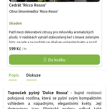
Cedrát 'Ricco Rosso'
D
Citrus limonimedica 'Ricco Rosso'
C
Skladem
S
Patří mezi dekorativní citrusy pro milovníky aromatických
V
plodů. V nádobách vytváří stálezelený keř s tmavě zelenými
l
listy, na jaře a na podzim se obaluje voňavými květy a později
1
nese větší citrony s načervenalou kůrou i dužninou. Plody
r
599 Kč
6
/ ks
mají výraznou kyselou chuť a vysoký obsah aromatických
o
látek, dobře se hodí do kuchyně i jako nápadný prvek zimní
l
Do košíku
zahrady.
d
s
d
Popis
Diskuze
b
p
v
Tupoušek pyšný 'Dolce Rossa'
- bujně rostoucí
p
pokojová rostlina, která se pyšní svým kompaktním
s
vzhledem a nápadnými, elegantními květy. Její
domovinou jsou filipínské pralesy odkud také