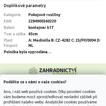
Doplňkové parametry
Kategorie
:
Pokojové rostliny
EAN
:
2284900360220
Balení
:
kontejner k17
Tvar a výška
:
65cm
Plant
A: Medinilla B: CZ-4282 C: 23/FP/0094 D:
Pasport
:
NL
Položka byla vyprodána…
Z
á
p
a
Podělíte se s námi o vaše cookies?
t
Vše o nákupu
í
Ano, i náš web používá cookies. Díky povolení cookies
vám budeme moct zprostředkovat nevšední zážitek při
prohlížení našeho webu. Analytické cookies používáme
Informace pro Vás