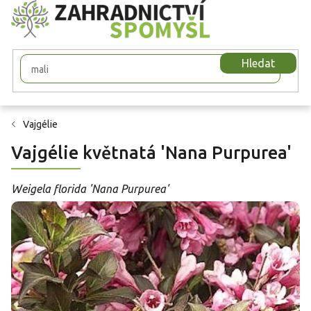
Přejít
na
obsah
Hledat
Vajgélie
Vajgélie květnatá 'Nana Purpurea'
Weigela florida 'Nana Purpurea'