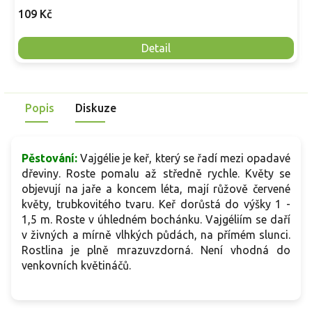
109 Kč
Detail
Popis
Diskuze
Pěstování:
Vajgélie je keř, který se řadí mezi opadavé
dřeviny. Roste pomalu až středně rychle. Květy se
objevují na jaře a koncem léta, mají růžově červené
květy, trubkovitého tvaru. Keř dorůstá do výšky 1 -
1,5 m. Roste v úhledném bochánku. Vajgéliím se daří
v živných a mírně vlhkých půdách, na přímém slunci.
Rostlina je plně mrazuvzdorná. Není vhodná do
venkovních květináčů.