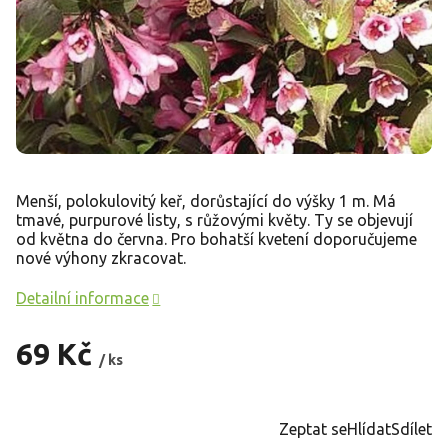
Menší, polokulovitý keř, dorůstající do výšky 1 m. Má
tmavé, purpurové listy, s růžovými květy. Ty se objevují
od května do června. Pro bohatší kvetení doporučujeme
nové výhony zkracovat.
Detailní informace
69 Kč
/ ks
Měrná
cena:
Zeptat se
Hlídat
Sdílet