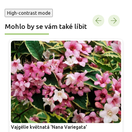
High-contrast mode
Mohlo by se vám také líbit
Vajgélie květnatá 'Nana Variegata'
V