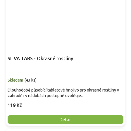
SILVA TABS - Okrasné rostliny
Skladem
(
43 ks
)
Dlouhodobě působící tabletové hnojivo pro okrasné rostliny v
zahradě i v nádobách postupně uvolňuje...
119 Kč
Detail