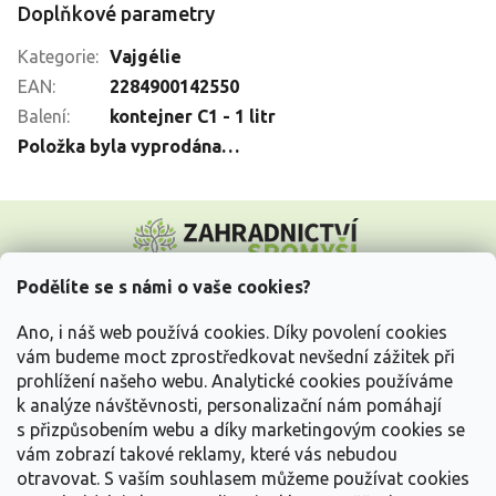
Doplňkové parametry
Kategorie
:
Vajgélie
EAN
:
2284900142550
Balení
:
kontejner C1 - 1 litr
Položka byla vyprodána…
Z
á
p
a
Podělíte se s námi o vaše cookies?
t
Vše o nákupu
í
Ano, i náš web používá cookies. Díky povolení cookies
vám budeme moct zprostředkovat nevšední zážitek při
prohlížení našeho webu. Analytické cookies používáme
Informace pro Vás
k analýze návštěvnosti, personalizační nám pomáhají
s přizpůsobením webu a díky marketingovým cookies se
Kontakujte nás
vám zobrazí takové reklamy, které vás nebudou
otravovat.
S vaším souhlasem můžeme používat cookies