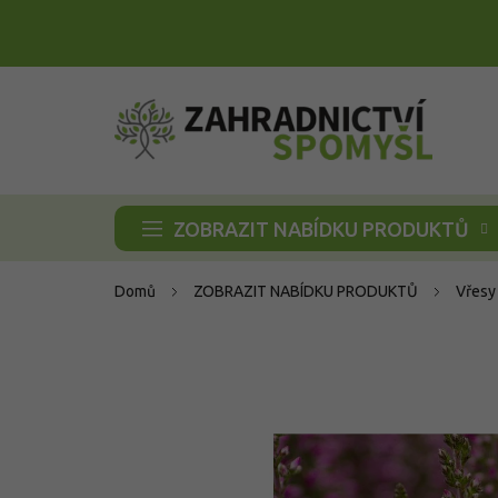
Přejít
na
obsah
ZOBRAZIT NABÍDKU PRODUKTŮ
Domů
ZOBRAZIT NABÍDKU PRODUKTŮ
Vřesy