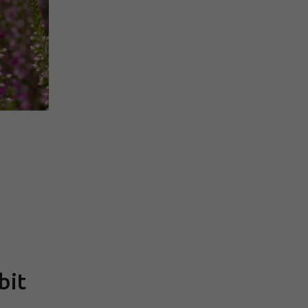
Měrná
cena:
bit