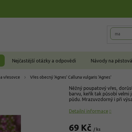
Nejčastější otázky a odpovědi
Návody na pěstován
 a vřesovce
Vřes obecný 'Agnes'
Calluna vulgaris 'Agnes'
Něžný poupatový vřes, dorůst
barvu, keřík tak působí velmi
půdu. Mrazuvzdorný i při výs
Detailní informace
69 Kč
/ ks