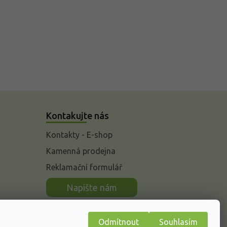
Kontakujte nás
Kontakty - E-shop
Kamenná prodejna
Reklamační formulář
n
Napište nám
Odmítnout
Souhlasím