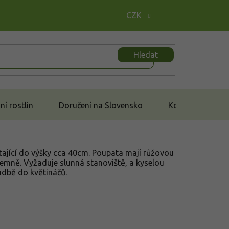
CZK
Hledat
í rostlin
Doručení na Slovensko
Kontakt
ající do výšky cca 40cm. Poupata mají růžovou
 jemně. Vyžaduje slunná stanoviště, a kyselou
adbě do květináčů.