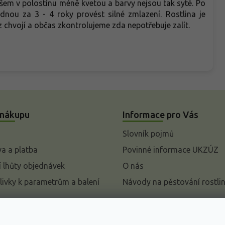
všem v polostínu méně kvetou a barvy nejsou tak syté. Po
dnou za 3 - 4 roky provést silné zmlazení. Rostlina je
 chvojí a občas zkontrolujeme zda nepotřebuje zalít.
 nákupu
Informace pro Vás
Slovník pojmů
a a platba
Povinné informace UKZÚZ
 lhůty objednávek
O nás
livky k parametrům a balení
Návody na pěstování rostli
pení od kupní smlouvy
mace