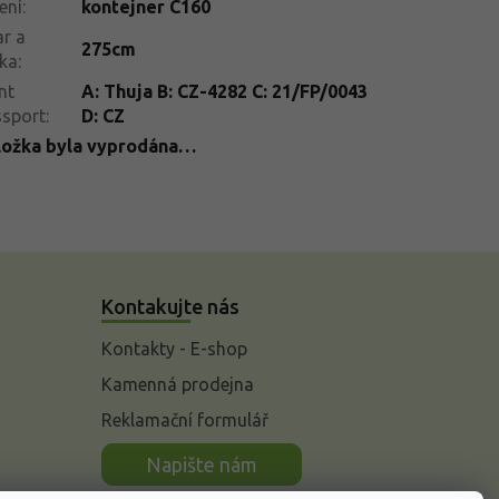
ení
:
kontejner C160
r a
275cm
ka
:
nt
A: Thuja B: CZ-4282 C: 21/FP/0043
ssport
:
D: CZ
ložka byla vyprodána…
Kontakujte nás
Kontakty - E-shop
Kamenná prodejna
Reklamační formulář
n
Napište nám