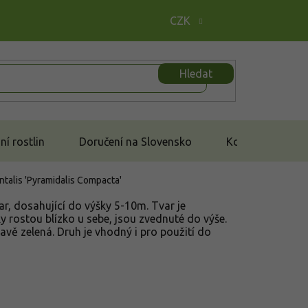
CZK
Hledat
í rostlin
Doručení na Slovensko
Kontakt
ntalis 'Pyramidalis Compacta'
ar, dosahující do výšky 5-10m. Tvar je
y rostou blízko u sebe, jsou zvednuté do výše.
mavě zelená. Druh je vhodný i pro použití do