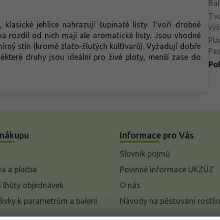
Bal
Tva
 klasické jehlice nahrazují šupinaté listy. Tvoří drobné
výš
na rozdíl od nich mají ale aromatické listy. Jsou vhodné
Pla
írný stín (kromě zlato-žlutých kultivarů). Vyžadují dobře
Pa
které druhy jsou ideální pro živé ploty, menší zase do
Po
 nákupu
Informace pro Vás
Slovník pojmů
a a platba
Povinné informace UKZÚZ
 lhůty objednávek
O nás
livky k parametrům a balení
Návody na pěstování rostli