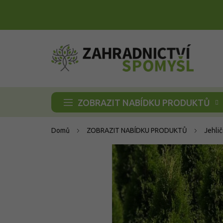
Přejít
na
obsah
ZOBRAZIT NABÍDKU PRODUKTŮ
Domů
ZOBRAZIT NABÍDKU PRODUKTŮ
Jehli