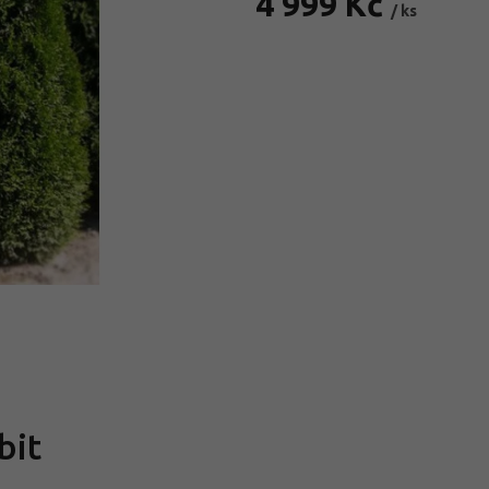
4 999 Kč
/ ks
Měrná
cena:
bit