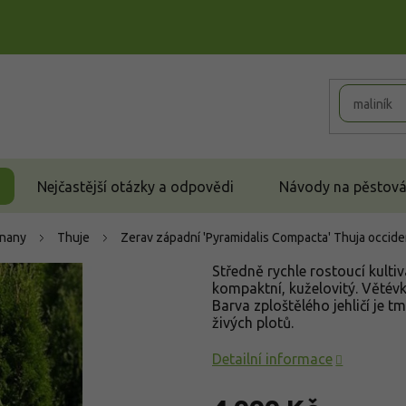
Nejčastější otázky a odpovědi
Návody na pěstován
čnany
Thuje
Zerav západní 'Pyramidalis Compacta'
Thuja occide
Středně rychle rostoucí kultiv
kompaktní, kuželovitý. Větévk
Barva zploštělého jehličí je t
živých plotů.
Detailní informace