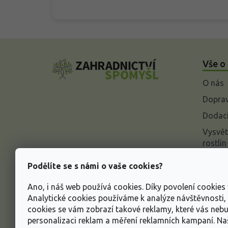
Z
á
Vše o
p
a
O nás
t
í
Doprav
Dodací
Vysvět
rostlin
Odstou
Podělíte se s námi o vaše cookies?
Rekla
Ano, i náš web používá cookies. Díky povolení cookie
Inform
Analytické cookies používáme k analýze návštěvnosti
údajů
cookies se vám zobrazí takové reklamy, které vás neb
Obcho
personalizaci reklam a měření reklamních kampaní. N