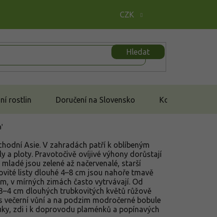
CZK
Hledat
í rostlin
Doručení na Slovensko
Kontakt
'
hodní Asie. V zahradách patří k oblíbeným
 a ploty. Pravotočivě ovíjivé výhony dorůstají
 mladé jsou zelené až načervenalé, starší
ovité listy dlouhé 4–8 cm jsou nahoře tmavě
, v mírných zimách často vytrvávají. Od
 3–4 cm dlouhých trubkovitých květů růžově
 s večerní vůní a na podzim modročerné bobule
uky, zdi i k doprovodu plaménků a popínavých