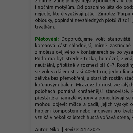
žloutne. Vůně je nejsilnější v podvečer a v te
i nočním motýlům. Od pozdního léta do podz
nejedlé, které využívají ptáci. Zimolez 'Purpu
oblouky, popínání nevzhledných plotů či zdí
trvalkám.
Pěstování:
Doporučujeme volit stanoviště
kořenová část chladnější, mírně zastíněné
zimolezu ovíjivého v kontejnerech se po výsa
Půda má být středně těžká, humózní, živná,
neutrální, přibližně v rozmezí pH 6–7. Rostli
se volí vzdálenost asi 40–60 cm, jedna liá
zálivka bez přemokření, u starších rostlin s
kořenovým balem. Mrazuvzdornost vyzrálých r
polohách pomáhá chráněnější stanoviště. 
přestárlé a namrzlé výhony a ponechávají se 
mohou objevit mšice a padlí, jejich výskyt
hnojení kompostem nebo hnojivem pro kvetou
vzniká v několika letech hustá voňavá stěna, 
Autor: Nikol | Revize: 4.12.2025