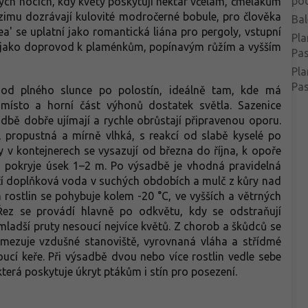
po
plých nocích, kdy květy poskytují nektar včelám, čmelákům
imu dozrávají kulovité modročerné bobule, pro člověka
Bal
rea' se uplatní jako romantická liána pro pergoly, vstupní
Pla
 i jako doprovod k plaménkům, popínavým růžím a vyšším
Pa
Pla
Pas
 od plného slunce po polostín, ideálně tam, kde má
 místo a horní část výhonů dostatek světla. Sazenice
dbě dobře ujímají a rychle obrůstají připravenou oporu.
 propustná a mírně vlhká, s reakcí od slabě kyselé po
ny v kontejnerech se vysazují od března do října, k opoře
na pokryje úsek 1–2 m. Po výsadbě je vhodná pravidelná
tačí doplňková voda v suchých obdobích a mulč z kůry nad
ostlin se pohybuje kolem -20 °C, ve vyšších a větrných
Řez se provádí hlavně po odkvětu, kdy se odstraňují
mladší pruty nesoucí nejvíce květů. Z chorob a škůdců se
 omezuje vzdušné stanoviště, vyrovnaná vláha a střídmé
cí keře. Při výsadbě dvou nebo více rostlin vedle sebe
která poskytuje úkryt ptákům i stín pro posezení.