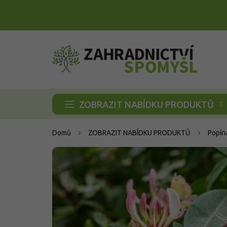
Přejít
na
obsah
ZOBRAZIT NABÍDKU PRODUKTŮ
Domů
ZOBRAZIT NABÍDKU PRODUKTŮ
Popína