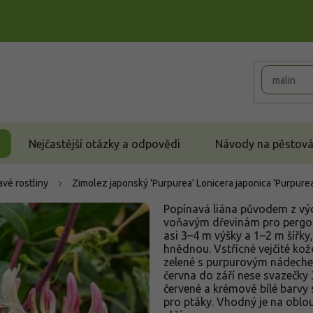
Nejčastější otázky a odpovědi
Návody na pěstován
vé rostliny
Zimolez japonský 'Purpurea'
Lonicera japonica 'Purpurea
Popínavá liána původem z výc
voňavým dřevinám pro pergoly
asi 3–4 m výšky a 1–2 m šířky,
hnědnou. Vstřícné vejčité kož
zelené s purpurovým nádechem
června do září nese svazečky
červené a krémově bílé barvy
pro ptáky. Vhodný je na oblo