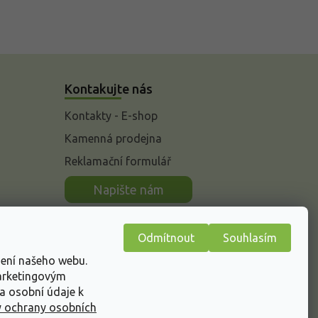
Kontakujte nás
Kontakty - E-shop
Kamenná prodejna
Reklamační formulář
n
Napište nám
Odmítnout
Souhlasím
žení našeho webu.
marketingovým
a osobní údaje k
 ochrany osobních