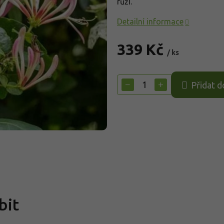
růží.
Detailní informace
339 Kč
/ ks
Měrná
cena:
−
+
Přidat d
bit