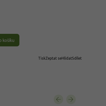
o košíku
Tisk
Zeptat se
Hlídat
Sdílet