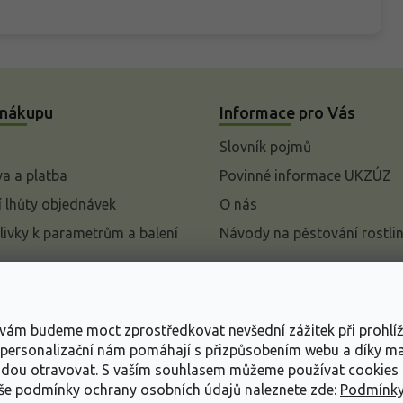
 nákupu
Informace pro Vás
Slovník pojmů
a a platba
Povinné informace UKZÚZ
 lhůty objednávek
O nás
livky k parametrům a balení
Návody na pěstování rostli
pení od kupní smlouvy
mace
s vám budeme moct zprostředkovat nevšední zážitek při prohlí
ace o ochraně osobních
, personalizační nám pomáhají s přizpůsobením webu a díky 
udou otravovat.
S vaším souhlasem můžeme používat cookies 
dní podmínky
aše podmínky ochrany osobních údajů naleznete zde:
Podmínky