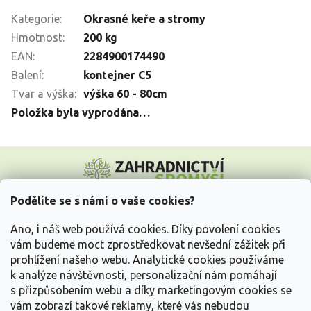
Kategorie
:
Okrasné keře a stromy
Hmotnost
:
200 kg
EAN
:
2284900174490
Balení
:
kontejner C5
Tvar a výška
:
výška 60 - 80cm
Položka byla vyprodána…
Z
á
p
a
Podělíte se s námi o vaše cookies?
t
Vše o nákupu
í
Ano, i náš web používá cookies. Díky povolení cookies
vám budeme moct zprostředkovat nevšední zážitek při
prohlížení našeho webu. Analytické cookies používáme
Informace pro Vás
k analýze návštěvnosti, personalizační nám pomáhají
s přizpůsobením webu a díky marketingovým cookies se
Kontakujte nás
vám zobrazí takové reklamy, které vás nebudou