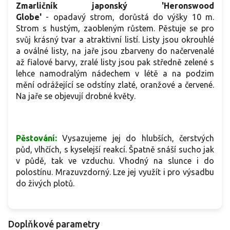
Zmarličník japonský 'Heronswood
Globe'
- opadavý strom, dorůstá do výšky 10 m.
Strom s hustým, zaobleným růstem. Pěstuje se pro
svůj krásný tvar a atraktivní listí. Listy jsou okrouhlé
a oválné listy, na jaře jsou zbarveny do načervenalé
až fialové barvy, zralé listy jsou pak středně zelené s
lehce namodralým nádechem v létě a na podzim
mění odrážející se odstíny zlaté, oranžové a červené.
Na jaře se objevují drobné květy.
Pěstování:
Vysazujeme jej do hlubších, čerstvých
půd, vlhčích, s kyselejší reakcí. Špatně snáší sucho jak
v půdě, tak ve vzduchu. Vhodný na slunce i do
polostínu. Mrazuvzdorný. Lze jej využít i pro výsadbu
do živých plotů.
Doplňkové parametry