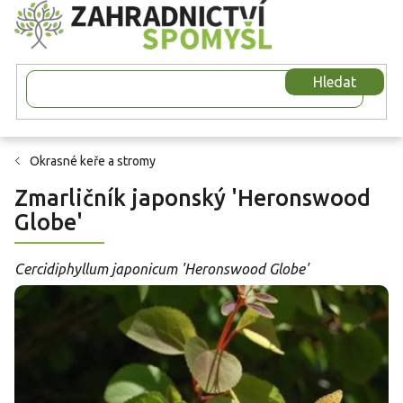
Přejít
na
obsah
Hledat
Okrasné keře a stromy
Zmarličník japonský 'Heronswood
Globe'
Cercidiphyllum japonicum 'Heronswood Globe'