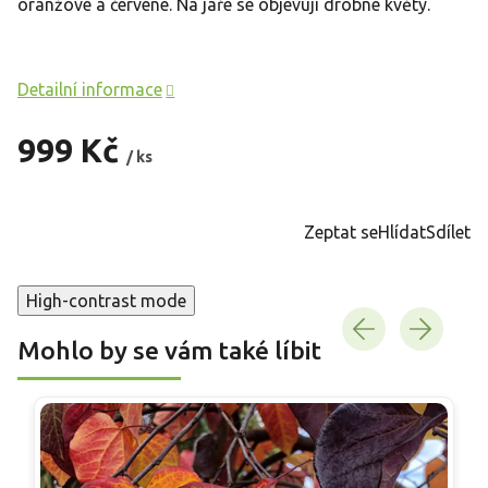
oranžové a červené. Na jaře se objevují drobné květy.
Detailní informace
999 Kč
/ ks
Měrná
cena:
Zeptat se
Hlídat
Sdílet
High-contrast mode
Mohlo by se vám také líbit