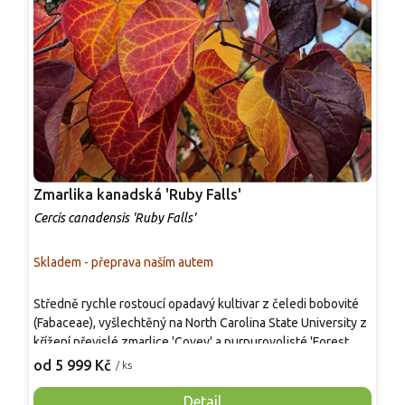
Zmarlika kanadská 'Ruby Falls'
Z
Cercis canadensis 'Ruby Falls'
C
Skladem - přeprava naším autem
S
Středně rychle rostoucí opadavý kultivar z čeledi bobovité
T
(Fabaceae), vyšlechtěný na North Carolina State University z
n
křížení převislé zmarlice 'Covey' a purpurovolisté 'Forest
m
Pansy'. Vytváří úzký kmen a kaskádovitě převislé větve. V
n
od 5 999 Kč
o
/ ks
dospělosti mívá 1,8–2,5 m × 1,5–2,5 m, výška se může lišit
f
podle kmínku roubování. Listy 8–10 cm raší tmavě purpurově,
k
Detail