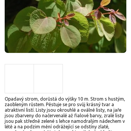
Opadavý strom, dorůstá do výšky 10 m. Strom s hustým,
zaobleným růstem. Pěstuje se pro svůj krásný tvar a
atraktivní listí. Listy jsou okrouhlé a oválné listy, na jaře
jsou zbarveny do načervenalé až fialové barvy, zralé listy
jsou pak středně zelené s lehce namodralým nádechem v
létě a na podzim mění odrážející se odstíny zlaté,