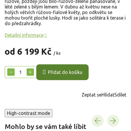
růžově, později jsou bílo-růžovo-zeleně panašované, v
létě zelené s bílým lemem. V dubnu až květnu nese na
holých větvích růžovo-fialové květy, po odkvětu se
mohou tvořit ploché lusky. Hodí se jako solitéra k terase i
do předzahrádky.
Detailní informace
od
6 199 Kč
/ ks
Měrná
cena:
−
+
Přidat do košíku
Zeptat se
Hlídat
Sdílet
High-contrast mode
Mohlo by se vám také líbit