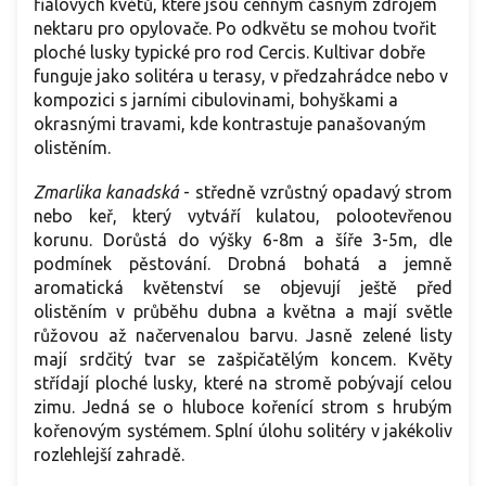
fialových květů, které jsou cenným časným zdrojem
nektaru pro opylovače. Po odkvětu se mohou tvořit
ploché lusky typické pro rod Cercis. Kultivar dobře
funguje jako solitéra u terasy, v předzahrádce nebo v
kompozici s jarními cibulovinami, bohyškami a
okrasnými travami, kde kontrastuje panašovaným
olistěním.
Zmarlika kanadská
-
středně vzrůstný opadavý strom
nebo keř, který vytváří kulatou, polootevřenou
korunu. Dorůstá do výšky 6-8m a šíře 3-5m, dle
podmínek pěstování. Drobná bohatá a jemně
aromatická květenství se objevují ještě před
olistěním v průběhu dubna a května a mají světle
růžovou až načervenalou barvu. Jasně zelené listy
mají srdčitý tvar se zašpičatělým koncem. Květy
střídají ploché lusky, které na stromě pobývají celou
zimu. Jedná se o hluboce kořenící strom s hrubým
kořenovým systémem. Splní úlohu solitéry v jakékoliv
rozlehlejší zahradě.