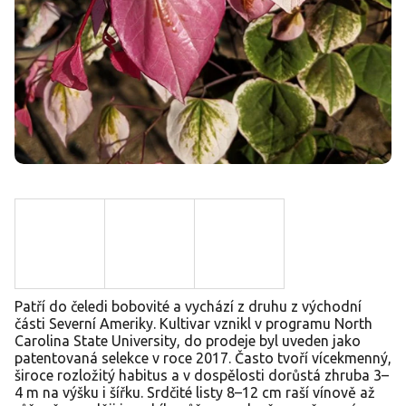
Patří do čeledi bobovité a vychází z druhu z východní
části Severní Ameriky. Kultivar vznikl v programu North
Carolina State University, do prodeje byl uveden jako
patentovaná selekce v roce 2017. Často tvoří vícekmenný,
široce rozložitý habitus a v dospělosti dorůstá zhruba 3–
4 m na výšku i šířku. Srdčité listy 8–12 cm raší vínově až