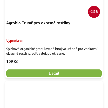
–35 %
Agrobio Trumf pro okrasné rostliny
Vyprodáno
Špičkové organické granulované hnojivo určené pro venkovní
okrasné rostliny, od trvalek po okrasné...
109 Kč
Detail