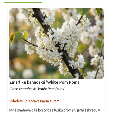
Zmarlika kanadská 'White Pom Poms'
Z
Cercis canadensis 'White Pom Poms'
C
Skladem - přeprava naším autem
S
Plné sněhově bílé květy bez lusků promění jarní zahradu v
L