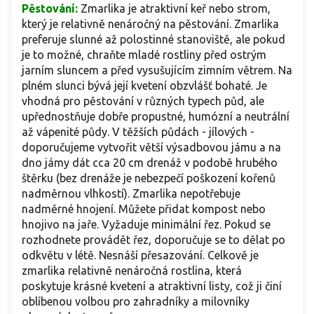
Pěstování:
Zmarlika je atraktivní keř nebo strom,
který je relativně nenáročný na pěstování. Zmarlika
preferuje slunné až polostinné stanoviště, ale pokud
je to možné, chraňte mladé rostliny před ostrým
jarním sluncem a před vysušujícím zimním větrem. Na
plném slunci bývá její kvetení obzvlášť bohaté. Je
vhodná pro pěstování v různých typech půd, ale
upřednostňuje dobře propustné, humózní a neutrální
až vápenité půdy. V těžších půdách - jílových -
doporučujeme vytvořit větší výsadbovou jámu a na
dno jámy dát cca 20 cm drenáž v podobě hrubého
štěrku (bez drenáže je nebezpečí poškození kořenů
nadměrnou vlhkostí). Zmarlika nepotřebuje
nadměrné hnojení. Můžete přidat kompost nebo
hnojivo na jaře. Vyžaduje minimální řez. Pokud se
rozhodnete provádět řez, doporučuje se to dělat po
odkvětu v létě. Nesnáší přesazování. Celkově je
zmarlika relativně nenáročná rostlina, která
poskytuje krásné kvetení a atraktivní listy, což ji činí
oblíbenou volbou pro zahradníky a milovníky