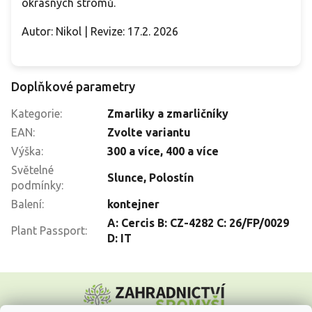
okrasných stromů.
Autor: Nikol | Revize: 17.2. 2026
Doplňkové parametry
Kategorie
:
Zmarliky a zmarličníky
EAN
:
Zvolte variantu
Výška
:
300 a více
,
400 a více
Světelné
Slunce
,
Polostín
podmínky
:
Balení
:
kontejner
A: Cercis B: CZ-4282 C: 26/FP/0029
Plant Passport
:
D: IT
Z
á
p