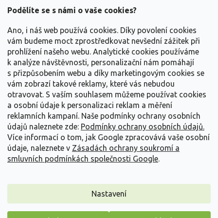
a
Podělíte se s námi o vaše cookies?
t
Vše o nákupu
í
Ano, i náš web používá cookies. Díky povolení cookies
vám budeme moct zprostředkovat nevšední zážitek při
prohlížení našeho webu. Analytické cookies používáme
Informace pro Vás
k analýze návštěvnosti, personalizační nám pomáhají
s přizpůsobením webu a díky marketingovým cookies se
Kontakujte nás
vám zobrazí takové reklamy, které vás nebudou
otravovat.
S vaším souhlasem můžeme používat cookies
a osobní údaje k personalizaci reklam a měření
reklamních kampaní. Naše podmínky ochrany osobních
údajů naleznete zde:
Podmínky ochrany osobních údajů.
Více informací o tom, jak Google zpracovává vaše osobní
údaje, naleznete v
Zásadách ochrany soukromí a
smluvních podmínkách společnosti Google
.
Vytvořil Shoptet
Nastavení
Copyright 2026
Zahradnictví Spomyšl
. Všechna práva