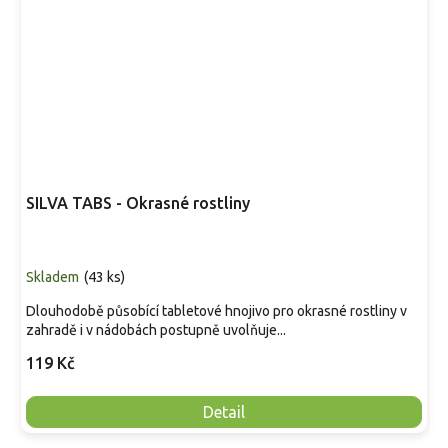
SILVA TABS - Okrasné rostliny
Skladem
(
43 ks
)
Dlouhodobě působící tabletové hnojivo pro okrasné rostliny v
zahradě i v nádobách postupně uvolňuje...
119 Kč
Detail