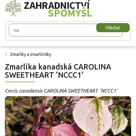
Přejít
na
obsah
Hledat
Zmarliky a zmarličníky
Zmarlika kanadská CAROLINA
SWEETHEART 'NCCC1'
Cercis canadensis CAROLINA SWEETHEART ´NCCC1´