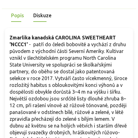
Popis
Diskuze
Zmarlika kanadská CAROLINA SWEETHEART
'NCCC1'
-
patří do čeledi bobovité a vychází z druhu
původem z východní části Severní Ameriky. Kultivar
vznikl v šlechtitelském programu North Carolina
State University ve spolupráci se školkařskými
partnery, do oběhu se dostal jako patentovaná
selekce v roce 2017. Vytváří často vícekmenný, široce
rozložitý habitus s obloukovitými konci výhonů a v
dospělosti obvykle dorůstá 3–4 m na výšku i šířku.
Největší ozdobou jsou srdčité listy dlouhé zhruba 8–
12 cm, při rašení vínově až růžově tónované, později
panašované v odstínech bílé, růžové a zelené, v létě
zpravidla přecházejí do zelené s bílým lemem. V
dubnu až květnu se na holých větvích i starším dřevě
objevují svazečky drobných, hráškovitých růžovo-