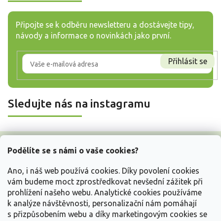
Připojte se k odběru newsletteru a dostávejte tipy,
návody a informace o novinkách jako první.
Přihlásit se
Sledujte nás na instagramu
Z
á
Podělíte se s námi o vaše cookies?
p
a
Ano, i náš web používá cookies. Díky povolení cookies
t
vám budeme moct zprostředkovat nevšední zážitek při
í
prohlížení našeho webu. Analytické cookies používáme
Vše o nákupu
k analýze návštěvnosti, personalizační nám pomáhají
s přizpůsobením webu a díky marketingovým cookies se