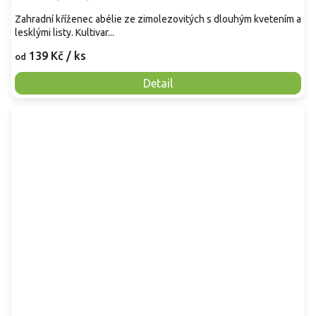
Zahradní kříženec abélie ze zimolezovitých s dlouhým kvetením a
lesklými listy. Kultivar...
139 Kč
/ ks
od
Detail