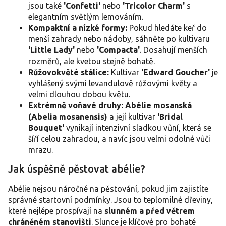
jsou také
'Confetti'
nebo
'Tricolor Charm'
s
elegantním světlým lemováním.
Kompaktní a nízké formy:
Pokud hledáte keř do
menší zahrady nebo nádoby, sáhněte po kultivaru
'Little Lady'
nebo
'Compacta'
. Dosahují menších
rozměrů, ale kvetou stejně bohatě.
Růžovokvěté stálice:
Kultivar
'Edward Goucher'
je
vyhlášený svými levandulově růžovými květy a
velmi dlouhou dobou květu.
Extrémně voňavé druhy:
Abélie mosanská
(Abelia mosanensis)
a její kultivar
'Bridal
Bouquet'
vynikají intenzivní sladkou vůní, která se
šíří celou zahradou, a navíc jsou velmi odolné vůči
mrazu.
Jak úspěšně pěstovat abélie?
Abélie nejsou náročné na pěstování, pokud jim zajistíte
správné startovní podmínky. Jsou to teplomilné dřeviny,
které nejlépe prospívají na
slunném a před větrem
chráněném stanovišti
. Slunce je klíčové pro bohaté