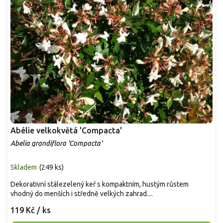
Abélie velkokvětá 'Compacta'
Abelia grandiflora 'Compacta'
Skladem
(
249 ks
)
Dekorativní stálezelený keř s kompaktním, hustým růstem
vhodný do menších i středně velkých zahrad....
119 Kč
/ ks