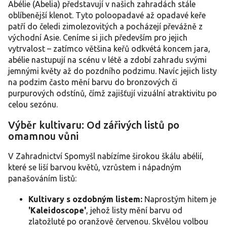
a
Abélie (Abelia) představují v našich zahradách stále
c
oblíbenější klenot. Tyto poloopadavé až opadavé keře
í
patří do čeledi zimolezovitých a pocházejí převážně z
p
východní Asie. Ceníme si jich především pro jejich
r
vytrvalost – zatímco většina keřů odkvétá koncem jara,
v
abélie nastupují na scénu v létě a zdobí zahradu svými
k
y
jemnými květy až do pozdního podzimu. Navíc jejich listy
v
na podzim často mění barvu do bronzových či
ý
purpurových odstínů, čímž zajišťují vizuální atraktivitu po
p
celou sezónu.
i
s
Výběr kultivaru: Od zářivých listů po
u
omamnou vůni
V Zahradnictví Spomyšl nabízíme širokou škálu abélií,
které se liší barvou květů, vzrůstem i nápadným
panašováním listů:
Kultivary s ozdobným listem:
Naprostým hitem je
'Kaleidoscope'
, jehož listy mění barvu od
zlatožluté po oranžově červenou. Skvělou volbou