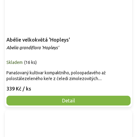
Abélie velkokvětá 'Hopleys'
Abelia grandiflora 'Hopleys'
Skladem
(
16 ks
)
Panašovaný kultivar kompaktního, poloopadavého až
polostálezeleného keře z čeledi zimolezovitých....
339 Kč
/ ks
Detail