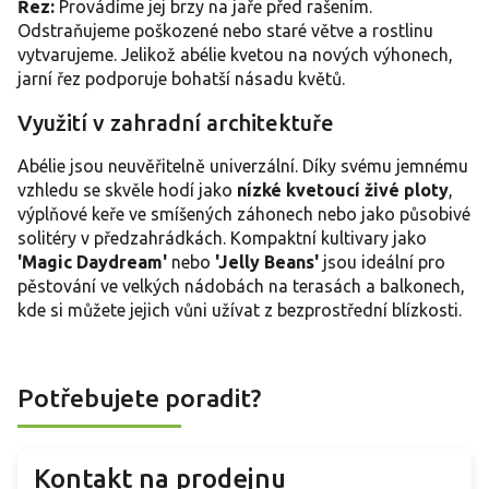
Řez:
Provádíme jej brzy na jaře před rašením.
Odstraňujeme poškozené nebo staré větve a rostlinu
vytvarujeme. Jelikož abélie kvetou na nových výhonech,
jarní řez podporuje bohatší násadu květů.
Využití v zahradní architektuře
Abélie jsou neuvěřitelně univerzální. Díky svému jemnému
vzhledu se skvěle hodí jako
nízké kvetoucí živé ploty
,
výplňové keře ve smíšených záhonech nebo jako působivé
solitéry v předzahrádkách. Kompaktní kultivary jako
'Magic Daydream'
nebo
'Jelly Beans'
jsou ideální pro
pěstování ve velkých nádobách na terasách a balkonech,
kde si můžete jejich vůni užívat z bezprostřední blízkosti.
Potřebujete poradit?
Kontakt na prodejnu