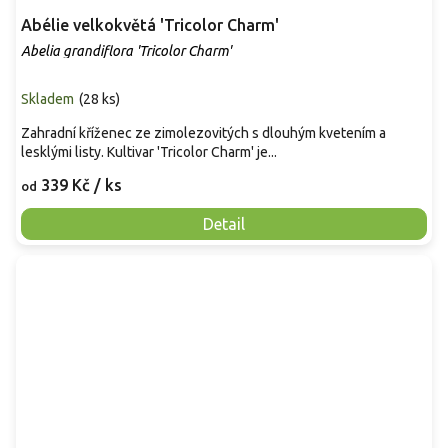
Abélie velkokvětá 'Tricolor Charm'
Abelia grandiflora 'Tricolor Charm'
Skladem
(
28 ks
)
Zahradní kříženec ze zimolezovitých s dlouhým kvetením a
lesklými listy. Kultivar 'Tricolor Charm' je...
339 Kč
/ ks
od
Detail