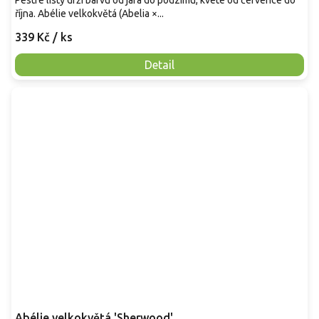
Pestré listy drží barvu od jara do podzimu, kvete od července do
října. Abélie velkokvětá (Abelia ×...
339 Kč
/ ks
Detail
Abélie velkokvětá 'Sherwood'