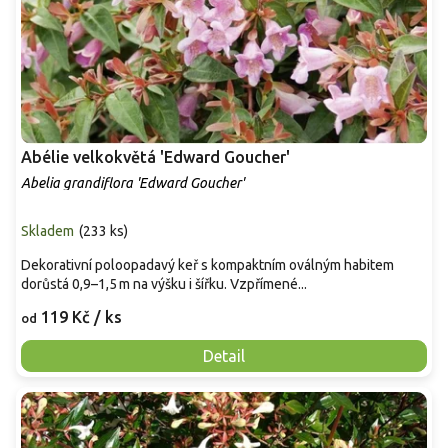
Abélie velkokvětá 'Edward Goucher'
Abelia grandiflora 'Edward Goucher'
Skladem
(
233 ks
)
Dekorativní poloopadavý keř s kompaktním oválným habitem
dorůstá 0,9–1,5 m na výšku i šířku. Vzpřímené...
119 Kč
/ ks
od
Detail