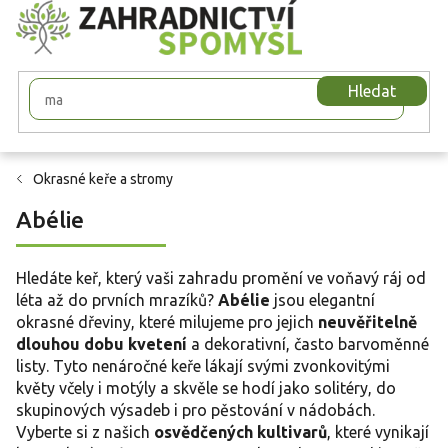
Přejít
na
obsah
Hledat
Okrasné keře a stromy
Abélie
Hledáte keř, který vaši zahradu promění ve voňavý ráj od
léta až do prvních mrazíků?
Abélie
jsou elegantní
okrasné dřeviny, které milujeme pro jejich
neuvěřitelně
dlouhou dobu kvetení
a dekorativní, často barvoměnné
listy. Tyto nenáročné keře lákají svými zvonkovitými
květy včely i motýly a skvěle se hodí jako solitéry, do
skupinových výsadeb i pro pěstování v nádobách.
Vyberte si z našich
osvědčených kultivarů
, které vynikají