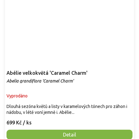
Abélie velkokvětá 'Caramel Charm'
Abelia grandiflora 'Caramel Charm'
Vyprodáno
Dlouhá sezóna květů a listy v karamelových tónech pro záhon i
nádobu, v létě voní jemně i. Abélie...
699 Kč
/ ks
Detail