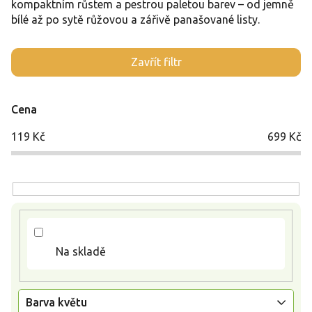
kompaktním růstem a pestrou paletou barev – od jemně
bílé až po sytě růžovou a zářivě panašované listy.
V
Zavřít filtr
ý
p
i
Cena
s
p
119
Kč
699
Kč
r
o
d
u
k
t
ů
Na skladě
Barva květu