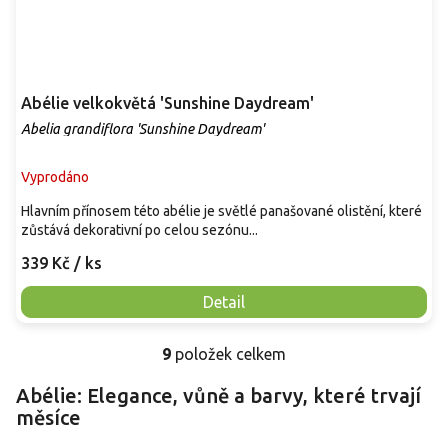
Abélie velkokvětá 'Sunshine Daydream'
Abelia grandiflora 'Sunshine Daydream'
Vyprodáno
Hlavním přínosem této abélie je světlé panašované olistění, které
zůstává dekorativní po celou sezónu...
339 Kč
/ ks
Detail
9
položek celkem
O
v
Abélie: Elegance, vůně a barvy, které trvají
l
měsíce
á
d