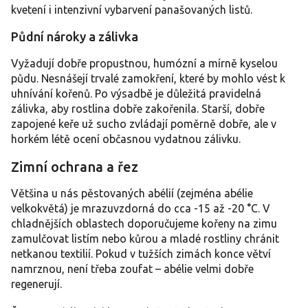
kvetení i intenzivní vybarvení panašovaných listů.
Půdní nároky a zálivka
Vyžadují dobře propustnou, humózní a mírně kyselou
půdu. Nesnášejí trvalé zamokření, které by mohlo vést k
uhnívání kořenů. Po výsadbě je důležitá pravidelná
zálivka, aby rostlina dobře zakořenila. Starší, dobře
zapojené keře už sucho zvládají poměrně dobře, ale v
horkém létě ocení občasnou vydatnou zálivku.
Zimní ochrana a řez
Většina u nás pěstovaných abélií (zejména abélie
velkokvětá) je mrazuvzdorná do cca -15 až -20 °C. V
chladnějších oblastech doporučujeme kořeny na zimu
zamulčovat listím nebo kůrou a mladé rostliny chránit
netkanou textilií. Pokud v tužších zimách konce větví
namrznou, není třeba zoufat – abélie velmi dobře
regenerují.