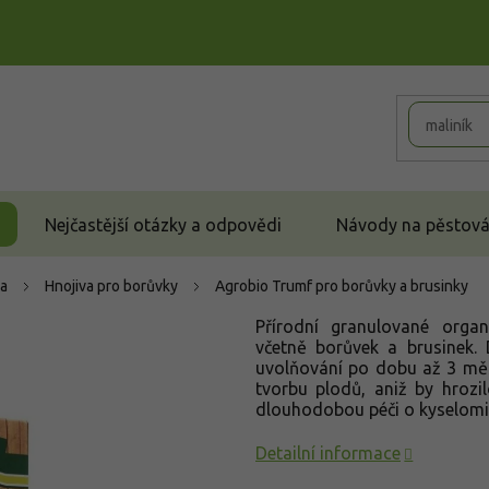
Nejčastější otázky a odpovědi
Návody na pěstován
va
Hnojiva pro borůvky
Agrobio Trumf pro borůvky a brusinky
Přírodní granulované organ
včetně borůvek a brusinek.
uvolňování po dobu až 3 měs
tvorbu plodů, aniž by hrozil
dlouhodobou péči o kyselomil
Detailní informace