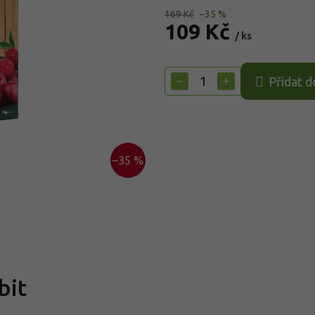
169 Kč
–35 %
109 Kč
/ ks
Měrná
cena:
−
+
Přidat d
–35 %
bit