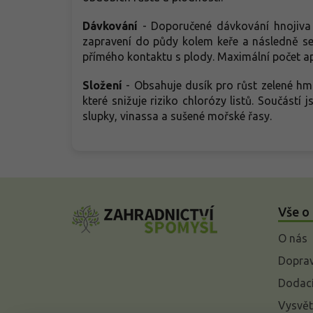
Dávkování
- Doporučené dávkování hnojiva j
zapravení do půdy kolem keře a následně se
přímého kontaktu s plody. Maximální počet apl
Složení
- Obsahuje dusík pro růst zelené hmo
které snižuje riziko chlorózy listů. Součást
slupky, vinassa a sušené mořské řasy.
Z
á
Vše o
p
a
O nás
t
í
Doprav
Dodací
Vysvět