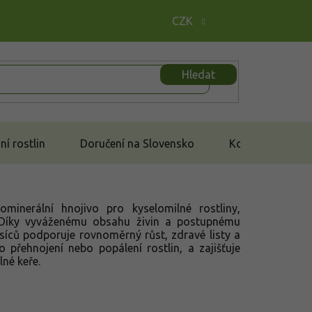
CZK
Hledat
í rostlin
Doručení na Slovensko
Kontakt
ominerální hnojivo pro kyselomilné rostliny,
 Díky vyváženému obsahu živin a postupnému
íců podporuje rovnoměrný růst, zdravé listy a
o přehnojení nebo popálení rostlin, a zajišťuje
né keře.