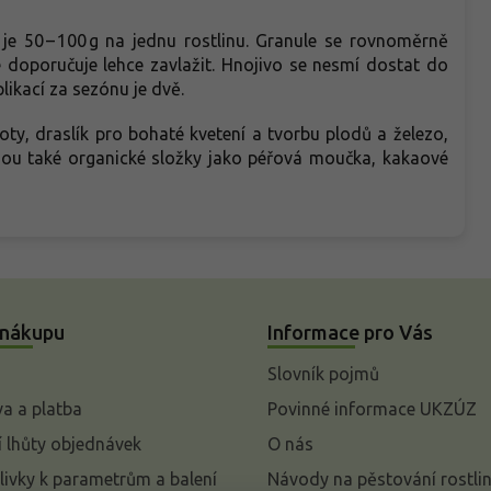
e 50 – 100 g na jednu rostlinu. Granule se rovnoměrně
 doporučuje lehce zavlažit. Hnojivo se nesmí dostat do
ikací za sezónu je dvě.
ty, draslík pro bohaté kvetení a tvorbu plodů a železo,
í jsou také organické složky jako péřová moučka, kakaové
 nákupu
Informace pro Vás
Slovník pojmů
a a platba
Povinné informace UKZÚZ
 lhůty objednávek
O nás
livky k parametrům a balení
Návody na pěstování rostli