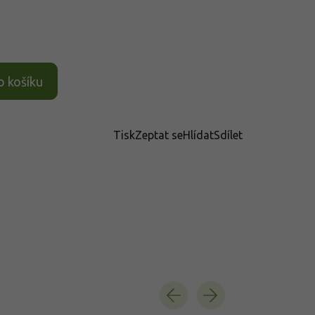
o košíku
Tisk
Zeptat se
Hlídat
Sdílet