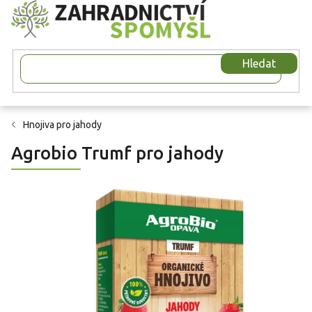
Přejít
na
obsah
Hledat
Hnojiva pro jahody
Agrobio Trumf pro jahody