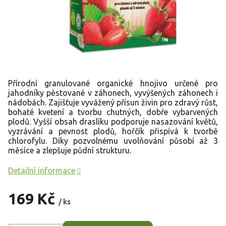
Přírodní granulované organické hnojivo určené pro
jahodníky pěstované v záhonech, vyvýšených záhonech i
nádobách. Zajišťuje vyvážený přísun živin pro zdravý růst,
bohaté kvetení a tvorbu chutných, dobře vybarvených
plodů. Vyšší obsah draslíku podporuje nasazování květů,
vyzrávání a pevnost plodů, hořčík přispívá k tvorbě
chlorofylu. Díky pozvolnému uvolňování působí až 3
měsíce a zlepšuje půdní strukturu.
Detailní informace
169 Kč
/ ks
Měrná