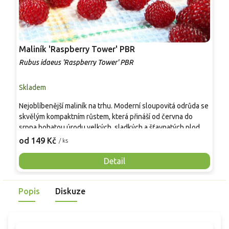
Maliník 'Raspberry Tower' PBR
P
'
Rubus idaeus 'Raspberry Tower' PBR
C
Skladem
S
Nejoblíbenější maliník na trhu. Moderní sloupovitá odrůda se
M
skvělým kompaktním růstem, která přináší od června do
A
srpna bohatou úrodu velkých, sladkých a šťavnatých plodů.
v
Pevné vzpřímené výhony tvoří elegantní habitus bez
j
od 149 Kč
o
/ ks
nutnosti opory, ideální pro nádoby, balkony i malé zahrady.
n
Mrazuvzdornost do −25 °C a spolehlivá vitalita z něj dělají
V
Detail
skvělou volbu pro každého pěstitele.
Popis
Diskuze