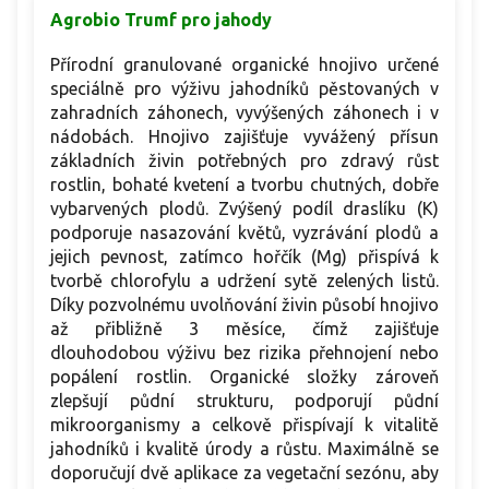
Agrobio Trumf pro jahody
Přírodní granulované organické hnojivo určené
speciálně pro výživu jahodníků pěstovaných v
zahradních záhonech, vyvýšených záhonech i v
nádobách. Hnojivo zajišťuje vyvážený přísun
základních živin potřebných pro zdravý růst
rostlin, bohaté kvetení a tvorbu chutných, dobře
vybarvených plodů. Zvýšený podíl draslíku (K)
podporuje nasazování květů, vyzrávání plodů a
jejich pevnost, zatímco hořčík (Mg) přispívá k
tvorbě chlorofylu a udržení sytě zelených listů.
Díky pozvolnému uvolňování živin působí hnojivo
až přibližně 3 měsíce, čímž zajišťuje
dlouhodobou výživu bez rizika přehnojení nebo
popálení rostlin. Organické složky zároveň
zlepšují půdní strukturu, podporují půdní
mikroorganismy a celkově přispívají k vitalitě
jahodníků i kvalitě úrody a růstu. Maximálně se
doporučují dvě aplikace za vegetační sezónu, aby