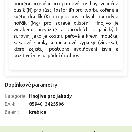
poměru určeném pro plodové rostliny, zejména
dusík (N) pro růst, fosfor (P) pro tvorbu kořenů a
květů, draslík (K) pro plodnost a kvalitu úrody a
hořčík (Mg) pro zdravé olistění. Hnojivo je
vyráběno převážně z přírodních organických
surovin, jako je kostní, péřová a krevní moučka,
kakaové slupky a melasové výpalky (vinassa),
které zajišťují postupné uvolňování živin a
pozitivní vliv na půdní úrodnost.
Doplňkové parametry
Kategorie
:
Hnojiva pro jahody
EAN
:
8594013425506
Balení
:
krabice
Z