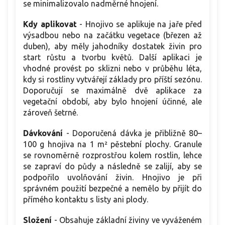
se minimalizovalo nadměrné hnojení.
Kdy aplikovat
- Hnojivo se aplikuje na jaře před
výsadbou nebo na začátku vegetace (březen až
duben), aby měly jahodníky dostatek živin pro
start růstu a tvorbu květů. Další aplikaci je
vhodné provést po sklizni nebo v průběhu léta,
kdy si rostliny vytvářejí základy pro příští sezónu.
Doporučují se maximálně dvě aplikace za
vegetační období, aby bylo hnojení účinné, ale
zároveň šetrné.
Dávkování
- Doporučená dávka je přibližně 80–
100 g hnojiva na 1 m² pěstební plochy. Granule
se rovnoměrně rozprostřou kolem rostlin, lehce
se zapraví do půdy a následně se zalijí, aby se
podpořilo uvolňování živin. Hnojivo je při
správném použití bezpečné a nemělo by přijít do
přímého kontaktu s listy ani plody.
Složení
- Obsahuje základní živiny ve vyváženém