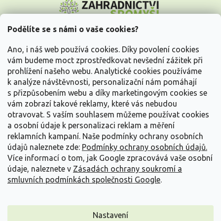
á
p
a
Podělíte se s námi o vaše cookies?
t
Vše o nákupu
í
Ano, i náš web používá cookies. Díky povolení cookies
vám budeme moct zprostředkovat nevšední zážitek při
prohlížení našeho webu. Analytické cookies používáme
Informace pro Vás
k analýze návštěvnosti, personalizační nám pomáhají
s přizpůsobením webu a díky marketingovým cookies se
Kontakujte nás
vám zobrazí takové reklamy, které vás nebudou
otravovat.
S vaším souhlasem můžeme používat cookies
a osobní údaje k personalizaci reklam a měření
reklamních kampaní. Naše podmínky ochrany osobních
údajů naleznete zde:
Podmínky ochrany osobních údajů.
Více informací o tom, jak Google zpracovává vaše osobní
údaje, naleznete v
Zásadách ochrany soukromí a
smluvních podmínkách společnosti Google
.
Vytvořil Shoptet
Nastavení