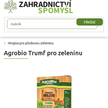
Přejít
na
obsah
Hledat
Hnojiva pro plodovou zeleninu
Agrobio Trumf pro zeleninu