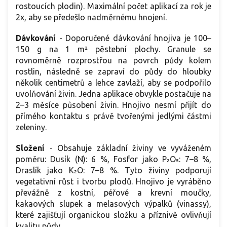
rostoucích plodin). Maximální počet aplikací za rok je
2x, aby se předešlo nadměrnému hnojení.
Dávkování
- Doporučené dávkování hnojiva je 100–
150 g na 1 m² pěstební plochy. Granule se
rovnoměrně rozprostřou na povrch půdy kolem
rostlin, následně se zapraví do půdy do hloubky
několik centimetrů a lehce zavlaží, aby se podpořilo
uvolňování živin. Jedna aplikace obvykle postačuje na
2–3 měsíce působení živin. Hnojivo nesmí přijít do
přímého kontaktu s právě tvořenými jedlými částmi
zeleniny.
Složení
- Obsahuje základní živiny ve vyváženém
poměru: Dusík (N): 6 %, Fosfor jako P₂O₅: 7–8 %,
Draslík jako K₂O: 7–8 %. Tyto živiny podporují
vegetativní růst i tvorbu plodů. Hnojivo je vyráběno
převážně z kostní, péřové a krevní moučky,
kakaových slupek a melasových výpalků (vinassy),
které zajišťují organickou složku a příznivě ovlivňují
kvalitu půdy.