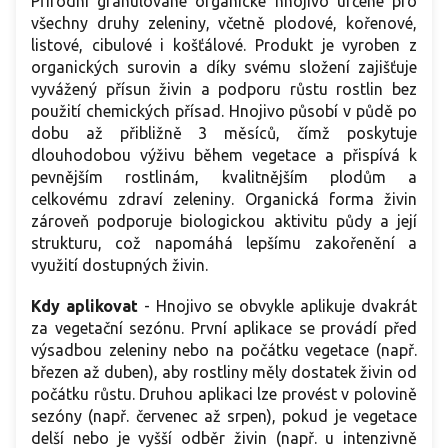
Přírodní granulované organické hnojivo určené pro
všechny druhy zeleniny, včetně plodové, kořenové,
listové, cibulové i košťálové. Produkt je vyroben z
organických surovin a díky svému složení zajišťuje
vyvážený přísun živin a podporu růstu rostlin bez
použití chemických přísad. Hnojivo působí v půdě po
dobu až přibližně 3 měsíců, čímž poskytuje
dlouhodobou výživu během vegetace a přispívá k
pevnějším rostlinám, kvalitnějším plodům a
celkovému zdraví zeleniny. Organická forma živin
zároveň podporuje biologickou aktivitu půdy a její
strukturu, což napomáhá lepšímu zakořenění a
využití dostupných živin.
Kdy aplikovat
- Hnojivo se obvykle aplikuje dvakrát
za vegetační sezónu. První aplikace se provádí před
výsadbou zeleniny nebo na počátku vegetace (např.
březen až duben), aby rostliny měly dostatek živin od
počátku růstu. Druhou aplikaci lze provést v polovině
sezóny (např. červenec až srpen), pokud je vegetace
delší nebo je vyšší odběr živin (např. u intenzivně