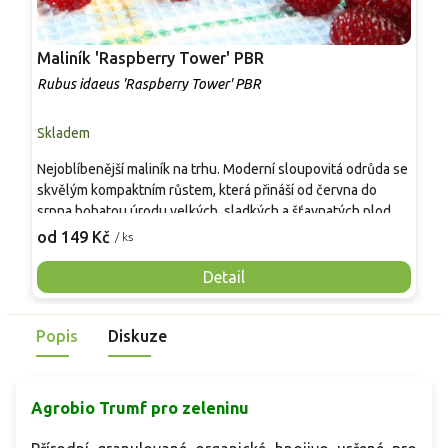
Maliník 'Raspberry Tower' PBR
P
'
Rubus idaeus 'Raspberry Tower' PBR
C
Skladem
S
Nejoblíbenější maliník na trhu. Moderní sloupovitá odrůda se
M
skvělým kompaktním růstem, která přináší od června do
A
srpna bohatou úrodu velkých, sladkých a šťavnatých plodů.
v
Pevné vzpřímené výhony tvoří elegantní habitus bez
j
od 149 Kč
o
/ ks
nutnosti opory, ideální pro nádoby, balkony i malé zahrady.
n
Mrazuvzdornost do −25 °C a spolehlivá vitalita z něj dělají
V
Detail
skvělou volbu pro každého pěstitele.
Popis
Diskuze
Agrobio Trumf pro zeleninu