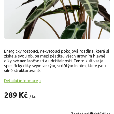
Energicky rostoucí, nekvetoucí pokojová rostlina, která si
získala svou oblibu mezi pěstiteli všech úrovním hlavně
díky své nenáročnosti a udržitelnosti. Tento kultivar je
specifický díky svým velkým, srdčitým listům, které jsou
silně strukturované.
Detailní informace
289 Kč
/ ks
Měrná
cena:
Zeptat se
Hlídat
Sdílet