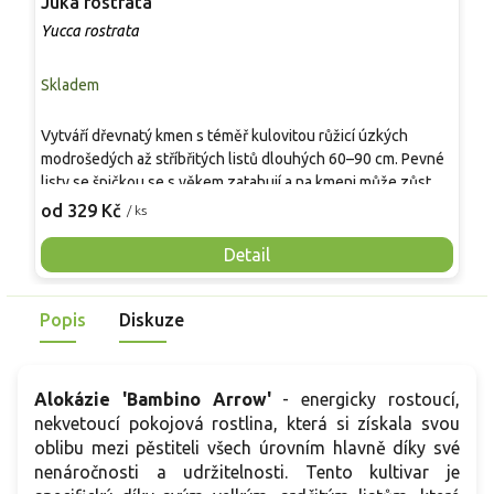
Juka rostrata
M
Yucca rostrata
M
Skladem
S
Vytváří dřevnatý kmen s téměř kulovitou růžicí úzkých
S
modrošedých až stříbřitých listů dlouhých 60–90 cm. Pevné
t
listy se špičkou se s věkem zatahují a na kmeni může zůstat
s
suchá „sukně“. V červnu až červenci vyrůstá na vyzrálých
s
od 329 Kč
o
/ ks
rostlinách 1–1,5 m vysoký stvol s hustou latou krémově
v
bílých zvonkovitých květů. Plodnost je v chladnějších
b
Detail
zahradách spíše výjimečná. Hodí se jako solitéra do
n
štěrkových a suchomilných výsadeb s travinami, rozchodníky
b
Popis
Diskuze
či nízkými jalovci. Šťáva může dráždit pokožku.
n
z
Alokázie 'Bambino Arrow'
- energicky rostoucí,
nekvetoucí pokojová rostlina, která si získala svou
oblibu mezi pěstiteli všech úrovním hlavně díky své
nenáročnosti a udržitelnosti. Tento kultivar je