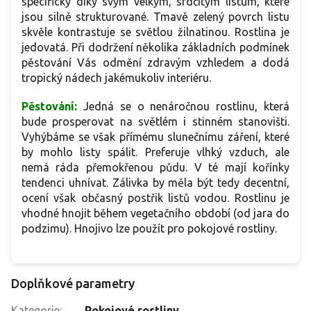
specifický díky svým velkým, srdčitým listům, které
jsou silně strukturované. Tmavě zelený povrch listu
skvěle kontrastuje se světlou žilnatinou. Rostlina je
jedovatá. Při dodržení několika základních podmínek
pěstování Vás odmění zdravým vzhledem a dodá
tropický nádech jakémukoliv interiéru.
Pěstování:
Jedná se o nenáročnou rostlinu, která
bude prosperovat na světlém i stinném stanovišti.
Vyhýbáme se však přímému slunečnímu záření, které
by mohlo listy spálit. Preferuje vlhký vzduch, ale
nemá ráda přemokřenou půdu. V té mají kořínky
tendenci uhnívat. Zálivka by měla být tedy decentní,
ocení však občasný postřik listů vodou.
Rostlinu je
vhodné hnojit během vegetačního období (od jara do
podzimu). Hnojivo lze použít pro pokojové rostliny.
Doplňkové parametry
Kategorie
:
Pokojové rostliny