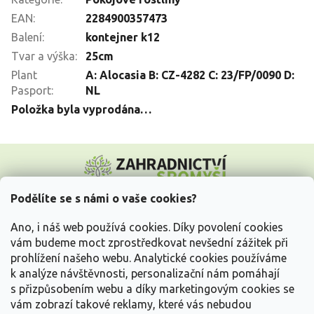
EAN
:
2284900357473
Balení
:
kontejner k12
Tvar a výška
:
25cm
Plant
A: Alocasia B: CZ-4282 C: 23/FP/0090 D:
Pasport
:
NL
Položka byla vyprodána…
Z
á
p
a
Podělíte se s námi o vaše cookies?
t
Vše o nákupu
í
Ano, i náš web používá cookies. Díky povolení cookies
vám budeme moct zprostředkovat nevšední zážitek při
prohlížení našeho webu. Analytické cookies používáme
Informace pro Vás
k analýze návštěvnosti, personalizační nám pomáhají
s přizpůsobením webu a díky marketingovým cookies se
Kontakujte nás
vám zobrazí takové reklamy, které vás nebudou