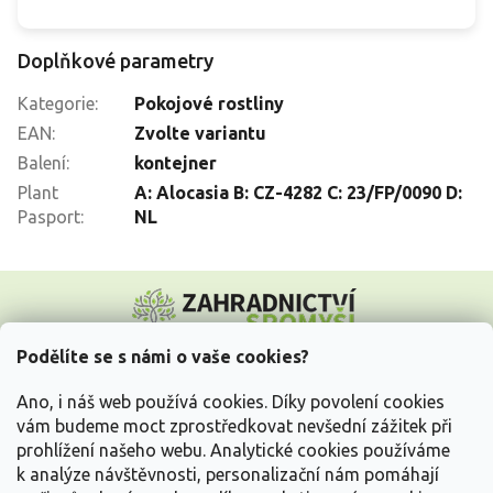
Doplňkové parametry
Kategorie
:
Pokojové rostliny
EAN
:
Zvolte variantu
Balení
:
kontejner
Plant
A: Alocasia B: CZ-4282 C: 23/FP/0090 D:
Pasport
:
NL
Z
á
p
a
Podělíte se s námi o vaše cookies?
t
Vše o nákupu
í
Ano, i náš web používá cookies. Díky povolení cookies
vám budeme moct zprostředkovat nevšední zážitek při
prohlížení našeho webu. Analytické cookies používáme
Informace pro Vás
k analýze návštěvnosti, personalizační nám pomáhají