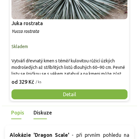
Juka rostrata
M
Yucca rostrata
M
Skladem
S
Vytváří dřevnatý kmen s téměř kulovitou růžicí úzkých
S
modrošedých až stříbřitých listů dlouhých 60–90 cm. Pevné
t
listy se špičkou se s věkem zatahují a na kmeni může zůstat
s
suchá „sukně“. V červnu až červenci vyrůstá na vyzrálých
s
od 329 Kč
o
/ ks
rostlinách 1–1,5 m vysoký stvol s hustou latou krémově
v
bílých zvonkovitých květů. Plodnost je v chladnějších
b
Detail
zahradách spíše výjimečná. Hodí se jako solitéra do
n
štěrkových a suchomilných výsadeb s travinami, rozchodníky
b
Popis
Diskuze
či nízkými jalovci. Šťáva může dráždit pokožku.
n
z
Alokázie 'Dragon Scale'
- při prvním pohledu na