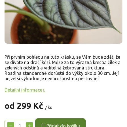
Při prvním pohledu na tuto krásku, se Vám bude zdát, že
se díváte na dračí kůži. Může za to výrazná kresba žilek a
zelených odstínů a viditelná žebrovaná struktura.
Rostlina standardně dorůstá do výšky okolo 30 cm. Její
největší výhodou je nenáročnost na pěstování.
Detailní informace
od
299 Kč
/ ks
Měrná
cena:
−
+
Přidat do košíku