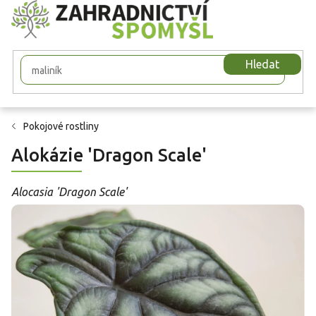
Přejít
na
obsah
Hledat
Pokojové rostliny
Alokázie 'Dragon Scale'
Alocasia 'Dragon Scale'