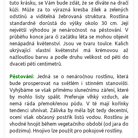
tuto krásku, se Vám bude zdát, že se díváte na dračí
kůži. Může za to výrazná kresba žilek a zelených
odstínů a viditelná žebrovaná struktura. Rostlina
standardně dorůstá do výšky okolo 30 cm. Její
největší výhodou je nenáročnost na pěstování. V
průběhu konce jara či začátku léta se mohou objevit
nenápadná květenství. Jsou ve tvaru toulce. Kalich
ukrývající vlastní květenství má krémovou až
nažloutlou barvu a podle druhu velikost od pěti do
dvaceti pěti centimetrů.
Pěstování:
Jedná se o nenáročnou rostlinu, která
bude prosperovat na světlém i stinném stanovišti.
Vyhýbáme se však přímému slunečnímu záření, které
by mohlo listy spálit. Preferuje vlhký vzduch, ale
nemá ráda přemokřenou půdu. V té mají kořínky
tendenci uhnívat. Zálivka by měla být tedy decentní,
ocení však občasný postřik listů vodou.
Rostlinu je
vhodné hnojit během vegetačního období (od jara do
podzimu). Hnojivo lze použít pro pokojové rostliny.