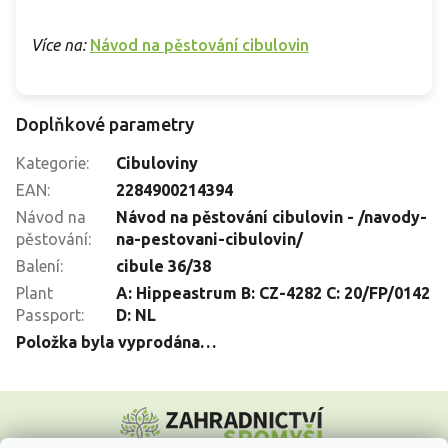
Více na:
Návod na pěstování cibulovin
Doplňkové parametry
Kategorie
:
Cibuloviny
EAN
:
2284900214394
Návod na
Návod na pěstování cibulovin - /navody-
pěstování
:
na-pestovani-cibulovin/
Balení
:
cibule 36/38
Plant
A: Hippeastrum B: CZ-4282 C: 20/FP/0142
Passport
:
D: NL
Položka byla vyprodána…
Z
á
p