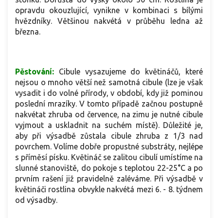
opravdu okouzlující, vynikne v kombinaci s bílými
hvězdníky. Většinou nakvétá v průběhu ledna až
března.
Pěstování:
Cibule vysazujeme do květináčů, které
nejsou o mnoho větší než samotná cibule (lze je však
vysadit i do volné přírody, v období, kdy již pominou
poslední mrazíky. V tomto případě začnou postupně
nakvétat zhruba od července, na zimu je nutné cibule
vyjmout a uskladnit na suchém místě). Důležité je,
aby při výsadbě zůstala cibule zhruba z 1/3 nad
povrchem. Volíme dobře propustné substráty, nejlépe
s příměsí písku. Květináč se zalitou cibulí umístíme na
slunné stanoviště, do pokoje s teplotou 22-25°C a po
prvním rašení již pravidelně zaléváme. Při výsadbě v
květináči rostlina obvykle nakvétá mezi 6. - 8. týdnem
od výsadby.