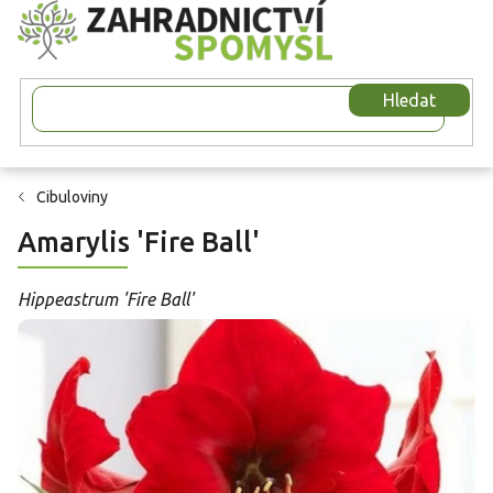
Přejít
na
obsah
Hledat
Cibuloviny
Amarylis 'Fire Ball'
Hippeastrum 'Fire Ball'