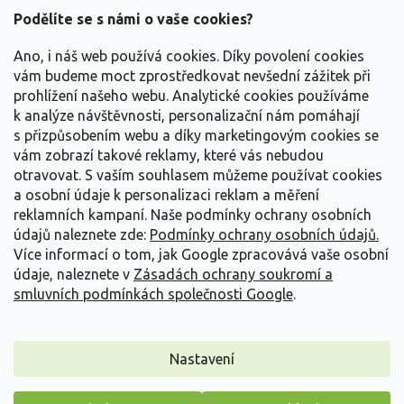
a
Podělíte se s námi o vaše cookies?
t
Vše o nákupu
í
Ano, i náš web používá cookies. Díky povolení cookies
vám budeme moct zprostředkovat nevšední zážitek při
prohlížení našeho webu. Analytické cookies používáme
Informace pro Vás
k analýze návštěvnosti, personalizační nám pomáhají
s přizpůsobením webu a díky marketingovým cookies se
Kontakujte nás
vám zobrazí takové reklamy, které vás nebudou
otravovat.
S vaším souhlasem můžeme používat cookies
a osobní údaje k personalizaci reklam a měření
reklamních kampaní. Naše podmínky ochrany osobních
údajů naleznete zde:
Podmínky ochrany osobních údajů.
Více informací o tom, jak Google zpracovává vaše osobní
údaje, naleznete v
Zásadách ochrany soukromí a
smluvních podmínkách společnosti Google
.
Vytvořil Shoptet
Nastavení
Copyright 2026
Zahradnictví Spomyšl
. Všechna práva