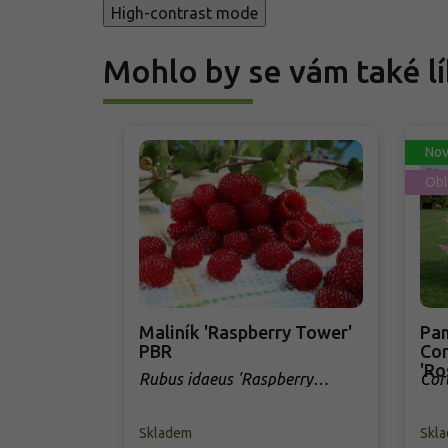
High-contrast mode
Mohlo by se vám také lí
Nov
Obl
Maliník 'Raspberry Tower'
Pam
PBR
Cor
'Ro
Rubus idaeus 'Raspberry
Cor
Tower' PBR
Skladem
Skl