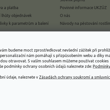
a a platba
Povinné informace UKZÚZ
 lhůty objednávek
O nás
livky k parametrům a balení
Návody na pěstování rostli
pení od kupní smlouvy
mace
s vám budeme moct zprostředkovat nevšední zážitek při prohlí
ace o ochraně osobních
, personalizační nám pomáhají s přizpůsobením webu a díky 
udou otravovat.
S vaším souhlasem můžeme používat cookies 
dní podmínky
aše podmínky ochrany osobních údajů naleznete zde:
Podmínky
bní údaje, naleznete v
Zásadách ochrany soukromí a smluvní