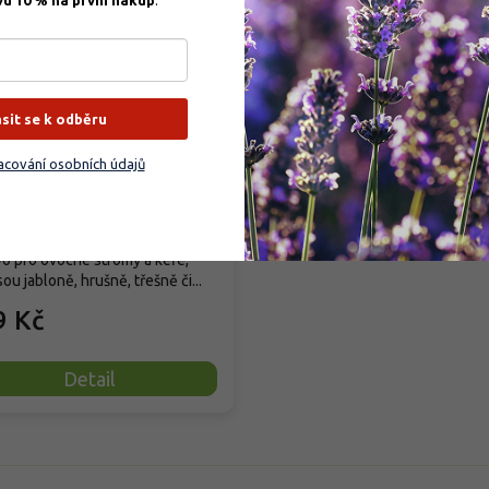
vu 10 % na první nákup
.
–31 %
obio Trumf pro ovocné
iny
ásit se k odběru
cování osobních údajů
dem
(
201 ks
)
dní granulované organické
vo pro ovocné stromy a keře,
sou jabloně, hrušně, třešně či...
9 Kč
Detail