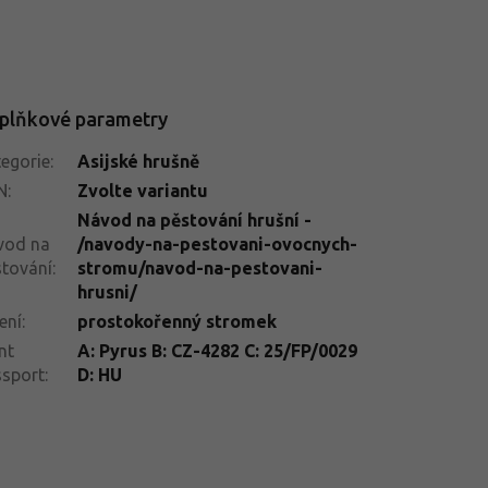
plňkové parametry
egorie
:
Asijské hrušně
N
:
Zvolte variantu
Návod na pěstování hrušní -
vod na
/navody-na-pestovani-ovocnych-
tování
:
stromu/navod-na-pestovani-
hrusni/
ení
:
prostokořenný stromek
nt
A: Pyrus B: CZ-4282 C: 25/FP/0029
ssport
:
D: HU