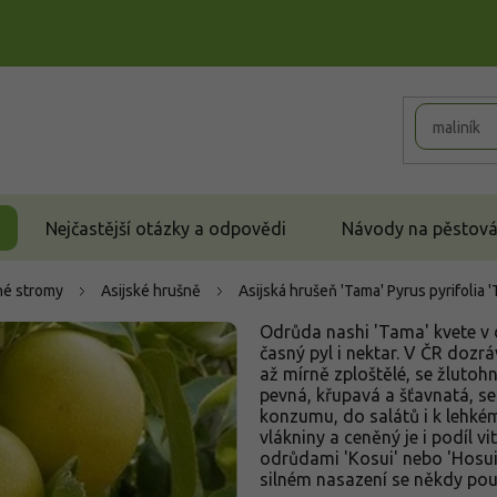
Nejčastější otázky a odpovědi
Návody na pěstován
é stromy
Asijské hrušně
Asijská hrušeň 'Tama'
Pyrus pyrifolia 
Odrůda nashi 'Tama' kvete v 
časný pyl i nektar. V ČR dozrá
až mírně zploštělé, se žlutoh
pevná, křupavá a šťavnatá, s
konzumu, do salátů i k lehké
vlákniny a ceněný je i podíl 
odrůdami 'Kosui' nebo 'Hosui'.
silném nasazení se někdy pou