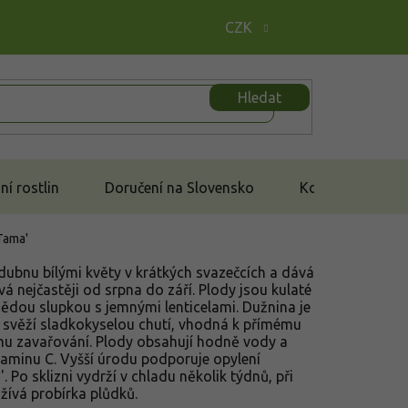
CZK
Hledat
í rostlin
Doručení na Slovensko
Kontakt
'Tama'
dubnu bílými květy v krátkých svazečcích a dává
vá nejčastěji od srpna do září. Plody jsou kulaté
nědou slupkou s jemnými lenticelami. Dužnina je
e svěží sladkokyselou chutí, vhodná k přímému
mu zavařování. Plody obsahují hodně vody a
vitaminu C. Vyšší úrodu podporuje opylení
 Po sklizni vydrží v chladu několik týdnů, při
žívá probírka plůdků.