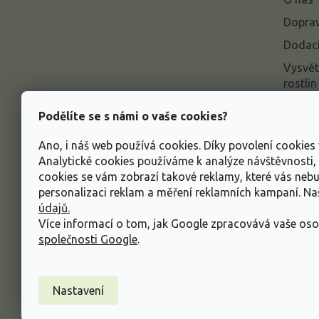
t
í
Doprav
Dodací
Vysvět
rostlin
Odstou
Podělíte se s námi o vaše cookies?
Rekla
Ano, i náš web používá cookies. Díky povolení cookie
Inform
Analytické cookies používáme k analýze návštěvnosti
údajů
cookies se vám zobrazí takové reklamy, které vás neb
Obcho
personalizaci reklam a měření reklamních kampaní. N
údajů.
Více informací o tom, jak Google zpracovává vaše oso
společnosti Google
.
Nastavení