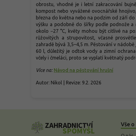
obrostu, vhodné je i letní zakracování bujn
kompost nebo vyvážené ovocnářské hnojivo,
března do května nebo na podzim od září do 
výšku a podobně do šířky podle podnože a ř
okolo −27 °C, květy mohou být citlivé na po
růžovitých a strupovitost, včasné prosvětl
zahradě bývá 3,5–4,5 m. Pěstování v nádobě 
60 l, důležitý je odtok vody a zimní ochran
včely i čmeláci, proto se vyplatí květnatý pod
Více na:
Návod na pěstování hrušní
Autor: Nikol | Revize: 9.2. 2026
Z
á
Vše o
p
a
O nás