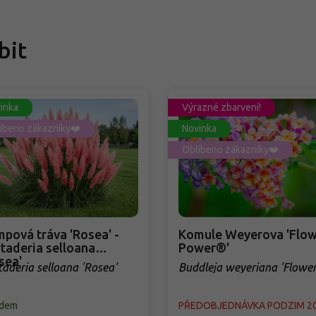
bit
inka
Výrazné zbarvení!
íbeno zákazníky❤️
Novinka
Oblíbeno zákazníky❤️
pová tráva 'Rosea' -
Komule Weyerova 'Flow
taderia selloana
Power®'
sea'
taderia selloana 'Rosea'
Buddleja weyeriana 'Flowe
Power®'
adem
PŘEDOBJEDNÁVKA PODZIM 2