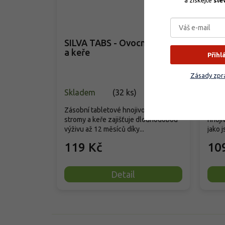
a získejte 
sle
SILVA TABS - Ovocné stromy
Agr
a keře
dřev
Přihl
Zásady zpra
Skladem
(
32 ks
)
Skla
Zásobní tabletové hnojivo pro ovocné
Příro
stromy a keře zajišťuje dlouhodobou
hnoji
výživu až 12 měsíců díky...
jako j
119 Kč
10
Detail