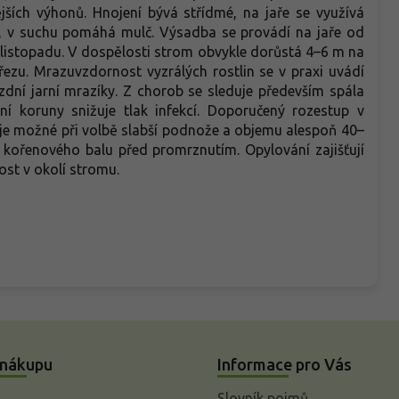
ějších výhonů. Hnojení bývá střídmé, na jaře se využívá
 v suchu pomáhá mulč. Výsadba se provádí na jaře od
listopadu. V dospělosti strom obvykle dorůstá 4–6 m na
ezu. Mrazuvzdornost vyzrálých rostlin se v praxi uvádí
zdní jarní mrazíky. Z chorob se sleduje především spála
ení koruny snižuje tlak infekcí. Doporučený rozestup v
je možné při volbě slabší podnože a objemu alespoň 40–
a kořenového balu před promrznutím. Opylování zajišťují
rost v okolí stromu.
 nákupu
Informace pro Vás
Slovník pojmů