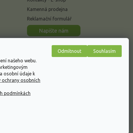
Kamenná prodejna
Reklamační formulář
n
Napište nám
Odmítnout
Souhlasím
žení našeho webu.
marketingovým
a osobní údaje k
 ochrany osobních
ch podmínkách