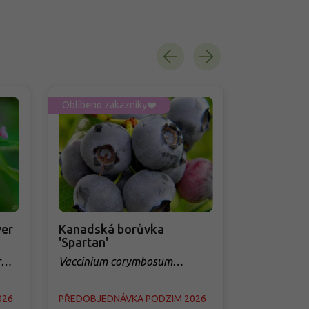
Oblíbeno zákazníky❤️
Oblíbeno zá
er
Kanadská borůvka
Třešeň 'Q
'Spartan'
sloupovit
r
Vaccinium corymbosum
Prunus avi
'Spartan'
026
PŘEDOBJEDNÁVKA PODZIM 2026
PŘEDOBJED