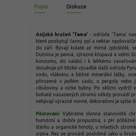
Popis
Diskuze
Asijská hrušeň 'Tama'
- odrůda 'Tama' nasa
které poskytují časný pyl a nektar opylovač
do září. Bývají kulaté až mírně zploštělé, 
Dužnina je pevná, výrazně křupavá a velmi š
konzumu, do salátů i k lehkému zavařování
dosahuje při blízké výsadbě další odrůdy Pyrus
vodu, vlákninu a běžné minerální látky, oc
přirozeně v jedlém sadu, u pergoly nebo j
cibuloviny a nízké byliny. Po sklizni vydrž
bohatě nasazených stromů někdy provádí pro
nebývají výrazně vonné, dekorativní je spíše č
Pěstování:
Vybíráme slunná stanoviště chr
humózní a dobře propustná, s pH přibližně 
štěrku a organické hmoty, u mladých stromk
srpna. Řez se provádí podobně jako u hrušn