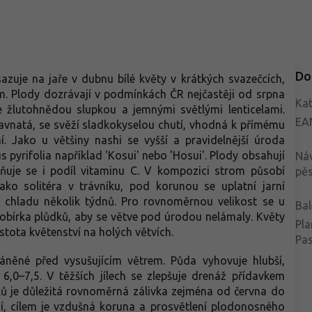
Do
zuje na jaře v dubnu bílé květy v krátkých svazečcích,
ům. Plody dozrávají v podmínkách ČR nejčastěji od srpna
Kat
se žlutohnědou slupkou a jemnými světlými lenticelami.
EA
ťavnatá, se svěží sladkokyselou chutí, vhodná k přímému
. Jako u většiny nashi se vyšší a pravidelnější úroda
 pyrifolia například 'Kosui' nebo 'Hosui'. Plody obsahují
Ná
eňuje se i podíl vitaminu C. V kompozici strom působí
pěs
ako solitéra v trávníku, pod korunou se uplatní jarní
í v chladu několik týdnů. Pro rovnoměrnou velikost se u
Bal
bírka plůdků, aby se větve pod úrodou nelámaly. Květy
Pla
istota květenství na holých větvích.
Pa
áněné před vysušujícím větrem. Půda vyhovuje hlubší,
6,0–7,5. V těžších jílech se zlepšuje drenáž přídavkem
ů je důležitá rovnoměrná zálivka zejména od června do
í, cílem je vzdušná koruna a prosvětlení plodonosného