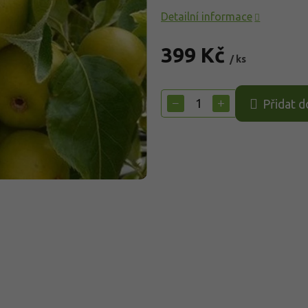
Detailní informace
399 Kč
/ ks
Měrná
cena:
−
+
Přidat d