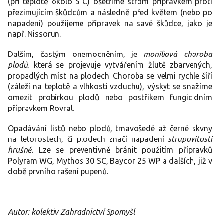
(při teplotě okolo 5°C) ošetříme strom přípravkem proti
přezimujícím škůdcům a následně před květem (nebo po
napadení) použijeme přípravek na savé škůdce, jako je
např. Nissorun.
Dalším, častým onemocněním, je
moniliová choroba
plodů
, která se projevuje vytvářením žlutě zbarvených,
propadlých míst na plodech. Choroba se velmi rychle šíří
(záleží na teplotě a vlhkosti vzduchu), výskyt se snažíme
omezit probírkou plodů nebo postřikem fungicidním
přípravkem Rovral.
Opadávání listů nebo plodů, tmavošedé až černé skvny
na letorostech, či plodech značí napadení
strupovitostí
hrušně.
Lze se preventivně bránit použitím přípravků
Polyram WG, Mythos 30 SC, Baycor 25 WP a dalších, již v
době prvního rašení pupenů.
Autor: kolektiv Zahradnictví Spomyšl