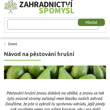
Přejít
na
obsah
Hledat
Domů
Návod na pěstování hrušní
Pěstování hrušní znovu získává na oblibě, a znovu se tak
tyto ovocné stromy zařazují mezi klasiku našich zahrad.
Doufáme, že jste si vybrali tu správnou odrůdu, jejíž plody
pak využijete nejen pro přímý konzum, ale i pro další