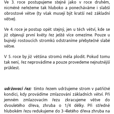
Ve 3. roce postupujeme stejně jako v roce druhém,
nicméně neřežeme tak hluboko a ponecháváme i slabší
obrostové větve (ty však musejí být kratší než základní
větve).
Ve 4. roce je postup opět stejný, jen u těch větví, kde se
již objevují první květy řez ještě více omezíme. Pouze u
bujněji rostoucích stromků odstraníme přebytečné slabé
větve.
V 5. roce by již většina stromů měla plodit. Pokud tomu
tak není, řez neprovádíme a pouze provedeme nejnutnější
průklest.
udržovací řez:
tímto řezem udržujeme strom v patřičné
kondici, kdy provádíme zmlazování základních větví. Při
jemném zmlazovacím řezu zkracujeme větve do
dvouletého dřeva, zhruba o 1/4 délky. Při středně
hlubokém řezu redukujeme do 3-4letého dřeva zhruba na