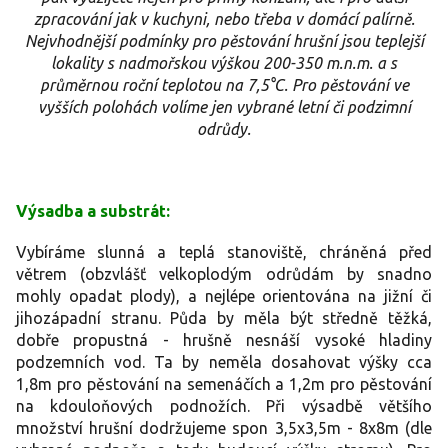
zpracování jak v kuchyni, nebo třeba v domácí palírně.
Nejvhodnější podmínky pro pěstování hrušní jsou teplejší
lokality s nadmořskou výškou 200-350 m.n.m. a s
průměrnou roční teplotou na 7,5°C. Pro pěstování ve
vyšších polohách volíme jen vybrané letní či podzimní
odrůdy.
Výsadba a substrát:
Vybíráme slunná a teplá stanoviště, chráněná před
větrem (obzvlášť velkoplodým odrůdám by snadno
mohly opadat plody), a nejlépe orientována na jižní či
jihozápadní stranu. Půda by měla být středně těžká,
dobře propustná - hrušně nesnáší vysoké hladiny
podzemních vod. Ta by neměla dosahovat výšky cca
1,8m pro pěstování na semenáčích a 1,2m pro pěstování
na kdouloňových podnožích. Při výsadbě většího
množství hrušní dodržujeme spon 3,5x3,5m - 8x8m (dle