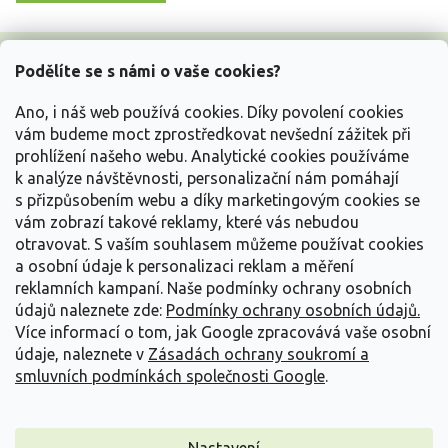
Z
á
Podělíte se s námi o vaše cookies?
p
a
Ano, i náš web používá cookies. Díky povolení cookies
t
vám budeme moct zprostředkovat nevšední zážitek při
í
prohlížení našeho webu. Analytické cookies používáme
Vše o nákupu
k analýze návštěvnosti, personalizační nám pomáhají
s přizpůsobením webu a díky marketingovým cookies se
vám zobrazí takové reklamy, které vás nebudou
Informace pro Vás
otravovat.
S vaším souhlasem můžeme používat cookies
a osobní údaje k personalizaci reklam a měření
Kontakujte nás
reklamních kampaní. Naše podmínky ochrany osobních
údajů naleznete zde:
Podmínky ochrany osobních údajů.
Více informací o tom, jak Google zpracovává vaše osobní
údaje, naleznete v
Zásadách ochrany soukromí a
smluvních podmínkách společnosti Google
.