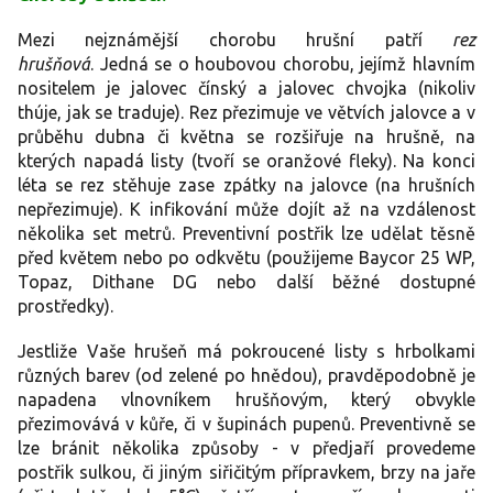
Mezi nejznámější chorobu hrušní patří
rez
hrušňová
. Jedná se o houbovou chorobu, jejímž hlavním
nositelem je jalovec čínský a jalovec chvojka (nikoliv
thúje, jak se traduje). Rez přezimuje ve větvích jalovce a v
průběhu dubna či května se rozšiřuje na hrušně, na
kterých napadá listy (tvoří se oranžové fleky). Na konci
léta se rez stěhuje zase zpátky na jalovce (na hrušních
nepřezimuje). K infikování může dojít až na vzdálenost
několika set metrů. Preventivní postřik lze udělat těsně
před květem nebo po odkvětu (použijeme Baycor 25 WP,
Topaz, Dithane DG nebo další běžné dostupné
prostředky).
Jestliže Vaše hrušeň má pokroucené listy s hrbolkami
různých barev (od zelené po hnědou), pravděpodobně je
napadena vlnovníkem hrušňovým, který obvykle
přezimovává v kůře, či v šupinách pupenů. Preventivně se
lze bránit několika způsoby - v předjaří provedeme
postřik sulkou, či jiným siřičitým přípravkem, brzy na jaře