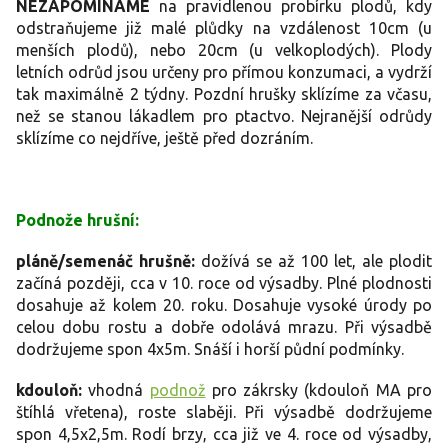
NEZAPOMÍNÁME
na pravidlenou probírku plodů, kdy
odstraňujeme již malé plůdky na vzdálenost 10cm (u
menších plodů), nebo 20cm (u velkoplodých). Plody
letních odrůd jsou určeny pro přímou konzumaci, a vydrží
tak maximálně 2 týdny. Pozdní hrušky sklízíme za včasu,
než se stanou lákadlem pro ptactvo. Nejranější odrůdy
sklízíme co nejdříve, ještě před dozráním.
Podnože hrušní:
pláně/semenáč hrušně:
dožívá se až 100 let, ale plodit
začíná později, cca v 10. roce od výsadby. Plné plodnosti
dosahuje až kolem 20. roku. Dosahuje vysoké úrody po
celou dobu rostu a dobře odolává mrazu. Při výsadbě
dodržujeme spon 4x5m. Snáší i horší půdní podmínky.
kdouloň:
vhodná
podnož
pro zákrsky (kdouloň MA pro
štíhlá vřetena), roste slaběji. Při výsadbě dodržujeme
spon 4,5x2,5m. Rodí brzy, cca již ve 4. roce od výsadby,