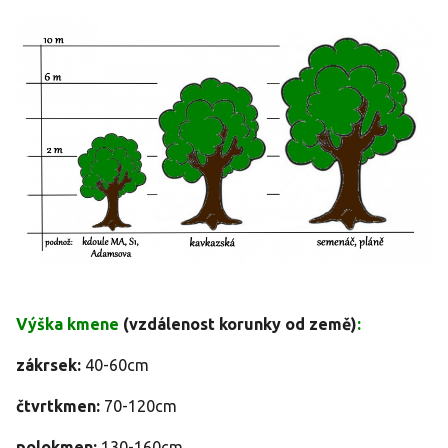
Výška kmene
(vzdálenost korunky od země)
:
zákrsek:
40-60cm
čtvrtkmen:
70-120cm
polokmen:
130-160cm