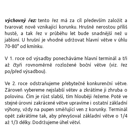
výchovný řez:
tento řez má za cíl především založit a
tvarovat nově vznikající korunku. Hrušně nerostou příliš
hustě, a tak řez v průběhu let bude snadnější než u
jabloní. U hrušní je vhodné udržovat hlavní větve v úhlu
70-80° od kmínku.
V 1. roce od výsadby ponecháváme hlavní terminál a tři
až čtyři rovnoměrně rozložené boční větve (viz. řez
po/před výsadbou).
Ve 2. roce odstraňujeme přebytečné konkurenční větve.
Zároveň vybereme nejslabší větev a zkrátíme ji zhruba o
polovinu. Čím je růst slabší, tím hlouběji řežeme. Poté ve
stejné úrovni zakrácené větve upravíme i ostatní základní
výhony, vždy na pupen směřující ven z korunky. Terminál
opět zakrátíme tak, aby převyšoval základní větve o 1/4
až 1/3 délky. Dodržujeme úhel větví.