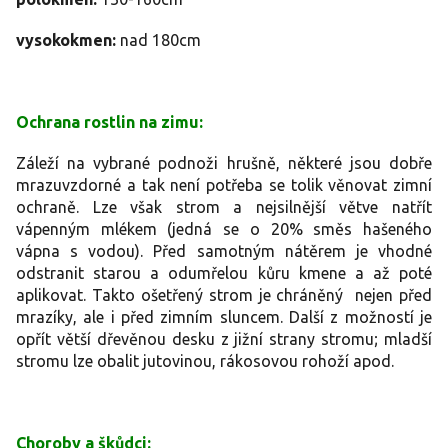
vysokokmen:
nad 180cm
Ochrana rostlin na zimu:
Záleží na vybrané podnoži hrušně, některé jsou dobře
mrazuvzdorné a tak není potřeba se tolik věnovat zimní
ochraně. Lze však strom a nejsilnější větve natřít
vápenným mlékem (jedná se o 20% směs hašeného
vápna s vodou). Před samotným nátěrem je vhodné
odstranit starou a odumřelou kůru kmene a až poté
aplikovat. Takto ošetřený strom je chráněný nejen před
mrazíky, ale i před zimním sluncem. Další z možností je
opřít větší dřevěnou desku z jižní strany stromu; mladší
stromu lze obalit jutovinou, rákosovou rohoží apod.
Choroby a škůdci: