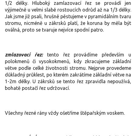
1/2 délky. Hluboký zamlazovací řez se provádí jen
výjimečně u velmi slabě rostoucích odrůd až na 1/3 délky.
Jak jsme již psali, hrušně pěstujeme v pyramidálním tvaru
stromu, nicméně u zákrsků platí, že koruna by měla být
oválná, proto se tvaruje nejvíce spodní patro.
zmlazovací řez:
tento řez provádíme především u
polokmenů či vysokokmenů, kdy zkracujeme základní
větve podle celké životnosti stromu. Nejprve provedeme
důkladný průklest, po kterém zakrátíme základní větve na
1-2m délky. U zákrsků se tento řez zpravidla nepoužívá,
bohatě postačí řez udržovací.
Všechny řezné rány vždy ošetříme štěpařským voskem.