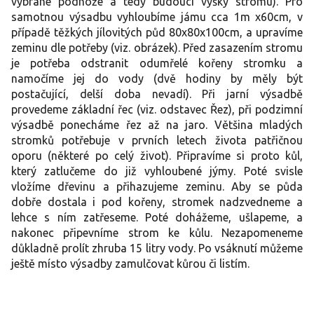
vybrané podnože a tedy budoucí výšky stromu). Pro
samotnou výsadbu vyhloubíme jámu cca 1m x60cm, v
případě těžkých jílovitých půd 80x80x100cm, a upravíme
zeminu dle potřeby (viz. obrázek). Před zasazením stromu
je potřeba odstranit odumřelé kořeny stromku a
namočíme jej do vody (dvě hodiny by měly být
postačující, delší doba nevadí). Při jarní výsadbě
provedeme základní řec (viz. odstavec Řez), při podzimní
výsadbě ponecháme řez až na jaro. Většina mladých
stromků potřebuje v prvních letech života patřičnou
oporu (některé po celý život). Připravíme si proto kůl,
který zatlučeme do již vyhloubené jýmy. Poté svisle
vložíme dřevinu a přihazujeme zeminu. Aby se půda
dobře dostala i pod kořeny, stromek nadzvedneme a
lehce s ním zatřeseme. Poté dohážeme, ušlapeme, a
nakonec připevníme strom ke kůlu. Nezapomeneme
důkladně prolít zhruba 15 litry vody. Po vsáknutí můžeme
ještě místo výsadby zamulčovat kůrou či listím.