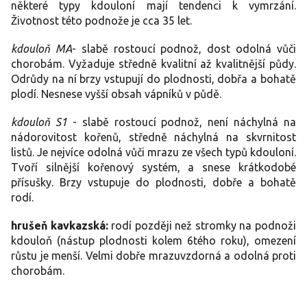
některé typy kdouloní mají tendenci k vymrzání.
Životnost této podnože je cca 35 let.
kdouloň
MA
- slabě rostoucí podnož, dost odolná vůči
chorobám. Vyžaduje středně kvalitní až kvalitnější půdy.
Odrůdy na ní brzy vstupují do plodnosti, dobřa a bohatě
plodí. Nesnese vyšší obsah vápníků v půdě.
kdouloň S1
- slabě rostoucí podnož, není náchylná na
nádorovitost kořenů, středně náchylná na skvrnitost
listů. Je nejvíce odolná vůči mrazu ze všech typů kdouloní.
Tvoří silnější kořenový systém, a snese krátkodobé
přísušky. Brzy vstupuje do plodnosti, dobře a bohatě
rodí.
hrušeň kavkazská:
rodí později než stromky na podnoži
kdouloň (nástup plodnosti kolem 6tého roku), omezení
růstu je menší. Velmi dobře mrazuvzdorná a odolná proti
chorobám.