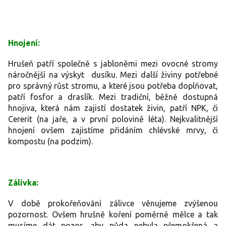
Hnojení:
Hrušeň patří společně s jabloněmi mezi ovocné stromy
náročnější na výskyt dusíku. Mezi další živiny potřebné
pro správný růst stromu, a které jsou potřeba doplňovat,
patří fosfor a draslík. Mezi tradiční, běžně dostupná
hnojiva, která nám zajistí dostatek živin, patří NPK, či
Cererit (na jaře, a v první polovině léta). Nejkvalitnější
hnojení ovšem zajistíme přidáním chlévské mrvy, či
kompostu (na podzim).
Zálivka:
V době prokořeňování zálivce věnujeme zvýšenou
pozornost. Ovšem hrušně koření poměrně mělce a tak
musíme dát pozor, aby půda nebyla přemokřená a