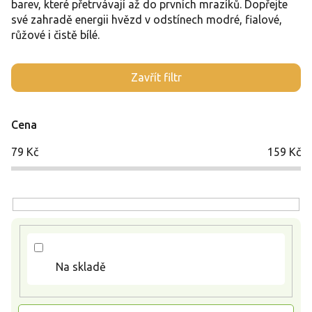
barev, které přetrvávají až do prvních mrazíků. Dopřejte
své zahradě energii hvězd v odstínech modré, fialové,
růžové i čistě bílé.
V
Zavřít filtr
ý
p
i
Cena
s
p
79
Kč
159
Kč
r
o
d
u
k
t
ů
Na skladě