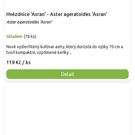
Hvězdnice 'Asran' - Aster ageratoides 'Asran'
Aster ageratoides 'Asran'
Skladem
(
78 ks
)
Nově vyšlechtěný kultivar astry, který dorůstá do výšky 70 cm a
tvoří kompaktní, vzpřímené keříky....
119 Kč
/ ks
Detail