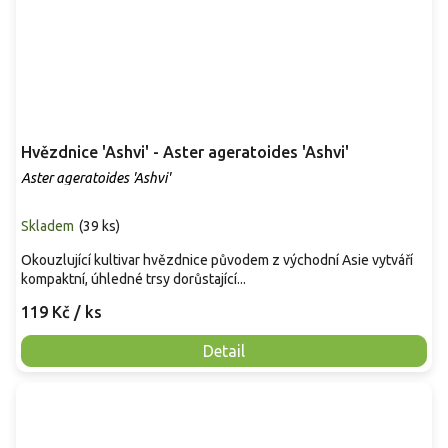
Hvězdnice 'Ashvi' - Aster ageratoides 'Ashvi'
Aster ageratoides 'Ashvi'
Skladem
(
39 ks
)
Okouzlující kultivar hvězdnice původem z východní Asie vytváří
kompaktní, úhledné trsy dorůstající...
119 Kč
/ ks
Detail