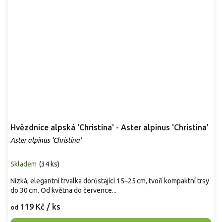
Hvězdnice alpská 'Christina' - Aster alpinus 'Christina'
Aster alpinus 'Christina'
Skladem
(
34 ks
)
Nízká, elegantní trvalka dorůstající 15–25 cm, tvoří kompaktní trsy
do 30 cm. Od května do července...
119 Kč
/ ks
od