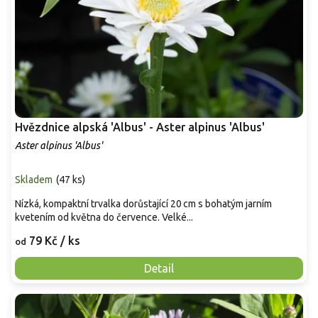
Hvězdnice alpská 'Albus' - Aster alpinus 'Albus'
Aster alpinus 'Albus'
Skladem
(
47 ks
)
Nízká, kompaktní trvalka dorůstající 20 cm s bohatým jarním
kvetením od května do července. Velké...
79 Kč
/ ks
od
Detail