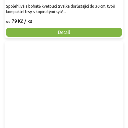
Spolehlivá a bohatě kvetoucí trvalka dorůstající do 30 cm, tvoří
kompaktní trsy s kopinatými sytě...
79 Kč
/ ks
od
Detail