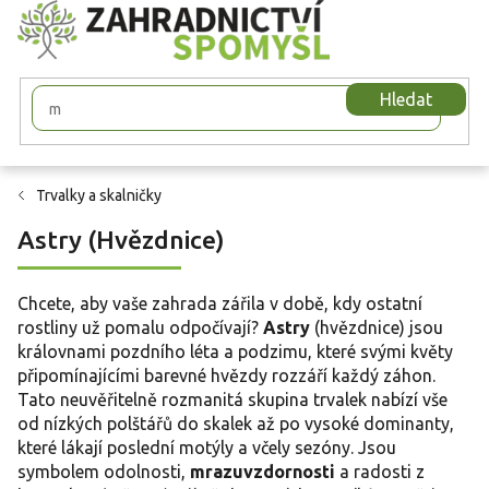
Přejít
na
obsah
Hledat
Trvalky a skalničky
Astry (Hvězdnice)
Chcete, aby vaše zahrada zářila v době, kdy ostatní
rostliny už pomalu odpočívají?
Astry
(hvězdnice) jsou
královnami pozdního léta a podzimu, které svými květy
připomínajícími barevné hvězdy rozzáří každý záhon.
Tato neuvěřitelně rozmanitá skupina trvalek nabízí vše
od nízkých polštářů do skalek až po vysoké dominanty,
které lákají poslední motýly a včely sezóny. Jsou
symbolem odolnosti,
mrazuvzdornosti
a radosti z