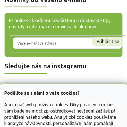
Připojte se k odběru newsletteru a dostávejte tipy,
návody a informace o novinkách jako první.
Přihlásit se
Sledujte nás na instagramu
Z
á
Podělíte se s námi o vaše cookies?
p
a
Ano, i náš web používá cookies. Díky povolení cookies
t
vám budeme moct zprostředkovat nevšední zážitek při
í
prohlížení našeho webu. Analytické cookies používáme
Vše o nákupu
k analýze návštěvnosti, personalizační nám pomáhají