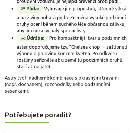
proudění vzduchu je nejlepší prevencí proti padlí.
🌱 Půda:
Vyhovuje jim propustná, středně vlhká
a na živiny bohatá půda. Zejména vysoké podzimní
druhy ocení během suchého léta občasnou zálivku,
aby jim nezasychaly spodní listy.
✂️ Údržba:
Pro kompaktnější tvar u podzimních
aster doporučujeme tzv. "Chelsea chop" – zaštípnutí
výhonů o polovinu koncem května. Po odkvětu
rostliny seřízněte až u země (u podzimních druhů
stačí až na jaře).
Astry tvoří nádherné kombinace s okrasnými travami
(např. dochanem), rozchodníky nebo podzimními
sasankami.
Potřebujete poradit?