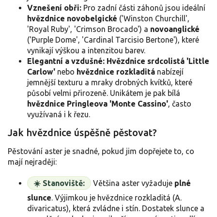
Vznešení obři:
Pro zadní části záhonů jsou ideální
hvězdnice novobelgické
('Winston Churchill',
'Royal Ruby', 'Crimson Brocado') a
novoanglické
('Purple Dome', 'Cardinal Tarcisio Bertone'), které
vynikají výškou a intenzitou barev.
Elegantní a vzdušné:
Hvězdnice srdcolistá 'Little
Carlow'
nebo
hvězdnice rozkladitá
nabízejí
jemnější texturu a mraky drobných kvítků, které
působí velmi přirozeně. Unikátem je pak bílá
hvězdnice Pringleova 'Monte Cassino'
, často
využívaná i k řezu.
Jak hvězdnice úspěšně pěstovat?
Pěstování aster je snadné, pokud jim dopřejete to, co
mají nejraději:
☀️ Stanoviště:
Většina aster vyžaduje
plné
slunce
. Výjimkou je hvězdnice rozkladitá (A.
divaricatus), která zvládne i stín. Dostatek slunce a