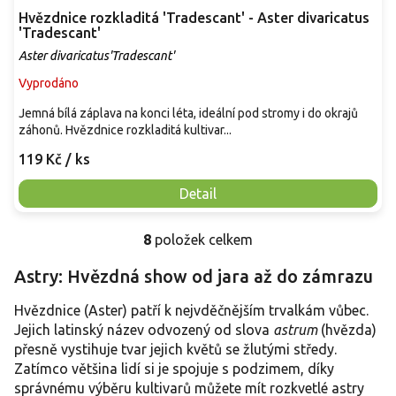
Hvězdnice rozkladitá 'Tradescant' - Aster divaricatus
'Tradescant'
Aster divaricatus'Tradescant'
Vyprodáno
Jemná bílá záplava na konci léta, ideální pod stromy i do okrajů
záhonů. Hvězdnice rozkladitá kultivar...
119 Kč
/ ks
Detail
8
položek celkem
O
v
Astry: Hvězdná show od jara až do zámrazu
l
á
Hvězdnice (Aster) patří k nejvděčnějším trvalkám vůbec.
d
a
Jejich latinský název odvozený od slova
astrum
(hvězda)
c
přesně vystihuje tvar jejich květů se žlutými středy.
í
Zatímco většina lidí si je spojuje s podzimem, díky
p
správnému výběru kultivarů můžete mít rozkvetlé astry