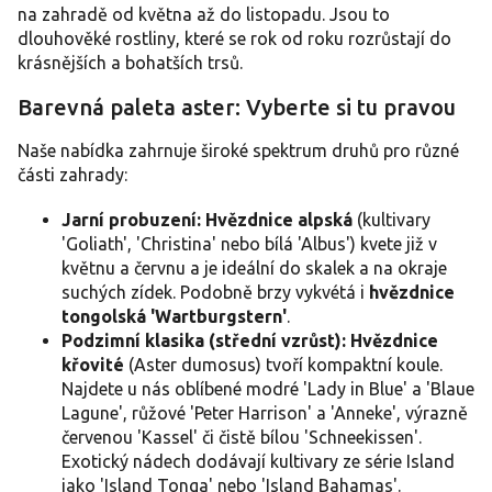
r
na zahradě od května až do listopadu. Jsou to
v
dlouhověké rostliny, které se rok od roku rozrůstají do
k
y
krásnějších a bohatších trsů.
v
ý
Barevná paleta aster: Vyberte si tu pravou
p
i
Naše nabídka zahrnuje široké spektrum druhů pro různé
s
části zahrady:
u
Jarní probuzení:
Hvězdnice alpská
(kultivary
'Goliath', 'Christina' nebo bílá 'Albus') kvete již v
květnu a červnu a je ideální do skalek a na okraje
suchých zídek. Podobně brzy vykvétá i
hvězdnice
tongolská 'Wartburgstern'
.
Podzimní klasika (střední vzrůst):
Hvězdnice
křovité
(Aster dumosus) tvoří kompaktní koule.
Najdete u nás oblíbené modré 'Lady in Blue' a 'Blaue
Lagune', růžové 'Peter Harrison' a 'Anneke', výrazně
červenou 'Kassel' či čistě bílou 'Schneekissen'.
Exotický nádech dodávají kultivary ze série Island
jako 'Island Tonga' nebo 'Island Bahamas'.