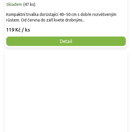
Skladem
(
47 ks
)
Kompaktní trvalka dorůstající 40–50 cm s dobře rozvětveným
růstem. Od června do září kvete drobnými...
119 Kč
/ ks
Detail