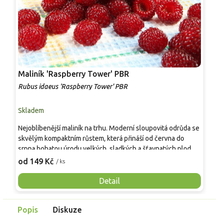
Maliník 'Raspberry Tower' PBR
P
'
Rubus idaeus 'Raspberry Tower' PBR
C
Skladem
S
Nejoblíbenější maliník na trhu. Moderní sloupovitá odrůda se
M
skvělým kompaktním růstem, která přináší od června do
A
srpna bohatou úrodu velkých, sladkých a šťavnatých plodů.
v
Pevné vzpřímené výhony tvoří elegantní habitus bez
j
od 149 Kč
o
/ ks
nutnosti opory, ideální pro nádoby, balkony i malé zahrady.
n
Mrazuvzdornost do −25 °C a spolehlivá vitalita z něj dělají
V
Detail
skvělou volbu pro každého pěstitele.
Popis
Diskuze