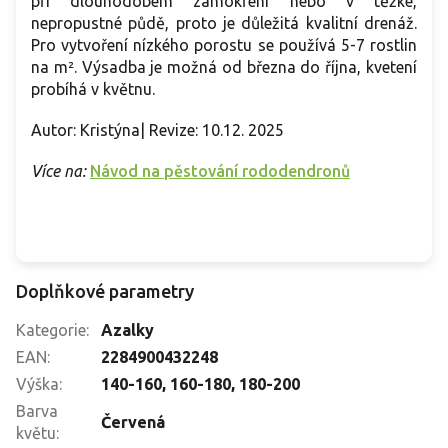
při dlouhodobém zamokření nebo v těžké,
nepropustné půdě, proto je důležitá kvalitní drenáž.
Pro vytvoření nízkého porostu se používá 5-7 rostlin
na m². Výsadba je možná od března do října, kvetení
probíhá v květnu.
Autor: Kristýna| Revize: 10.12. 2025
Více na:
Návod na pěstování rododendronů
Doplňkové parametry
Kategorie
:
Azalky
EAN
:
2284900432248
Výška
:
140-160
,
160-180
,
180-200
Barva
Červená
květu
: