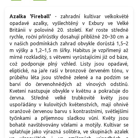
Azalka 'Fireball'
- zahradní kultivar velkokvěté
opadavé azalky, vyšlechtěný v Exbury ve Velké
Británii v polovině 20. století. Keř roste středně
rychle, roční přírůstky dosahují přibližně 20–30 cm a
v našich podmínkách zahrad obvykle dorůstá 1,5–2
m výšky a 1,2–1,5 m šířky. Habitus je vzpřímený až
mírně rozkladitý, s větvemi vyrůstajícími již od báze,
což podporuje plný vzhled. Listy jsou opadavé,
eliptické, na jaře raší v bronzově červeném tónu, v
průběhu léta jsou středně zelené a na podzim se
barví do červenohnědých až vínových odstínů.
Kvetení nastupuje obvykle v květnu a pokračuje do
června. Středně velké trubkovité květy jsou
uspořádány v kulovitých květenstvích, mají ohnivě
oranžově červenou barvu s kontrastními, světlejšími
tyčinkami a příjemnou sladkou vůní. Květy jsou
bohatě navštěvovány včelami a motýly. Kultivar se
uplatňuje jako výrazná solitéra, ve skupinách azalek