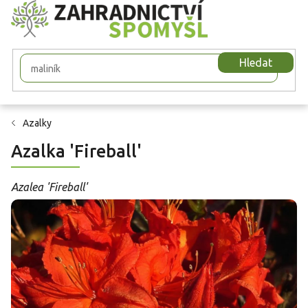
Přejít
na
obsah
Hledat
Azalky
Azalka 'Fireball'
Azalea 'Fireball'