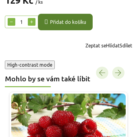
129 Kč
/ ks
Měrná
cena:
−
+
Přidat do košíku
Zeptat se
Hlídat
Sdílet
High-contrast mode
Mohlo by se vám také líbit