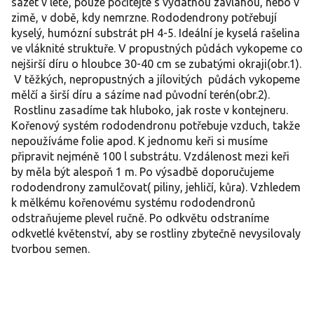
sázet v létě, pouze počítejte s vydatnou závlahou, nebo v
zimě, v době, kdy nemrzne. Rododendrony potřebují
kyselý, humózní substrát pH 4-5. Ideální je kyselá rašelina
ve vláknité struktuře. V propustných půdách vykopeme co
nejširší díru o hloubce 30-40 cm se zubatými okraji(obr.1).
V těžkých, nepropustných a jílovitých půdách vykopeme
mělčí a širší díru a sázíme nad původní terén(obr.2).
Rostlinu zasadíme tak hluboko, jak roste v kontejneru.
Kořenový systém rododendronu potřebuje vzduch, takže
nepoužíváme folie apod. K jednomu keři si musíme
připravit nejméně 100 l substrátu. Vzdálenost mezi keři
by měla být alespoň 1 m. Po výsadbě doporučujeme
rododendrony zamulčovat( piliny, jehličí, kůra). Vzhledem
k mělkému kořenovému systému rododendronů
odstraňujeme plevel ručně. Po odkvětu odstraníme
odkvetlé květenství, aby se rostliny zbytečně nevysilovaly
tvorbou semen.