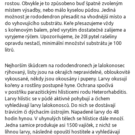
rostou. Obvykle je to způsobeno buď špatně zvoleným
místem výsadby, nebo málo kyselou půdou. Jediná
možnost je rododendron přesadit na vhodnější místo a
do vyhovujícího substrátu. Keře přesazujeme vždy
s kořenovým balem, před vyrytím dostatečně zalijeme a
vyryjeme rýčem. Upozorňujeme, že 20l pytel rašeliny
opravdu nestačí, minimální množství substrátu je 100
litrů.
Nejhorším škůdcem na rododendronech je lalokonosec
rýhovaný, listy jsou na okrajích nepravidelně, obloukovitě
vykousané, někdy jsou okousány i pupeny. Larvy okusují
kořeny a rostliny postupně hyne. Ochrana spočívá
v postřiku parazitickými hlísticemi rodu Heterorhabditis.
Larvy hlístic se v půdě aktivně pohybují a čichem
vyhledávají larvy lalokonosců. Do nich se dostávají
trávicím či dýchacím ústrojím. Napadené larvy do 48
hodin hynou. V uhynulých tělech se hlístice dále množí.
Jedna samice produkuje asi 1500 vajíček, z nichž se
líhnou larvy, následně opouští hostitele a vyhledávají