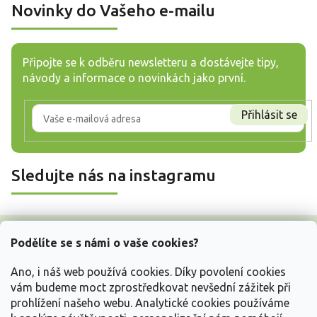
Novinky do Vašeho e-mailu
Připojte se k odběru newsletteru a dostávejte tipy,
návody a informace o novinkách jako první.
Přihlásit se
Sledujte nás na instagramu
Z
á
Podělíte se s námi o vaše cookies?
p
a
Ano, i náš web používá cookies. Díky povolení cookies
t
vám budeme moct zprostředkovat nevšední zážitek při
í
prohlížení našeho webu. Analytické cookies používáme