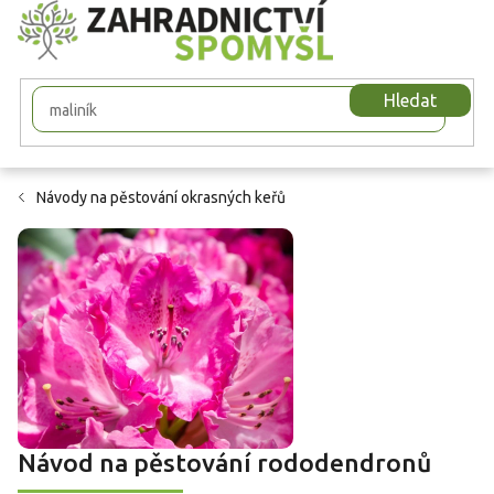
Přejít
na
obsah
Hledat
Návody na pěstování okrasných keřů
Návod na pěstování rododendronů