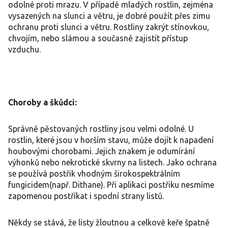
odolné proti mrazu. V případě mladých rostlin, zejména
vysazených na slunci a větru, je dobré použít přes zimu
ochranu proti slunci a větru. Rostliny zakrýt stínovkou,
chvojím, nebo slámou a současně zajistit přístup
vzduchu.
Choroby a škůdci:
Správně pěstovaných rostliny jsou velmi odolné. U
rostlin, které jsou v horším stavu, může dojít k napadení
houbovými chorobami. Jejich znakem je odumírání
výhonků nebo nekrotické skvrny na listech. Jako ochrana
se používá postřik vhodným širokospektrálním
fungicidem(např. Dithane). Při aplikaci postřiku nesmíme
zapomenou postříkat i spodní strany listů.
Někdy se stává, že listy žloutnou a celkově keře špatně