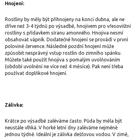
Hnojení:
Rostliny by měly být přihnojeny na konci dubna, ale ne
dříve než 3-4 týdnů po výsadbě, hnojivem pro vřesovištní
rostliny s přídavkem síranu amonného. Hnojiva nesmí
obsahovat vápník. Dodatečné hnojení se provádí v první
polovině července. Následné pozdní hnojení může
způsobit nesprávný vstup rostlin do zimního spánku.
Můžete také použít hnojiva s pomalým uvolňováním
(období uvolnění ne více než 4 měsíce). Pak není třeba
používat doplňkové hnojení.
Zálivka:
Krátce po výsadbě zaléváme často. Půda by měla být
neustále vlhká. V horké letní dny zaléváme nejméně
jednou týdně. Ideální je zálivka dešťovou vodou. V zimě,