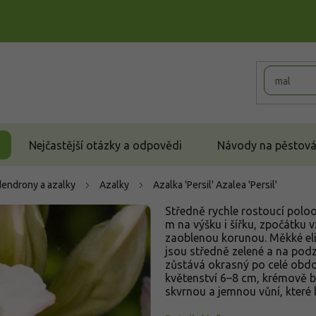
Nejčastější otázky a odpovědi
Návody na pěstován
endrony a azalky
Azalky
Azalka 'Persil'
Azalea 'Persil'
Středně rychle rostoucí polo
m na výšku i šířku, zpočátku 
zaoblenou korunou. Měkké eli
jsou středně zelené a na podz
zůstává okrasný po celé obdo
květenství 6–8 cm, krémově b
skvrnou a jemnou vůní, které 