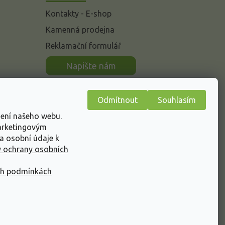
Kontakty - E-shop
Kamenná prodejna
Reklamační formulář
n
Napište nám
Odmítnout
Souhlasím
žení našeho webu.
marketingovým
a osobní údaje k
 ochrany osobních
ch podmínkách