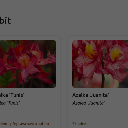
bit
lka 'Tunis'
Azalka 'Juanita'
ea 'Tunis'
Azalea 'Juanita'
dem - přeprava naším autem
Skladem