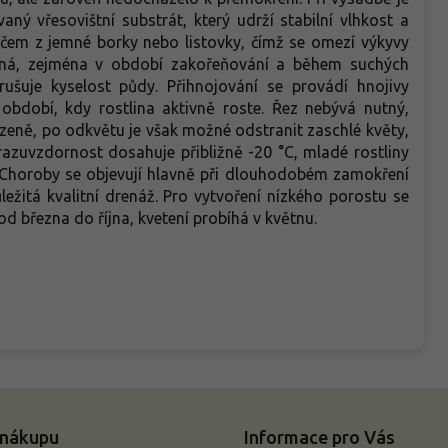
ný vřesovištní substrát, který udrží stabilní vlhkost a
lčem z jemné borky nebo listovky, čímž se omezí výkyvy
elná, zejména v období zakořeňování a během suchých
šuje kyselost půdy. Přihnojování se provádí hnojivy
období, kdy rostlina aktivně roste. Řez nebývá nutný,
ozeně, po odkvětu je však možné odstranit zaschlé květy,
razuvzdornost dosahuje přibližně -20 °C, mladé rostliny
m. Choroby se objevují hlavně při dlouhodobém zamokření
ežitá kvalitní drenáž. Pro vytvoření nízkého porostu se
d března do října, kvetení probíhá v květnu.
 nákupu
Informace pro Vás