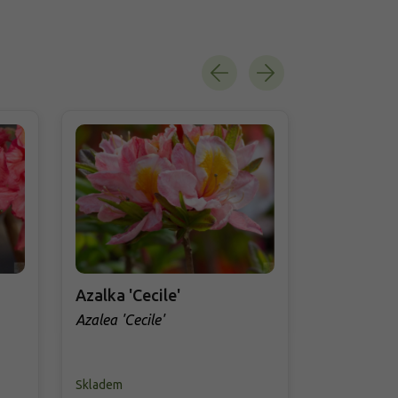
Azalka 'Cecile'
Azalka 'Sa
Azalea 'Cecile'
Azalea 'Sar
Skladem
Skladem