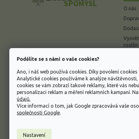
a
O nás
t
í
Doprav
Dodací
Vysvět
rostlin
Odstou
Podělíte se s námi o vaše cookies?
Rekla
Ano, i náš web používá cookies. Díky povolení cookie
Inform
Analytické cookies používáme k analýze návštěvnosti
údajů
cookies se vám zobrazí takové reklamy, které vás neb
Obcho
personalizaci reklam a měření reklamních kampaní. N
údajů.
Více informací o tom, jak Google zpracovává vaše oso
společnosti Google
.
Nastavení