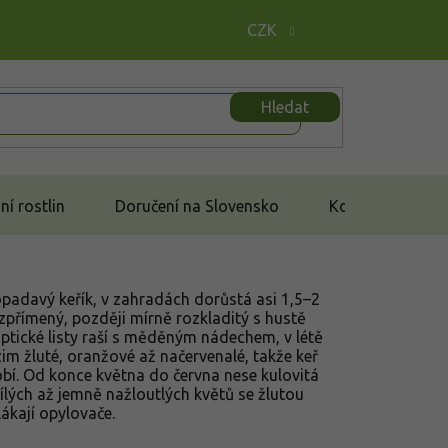
CZK
Hledat
í rostlin
Doručení na Slovensko
Kontakt
opadavý keřík, v zahradách dorůstá asi 1,5–2
vzpřímený, později mírně rozkladitý s hustě
ptické listy raší s měděným nádechem, v létě
im žluté, oranžové až načervenalé, takže keř
bí. Od konce května do června nese kulovitá
ílých až jemně nažloutlých květů se žlutou
lákají opylovače.