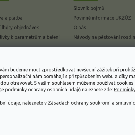
Slovník pojmů
a a platba
Povinné informace UKZÚZ
 lhůty objednávek
O nás
livky k parametrům a balení
Návody na pěstování rostli
pení od kupní smlouvy
mace
s vám budeme moct zprostředkovat nevšední zážitek při prohlí
ace o ochraně osobních
, personalizační nám pomáhají s přizpůsobením webu a díky 
udou otravovat.
S vaším souhlasem můžeme používat cookies 
dní podmínky
aše podmínky ochrany osobních údajů naleznete zde:
Podmínky
bní údaje, naleznete v
Zásadách ochrany soukromí a smluvní