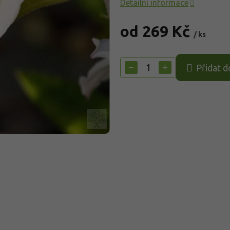
Detailní informace
od
269 Kč
/ ks
Měrná
cena:
−
+
Přidat d