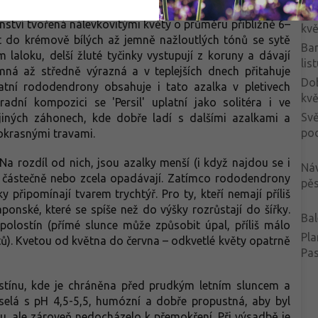
 keř zůstává výrazný i po odkvětu. Od konce května do
Ba
nství tvořená nálevkovitými květy o průměru přibližně 6–
kvě
t do krémově bílých až jemně nažloutlých tónů se sytě
Ba
laloku, delší žluté tyčinky vystupují z koruny a dávají
lis
mná až středně výrazná a v teplejších dnech přitahuje
Do
tatní rododendrony obsahuje i tato azalka v pletivech
kvě
radní kompozici se 'Persil' uplatní jako solitéra i ve
Svě
jiných záhonech, kde dobře ladí s dalšími azalkami a
po
 okrasnými travami.
a rozdíl od nich, jsou azalky menší (i když najdou se i
Ná
zim částečně nebo zcela opadávají. Zatímco rododendrony
pěs
 připomínají tvarem trychtýř. Pro ty, kteří nemají příliš
onské, které se spíše než do výšky rozrůstají do šířky.
Bal
 polostín (přímé slunce může způsobit úpal, příliš málo
Pla
tů). Kvetou od května do června – odkvetlé květy opatrně
Pa
ostínu, kde je chráněna před prudkým letním sluncem a
selá s pH 4,5-5,5, humózní a dobře propustná, aby byl
 ale zároveň nedocházelo k přemokření. Při výsadbě je