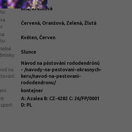
rva
Bílá
,
Krémová
tu
:
rva
Červená, Oranžová, Zelená, Žlutá
tu
:
ba
Květen
,
Červen
tu
:
telné
Slunce
dmínky
:
Návod na pěstování rododendrónů
vod na
- /navody-na-pestovani-okrasnych-
tování
:
keru/navod-na-pestovani-
rododendronu/
ení
:
kontejner
nt
A: Azalea B: CZ-4282 C: 26/FP/0001
ssport
:
D: PL