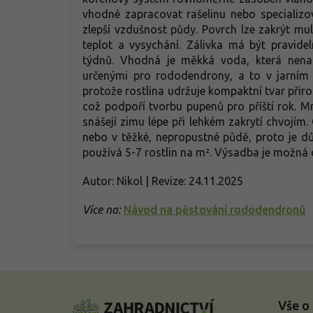
vhodné zapracovat rašelinu nebo specializova
zlepší vzdušnost půdy. Povrch lze zakrýt mu
teplot a vysychání. Zálivka má být pravid
týdnů. Vhodná je měkká voda, která nenaru
určenými pro rododendrony, a to v jarním 
protože rostlina udržuje kompaktní tvar přir
což podpoří tvorbu pupenů pro příští rok. M
snášejí zimu lépe při lehkém zakrytí chvojí
nebo v těžké, nepropustné půdě, proto je důl
používá 5-7 rostlin na m². Výsadba je možná o
Autor: Nikol | Revize: 24.11.2025
Více na:
Návod na pěstování rododendronů
Z
á
Vše o
p