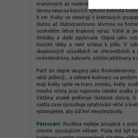
oranžových až načervenalých odstínů, takže
června nese na koncích výhonů kulovitá květe
8 cm. Květy se otevírají z krémových poupa
žlutou až žlutooranžovou skvrnou na horním 
soukvětím lehce krajkový výraz. Vůně je je
čmeláky a další opylovače. Stejně jako os
toxické látky a není určena k jídlu. V zah
skupinových výsadbách ve vřesovištních a 
rododendrony, kalinami, nižšími jehličnany a
Patří do stejné skupiny jako Rododendrony. N
větší jedinci) , a některé kultivary na pod
mají květy spíše ve tvaru zvonku, květy azalky
mnoho místa jsou naprosto ideální azalky jap
Většina azalek preferuje částečné slunce, či
světla zase způsobuje vytahování větví a kvě
vylamujeme, aby dál keř nevyčerpávaly.
Pěstování:
Rostlina nejlépe prospívá v pol
zimním vysušujícím větrem. Půda má být ky
kořenový systém rovnoměrně zásoben vláhou,