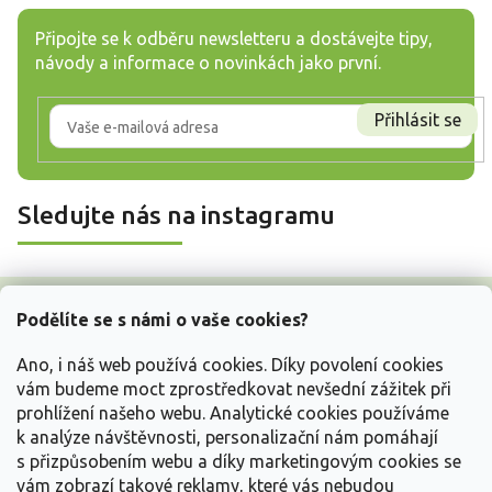
Připojte se k odběru newsletteru a dostávejte tipy,
návody a informace o novinkách jako první.
Přihlásit se
Sledujte nás na instagramu
Z
á
Podělíte se s námi o vaše cookies?
p
a
Ano, i náš web používá cookies. Díky povolení cookies
t
vám budeme moct zprostředkovat nevšední zážitek při
í
prohlížení našeho webu. Analytické cookies používáme
Vše o nákupu
k analýze návštěvnosti, personalizační nám pomáhají
s přizpůsobením webu a díky marketingovým cookies se
vám zobrazí takové reklamy, které vás nebudou
Informace pro Vás