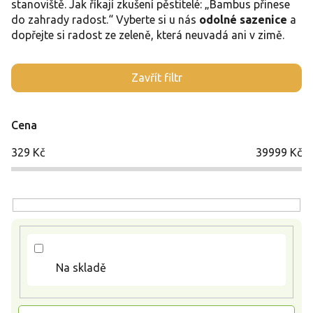
stanoviště. Jak říkají zkušení pěstitelé: „Bambus přinese
do zahrady radost.“ Vyberte si u nás
odolné sazenice
a
dopřejte si radost ze zeleně, která neuvadá ani v zimě.
V
Zavřít filtr
ý
p
i
Cena
s
p
329
Kč
39999
Kč
r
o
d
u
k
t
ů
Na skladě