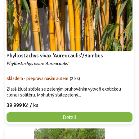
Phyllostachys vivax 'Aureocaulis'/Bambus
Phyllostachys vivax 'Aureocaulis'
Skladem - přeprava naším autem
(
2 ks
)
Zlatě žlutá stébla se zeleným pruhováním vytvoří exotickou
clonu i solitéru. Mohutný stálezelený...
39 999 Kč
/ ks
Detail