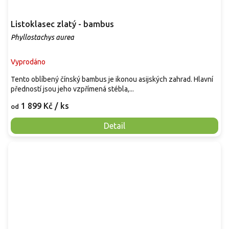
Listoklasec zlatý - bambus
Phyllostachys aurea
Vyprodáno
Tento oblíbený čínský bambus je ikonou asijských zahrad. Hlavní
předností jsou jeho vzpřímená stébla,...
1 899 Kč
/ ks
od
Detail