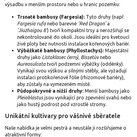
výsadbu v menším prostoru nebo u hranic pozemku:
Trsnaté bambusy (Fargesia):
Tyto druhy (např.
Fargesia rufa
nebo barevné
'Red Dragon'
a
'Jiuzhaigou 8'
) tvoří kompaktní trsy a nerozšiřují se
nekontrolovaně do okolí. Jsou ideální pro kvetoucí
živé ploty bez nutnosti instalace kořenových bariér.
Výběžkaté bambusy (Phyllostachys):
Majestátní
druhy jako
Listoklasec černý
,
Bissetův
nebo
Aureosulcata
tvoří podzemní výběžky (oddénky).
Vynikají svou výškou a silnými stébly, ale vyžadují
instalaci protikořenové fólie (rhizomové bariéry),
aby zůstaly na vymezeném místě.
Půdopokryvné a nižší druhy:
Menší bambusy jako
Pleioblastus
jsou vynikající pro zpevnění svahů nebo
jako hustý podrost pod vzrostlé stromy.
Unikátní kultivary pro vášnivé sběratele
Naše nabídka je velmi pestrá a neustále ji rozšiřujeme o
atraktivní formy: