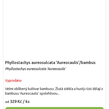
Phyllostachys aureosulcata 'Aureocaulis'/bambus
Phyllostachys aureosulcata 'Aureocaulis'
Vyprodáno
Velmi oblíbený kultivar bambusu. Žlutá stébla a hustý růst dělají z
bambusu 'Aureocaulis' spolehlivou...
329 Kč
/ ks
od