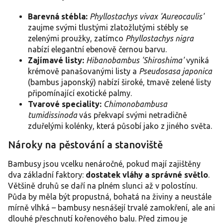
Barevná stébla:
Phyllostachys vivax 'Aureocaulis'
zaujme svými tlustými zlatožlutými stébly se
zelenými proužky, zatímco
Phyllostachys nigra
nabízí elegantní ebenově černou barvu.
Zajímavé listy:
Hibanobambus 'Shiroshima'
vyniká
krémově panašovanými listy a
Pseudosasa japonica
(bambus japonský) nabízí široké, tmavě zelené listy
připomínající exotické palmy.
Tvarové speciality:
Chimonobambusa
tumidissinoda
vás překvapí svými netradičně
zduřelými kolénky, která působí jako z jiného světa.
Nároky na pěstování a stanoviště
Bambusy jsou vcelku nenáročné, pokud mají zajištěny
dva základní faktory:
dostatek vláhy a správné světlo
.
Většině druhů se daří na plném slunci až v polostínu.
Půda by měla být propustná, bohatá na živiny a neustále
mírně vlhká – bambusy nesnášejí trvalé zamokření, ale ani
dlouhé přeschnutí kořenového balu. Před zimou je