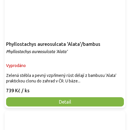
Phyllostachys aureosulcata 'Alata'/bambus
Phyllostachys aureosulcata 'Alata'
Vyprodáno
Zelená stébla a pevný vzpřímený růst dělají z bambusu 'Alata'
praktickou clonu do zahrad v ČR. U báze...
739 Kč
/ ks
Detail