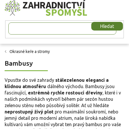
Přejít
na
obsah
Hledat
Okrasné keře a stromy
Bambusy
Vpusťte do své zahrady
stálezelenou eleganci a
klidnou atmosféru
dálného východu. Bambusy jsou
fascinující,
extrémně rychle rostoucí dřeviny
, které i v
našich podmínkách vytvoří během pár sezón hustou
zelenou stěnu nebo působivý solitér. Ať už hledáte
neprostupný živý plot
pro maximální soukromí, nebo
jemný detail pro moderní atrium, naše široká nabídka
kultivarů vám umožní vybrat ten pravý bambus pro vaše