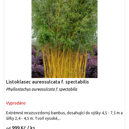
Listoklasec aureosulcata f. spectabilis
Phyllostachys aureosulcata f. spectabilis
Vyprodáno
Extrémně mrazuvzdorný bambus, dosahující do výšky 4,5 - 7,5 m a
šířky 2,4 - 4,5 m. Tvoří vysoké,...
999 Kč
/ ks
od