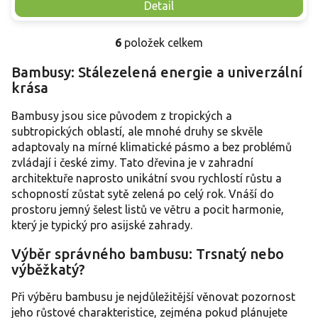
Detail
6
položek celkem
O
v
Bambusy: Stálezelená energie a univerzální
l
krása
á
d
a
Bambusy jsou sice původem z tropických a
c
subtropických oblastí, ale mnohé druhy se skvěle
í
adaptovaly na mírné klimatické pásmo a bez problémů
p
zvládají i české zimy. Tato dřevina je v zahradní
r
architektuře naprosto unikátní svou rychlostí růstu a
v
schopností zůstat sytě zelená po celý rok. Vnáší do
k
y
prostoru jemný šelest listů ve větru a pocit harmonie,
v
který je typický pro asijské zahrady.
ý
p
Výběr správného bambusu: Trsnatý nebo
i
výběžkatý?
s
u
Při výběru bambusu je nejdůležitější věnovat pozornost
jeho růstové charakteristice, zejména pokud plánujete