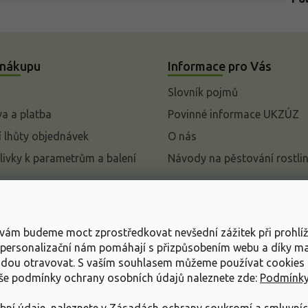
 nákupu
Informace pro Vás
Slovník pojmů
a a platba
Povinné informace UKZÚZ
 lhůty objednávek
O nás
livky k parametrům a balení
Návody na pěstování rostli
pení od kupní smlouvy
mace
s vám budeme moct zprostředkovat nevšední zážitek při prohlí
ace o ochraně osobních
, personalizační nám pomáhají s přizpůsobením webu a díky 
udou otravovat.
S vaším souhlasem můžeme používat cookies 
dní podmínky
aše podmínky ochrany osobních údajů naleznete zde:
Podmínky