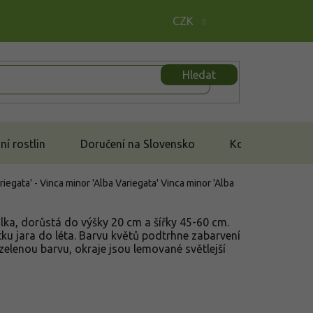
CZK
Hledat
í rostlin
Doručení na Slovensko
Kontakt
riegata' - Vinca minor 'Alba Variegata'
Vinca minor 'Alba
lka, dorůstá do výšky 20 cm a šířky 45-60 cm.
átku jara do léta. Barvu květů podtrhne zabarvení
í zelenou barvu, okraje jsou lemované světlejší