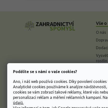
Z
á
Vše o
p
a
O nás
t
í
Doprav
Dodací
Vysvět
rostlin
Odstou
Podělíte se s námi o vaše cookies?
Rekla
Ano, i náš web používá cookies. Díky povolení cookie
Inform
Analytické cookies používáme k analýze návštěvnosti
údajů
cookies se vám zobrazí takové reklamy, které vás neb
Obcho
personalizaci reklam a měření reklamních kampaní. N
údajů.