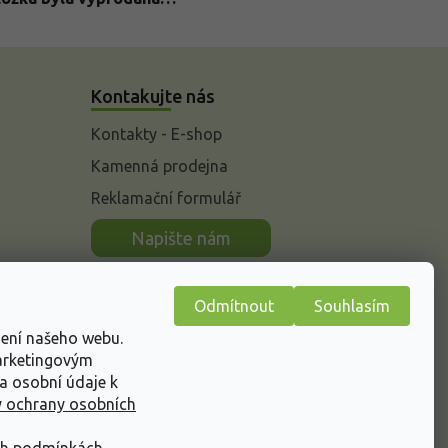
Kontakujte nás
Kontakty - E-shop
Kamenná prodejna
Reklamační formulář
n
Napište nám
Odmítnout
Souhlasím
žení našeho webu.
marketingovým
a osobní údaje k
 ochrany osobních