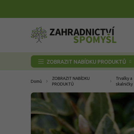
Přejít
na
obsah
ZOBRAZIT NABÍDKU PRODUKTŮ
ZOBRAZIT NABÍDKU
Trvalky a
Domů
PRODUKTŮ
skalničky