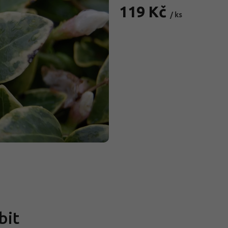
119 Kč
/ ks
Měrná
cena:
bit