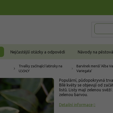
Nejčastější otázky a odpovědi
Návody na pěstován
Trvalky začínající latinsky na
Barvínek menší 'Alba Va
U,V,W,Y
Variegata'
Populární, půdopokryvná trva
Bílé květy se objevují od zač
listů. Listy mají zelenou svěž
zelenou barvou.
Detailní informace