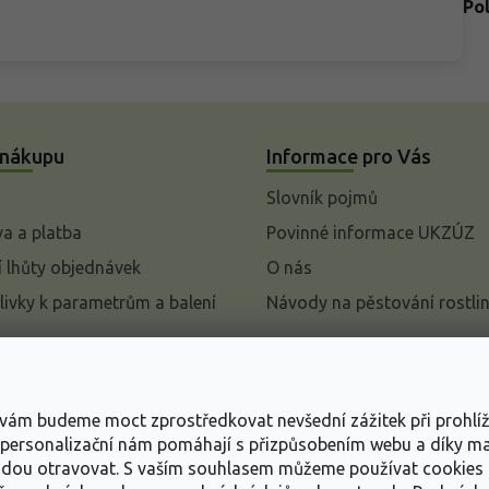
Po
 nákupu
Informace pro Vás
Slovník pojmů
a a platba
Povinné informace UKZÚZ
 lhůty objednávek
O nás
livky k parametrům a balení
Návody na pěstování rostli
pení od kupní smlouvy
mace
s vám budeme moct zprostředkovat nevšední zážitek při prohlí
ace o ochraně osobních
, personalizační nám pomáhají s přizpůsobením webu a díky 
udou otravovat.
S vaším souhlasem můžeme používat cookies 