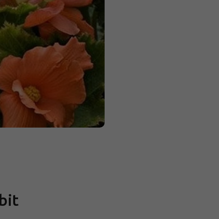
Měrná
cena:
bit