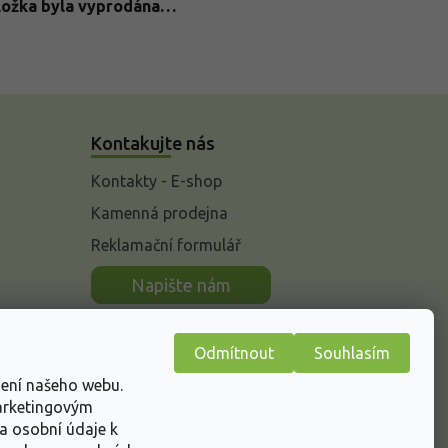
ložka byla vyprodána…
Kontakujte nás
Kontakty - E-shop
Kamenná prodejna
Reklamační formulář
n
Napište nám
Odmítnout
Souhlasím
žení našeho webu.
marketingovým
a osobní údaje k