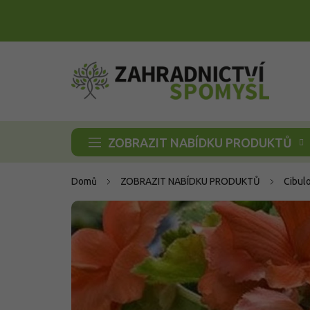
Přejít
na
obsah
ZOBRAZIT NABÍDKU PRODUKTŮ
Domů
ZOBRAZIT NABÍDKU PRODUKTŮ
Cibul