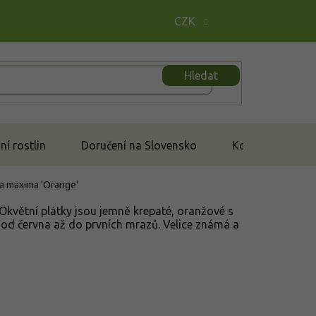
CZK
Hledat
í rostlin
Doručení na Slovensko
Kontakt
ra maxima 'Orange'
Okvětní plátky jsou jemně krepaté, oranžové s
 od
června až do prvních mrazů. Velice známá a