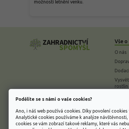
možností letnění venku.
Z
á
Vše o
p
a
O nás
t
í
Doprav
Dodací
Vysvět
rostlin
Odstou
Podělíte se s námi o vaše cookies?
Rekla
Ano, i náš web používá cookies. Díky povolení cookie
Inform
Analytické cookies používáme k analýze návštěvnosti
údajů
cookies se vám zobrazí takové reklamy, které vás neb