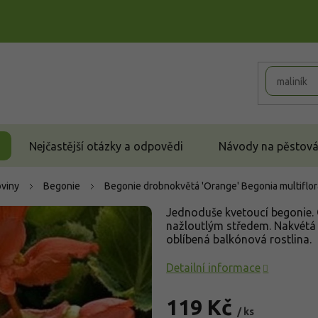
Nejčastější otázky a odpovědi
Návody na pěstován
oviny
Begonie
Begonie drobnokvětá 'Orange'
Begonia multiflo
Jednoduše kvetoucí begonie. 
nažloutlým středem. Nakvétá
oblíbená balkónová rostlina.
Detailní informace
119 Kč
/ ks