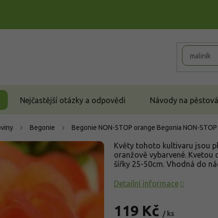
Nejčastější otázky a odpovědi
Návody na pěstován
oviny
Begonie
Begonie NON-STOP orange
Begonia NON-STOP
Květy tohoto kultivaru jsou p
oranžově vybarvené. Kvetou o
šířky 25-50cm. Vhodná do nád
Detailní informace
119 Kč
/ ks