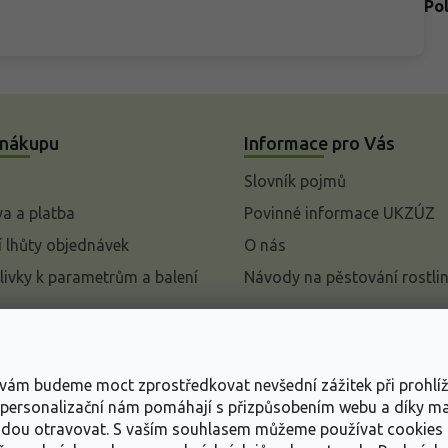
Po
 nákupu
Informace pro Vás
Slovník pojmů
a a platba
Povinné informace UKZÚZ
 lhůty objednávek
O nás
livky k parametrům a balení
Návody na pěstování rostli
pení od kupní smlouvy
mace
s vám budeme moct zprostředkovat nevšední zážitek při prohlí
ace o ochraně osobních
, personalizační nám pomáhají s přizpůsobením webu a díky 
udou otravovat.
S vaším souhlasem můžeme používat cookies 