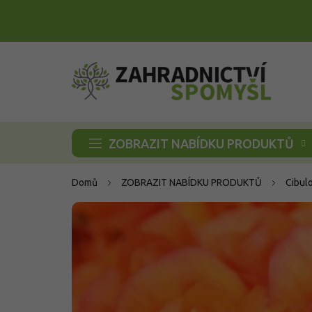
Přejít
na
obsah
ZOBRAZIT NABÍDKU PRODUKTŮ
Domů
ZOBRAZIT NABÍDKU PRODUKTŮ
Cibul