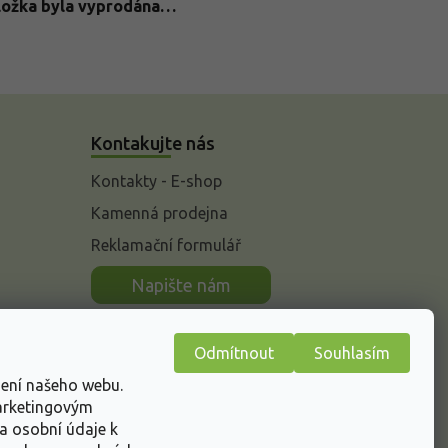
ložka byla vyprodána…
Kontakujte nás
Kontakty - E-shop
Kamenná prodejna
Reklamační formulář
n
Napište nám
Odmítnout
Souhlasím
žení našeho webu.
marketingovým
a osobní údaje k