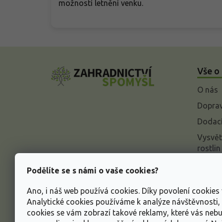
možností letnění venku.
Z
á
Vše o
p
a
O nás
t
í
Doprav
Dodací
Vysvět
rostlin
Odstou
Podělíte se s námi o vaše cookies?
Rekla
Ano, i náš web používá cookies. Díky povolení cookie
Inform
Analytické cookies používáme k analýze návštěvnosti
údajů
cookies se vám zobrazí takové reklamy, které vás neb