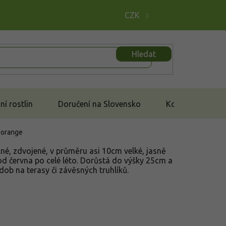
CZK
Hledat
í rostlin
Doručení na Slovensko
Kontakt
 orange
lné, zdvojené, v průměru asi 10cm velké, jasně
d června po celé léto. Dorůstá do výšky 25cm a
ob na terasy či závěsných truhlíků.