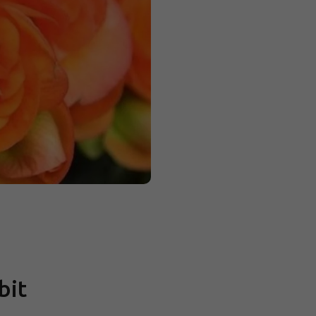
Měrná
cena:
bit