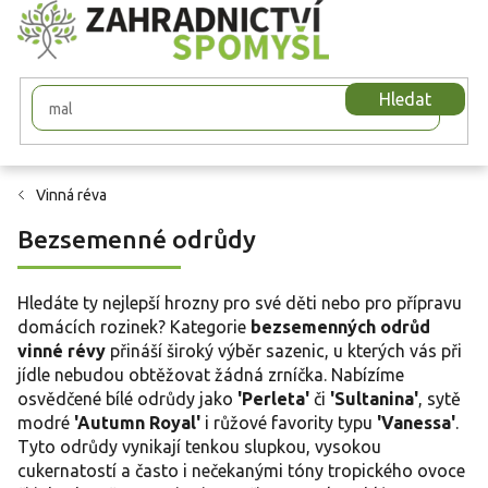
Přejít
na
obsah
Hledat
Vinná réva
Bezsemenné odrůdy
Hledáte ty nejlepší hrozny pro své děti nebo pro přípravu
domácích rozinek? Kategorie
bezsemenných odrůd
vinné révy
přináší široký výběr sazenic, u kterých vás při
jídle nebudou obtěžovat žádná zrníčka. Nabízíme
osvědčené bílé odrůdy jako
'Perleta'
či
'Sultanina'
, sytě
modré
'Autumn Royal'
i růžové favority typu
'Vanessa'
.
Tyto odrůdy vynikají tenkou slupkou, vysokou
cukernatostí a často i nečekanými tóny tropického ovoce