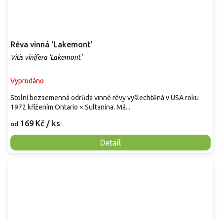
Réva vinná 'Lakemont'
Vitis vinifera 'Lakemont'
Vyprodáno
Stolní bezsemenná odrůda vinné révy vyšlechtěná v USA roku
1972 křížením Ontario × Sultanina. Má...
169 Kč
/ ks
od
Detail