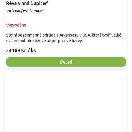
Réva vinná 'Jupiter'
Vitis vinifera 'Jupiter'
Vyprodáno
Stolní bezsemenná odrůda z Arkansasu v USA, která tvoří velké
oválné bobule růžové až purpurové barvy...
189 Kč
/ ks
od
Detail