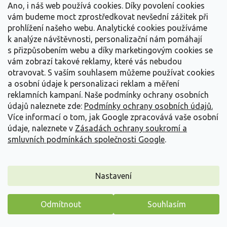
Ano, i náš web používá cookies. Díky povolení cookies
vám budeme moct zprostředkovat nevšední zážitek při
prohlížení našeho webu. Analytické cookies používáme
k analýze návštěvnosti, personalizační nám pomáhají
s přizpůsobením webu a díky marketingovým cookies se
vám zobrazí takové reklamy, které vás nebudou
otravovat.
S vaším souhlasem můžeme používat cookies
a osobní údaje k personalizaci reklam a měření
reklamních kampaní. Naše podmínky ochrany osobních
údajů naleznete zde:
Podmínky ochrany osobních údajů.
Více informací o tom, jak Google zpracovává vaše osobní
údaje, naleznete v
Zásadách ochrany soukromí a
smluvních podmínkách společnosti Google
.
Réva vinná 'Marquis'
Vitis vinifera 'Marquis'
Nastavení
Vyprodáno
Odmítnout
Souhlasím
Stolní bezsemenná odrůda z New Yorku (USA), kříženec Athens ×
Emerald Seedless. Hrozny jsou velké,...
Máme pro vás malý dárek