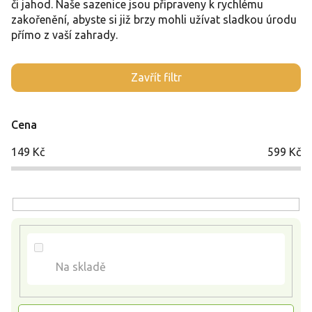
či jahod. Naše sazenice jsou připraveny k rychlému
zakořenění, abyste si již brzy mohli užívat sladkou úrodu
přímo z vaší zahrady.
V
Zavřít filtr
ý
p
i
Cena
s
p
149
Kč
599
Kč
r
o
d
u
k
t
ů
Na skladě