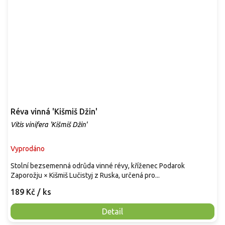
Réva vinná 'Kišmiš Džin'
Vitis vinifera 'Kišmiš Džin'
Vyprodáno
Stolní bezsemenná odrůda vinné révy, kříženec Podarok
Zaporožju × Kišmiš Lučistyj z Ruska, určená pro...
189 Kč
/ ks
Detail