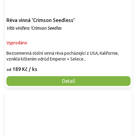
Réva vinná 'Crimson Seedless'
Vitis vinifera 'Crimson Seedles
Vyprodáno
Bezsemenná stolní vinná réva pocházející z USA, Kalifornie,
vzniklá křížením odrůd Emperor × Selece...
189 Kč
/ ks
od
Detail