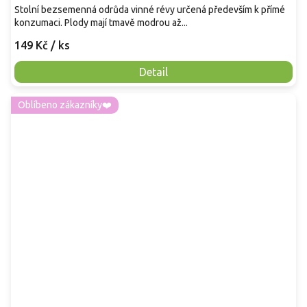
Stolní bezsemenná odrůda vinné révy určená především k přímé
konzumaci. Plody mají tmavě modrou až...
149 Kč
/ ks
Detail
Oblíbeno zákazníky❤️