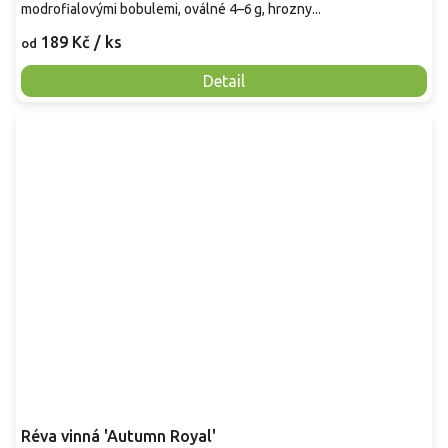
modrofialovými bobulemi, oválné 4–6 g, hrozny...
189 Kč
/ ks
od
Detail
Réva vinná 'Autumn Royal'