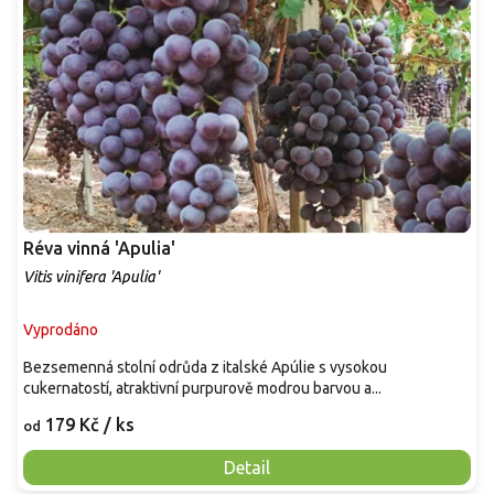
Réva vinná 'Apulia'
Vitis vinifera 'Apulia'
Vyprodáno
Bezsemenná stolní odrůda z italské Apúlie s vysokou
cukernatostí, atraktivní purpurově modrou barvou a...
179 Kč
/ ks
od
Detail