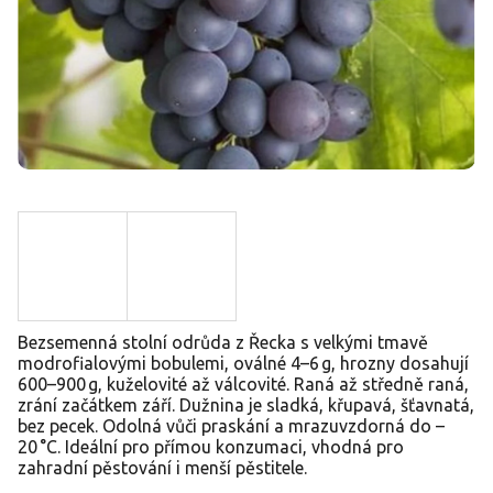
Bezsemenná stolní odrůda z Řecka s velkými tmavě
modrofialovými bobulemi, oválné 4–6 g, hrozny dosahují
600–900 g, kuželovité až válcovité. Raná až středně raná,
zrání začátkem září. Dužnina je sladká, křupavá, šťavnatá,
bez pecek. Odolná vůči praskání a mrazuvzdorná do –
20 °C. Ideální pro přímou konzumaci, vhodná pro
zahradní pěstování i menší pěstitele.