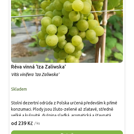
Réva vinná 'Iza Zaliwska'
R
Vitis vinifera 'Iza Zaliwska'
V
Skladem
S
Stolní dezertní odrůda z Polska určená především k přímé
S
konzumaci. Plody jsou žluto-zelené až zlatavé, středně
v
velké a kulovité, dužnina sladká, aromatická a šťavnatá.
m
Dozrává velmi raně, sklizeň možná koncem srpna či
d
od 239 Kč
o
/ ks
začátkem září. Odrůda je vysoce odolná vůči mrazu a
k