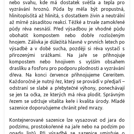
nebo svahu, kde má dostatek světla a tepla pro
vyzrávání hroznů. Půda by měla být propustná,
hlinitopísčitá až hlinitá, s dostatkem živin a neutrální
až mírně zásaditou reakcí. Těžké a trvale zamokřené
půdy réva nesnáší. Před výsadbou je vhodné půdu
obohatit kompostem nebo dobře rozloženým
hnojem. Zálivka je důležitá hlavně v prvních letech po
výsadbě a v době sucha, později si réva vystačí s
přirozenými srážkami. Na jaře se přihnojuje
kompostem nebo hnojivem s vyšším obsahem
draslíku a fosforu pro podporu plodnosti a vyzrávání
dřeva. Na konci července přihnojujeme Cereritem.
Každoročně je nutný řez, který se provádí v předjaří –
odstraní se slabé a přebytečné výhony, ponechávají
se jen ta očka, ze kterých má réva plodit. Správným
řezem se udržuje vitalita keře i kvalita úrody. Mladé
sazenice doporučujeme chránit před mrazy.
Kontejnerované sazenice lze vysazovat od jara do
podzimu, prostokořenné na jaře nebo na podzim po
opadu listů. Při výsadbě se sazenice umisťuje o