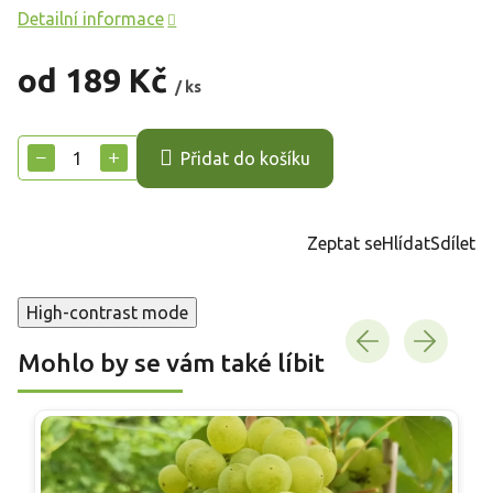
Detailní informace
od
189 Kč
/ ks
Měrná
cena:
−
+
Přidat do košíku
Zeptat se
Hlídat
Sdílet
High-contrast mode
Mohlo by se vám také líbit