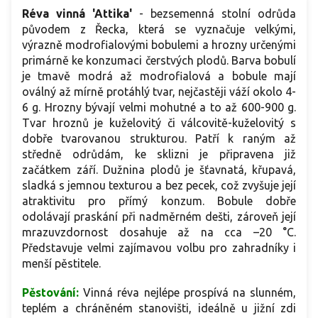
Réva vinná 'Attika'
- bezsemenná stolní odrůda
původem z Řecka, která se vyznačuje velkými,
výrazně modrofialovými bobulemi a hrozny určenými
primárně ke konzumaci čerstvých plodů. Barva bobulí
je tmavě modrá až modrofialová a bobule mají
oválný až mírně protáhlý tvar, nejčastěji váží okolo 4-
6 g. Hrozny bývají velmi mohutné a to až 600-900 g.
Tvar hroznů je kuželovitý či válcovitě-kuželovitý s
dobře tvarovanou strukturou. Patří k raným až
středně odrůdám, ke sklizni je připravena již
začátkem září. Dužnina plodů je šťavnatá, křupavá,
sladká s jemnou texturou a bez pecek, což zvyšuje její
atraktivitu pro přímý konzum. Bobule dobře
odolávají praskání při nadměrném dešti, zároveň její
mrazuvzdornost dosahuje až na cca –20 °C.
Představuje velmi zajímavou volbu pro zahradníky i
menší pěstitele.
Pěstování:
Vinná réva nejlépe prospívá na slunném,
teplém a chráněném stanovišti, ideálně u jižní zdi