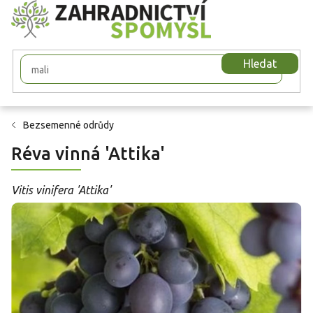
Přejít
na
obsah
Hledat
Bezsemenné odrůdy
Réva vinná 'Attika'
Vitis vinifera 'Attika'