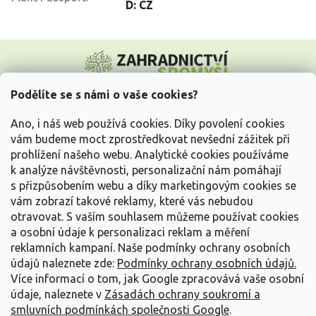
D: CZ
Z
á
p
a
Podělíte se s námi o vaše cookies?
t
Vše o nákupu
í
Ano, i náš web používá cookies. Díky povolení cookies
vám budeme moct zprostředkovat nevšední zážitek při
prohlížení našeho webu. Analytické cookies používáme
Informace pro Vás
k analýze návštěvnosti, personalizační nám pomáhají
s přizpůsobením webu a díky marketingovým cookies se
Kontakujte nás
vám zobrazí takové reklamy, které vás nebudou
otravovat.
S vaším souhlasem můžeme používat cookies
a osobní údaje k personalizaci reklam a měření
reklamních kampaní. Naše podmínky ochrany osobních
údajů naleznete zde:
Podmínky ochrany osobních údajů.
Více informací o tom, jak Google zpracovává vaše osobní
údaje, naleznete v
Zásadách ochrany soukromí a
smluvních podmínkách společnosti Google
.