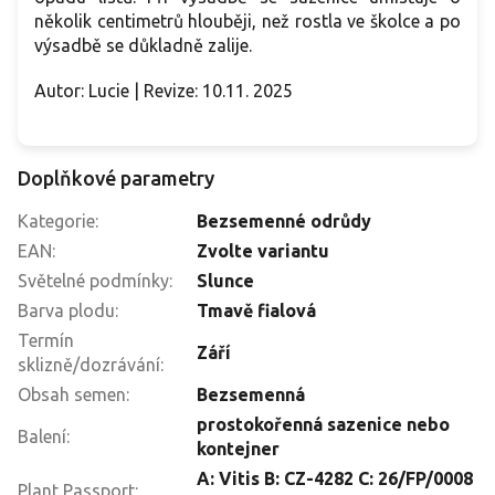
několik centimetrů hlouběji, než rostla ve školce a po
výsadbě se důkladně zalije.
Autor: Lucie | Revize: 10.11. 2025
Doplňkové parametry
Kategorie
:
Bezsemenné odrůdy
EAN
:
Zvolte variantu
Světelné podmínky
:
Slunce
Barva plodu
:
Tmavě fialová
Termín
Září
sklizně/dozrávání
:
Obsah semen
:
Bezsemenná
prostokořenná sazenice nebo
Balení
:
kontejner
A: Vitis B: CZ-4282 C: 26/FP/0008
Plant Passport
: