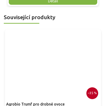
běžným chorobám, vhodná pro zahradní pěstování, domácí
m
Detail
využití a dekorativní popínavé vedení.
a
Související produkty
–35 %
Agrobio Trumf pro drobné ovoce