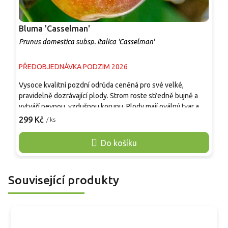
Bluma 'Casselman'
Š
Prunus domestica subsp. italica 'Casselman'
P
PŘEDOBJEDNÁVKA PODZIM 2026
P
Vysoce kvalitní pozdní odrůda ceněná pro své velké,
Z
pravidelně dozrávající plody. Strom roste středně bujně a
p
vytváří pevnou, vzdušnou korunu. Plody mají oválný tvar a
o
tmavě fialovou slupku. Dužnina je pevná, šťavnatá a sladká s
299 Kč
/ ks
t
o
jemným aromatickým nádechem, ideální pro přímou
o
konzumaci. Obsahuje vlákninu, vitamíny skupiny B a draslík,
Do košíku
D
které podporují trávení. 'Casselman' vynikne jako solitér i v
'
sadu. Pro maximální výnosy se doporučuje výsadba s jinou
z
slivoní kvetoucí ve stejném období.
Související produkty