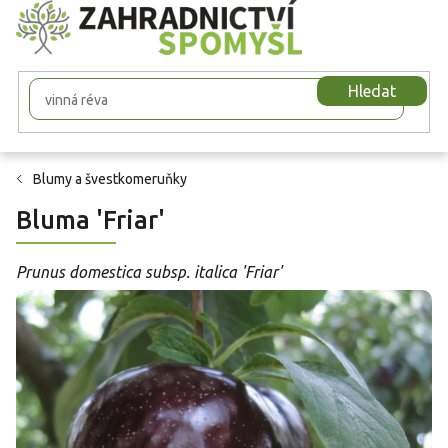
Přejít
na
obsah
Hledat
Blumy a švestkomeruňky
Bluma 'Friar'
Prunus domestica subsp. italica 'Friar'