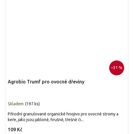
–31 %
Agrobio Trumf pro ovocné dřeviny
Skladem
(
197 ks
)
Přírodní granulované organické hnojivo pro ovocné stromy a
keře, jako jsou jabloně, hrušně, třešně či...
109 Kč