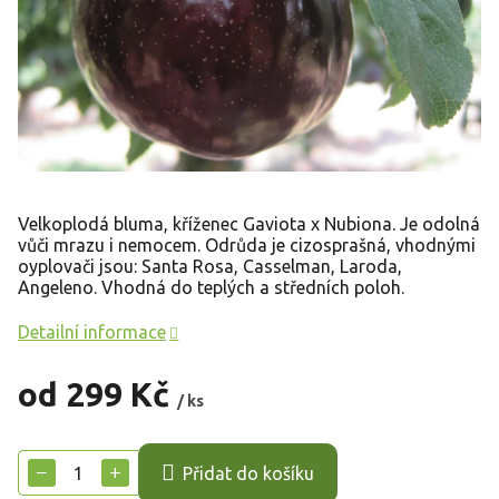
Velkoplodá bluma, kříženec Gaviota x Nubiona. Je odolná
vůči mrazu i nemocem. Odrůda je cizosprašná, vhodnými
oyplovači jsou: Santa Rosa, Casselman, Laroda,
Angeleno. Vhodná do teplých a středních poloh.
Detailní informace
od
299 Kč
/ ks
Měrná
cena:
−
+
Přidat do košíku