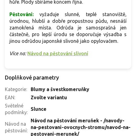
hůře. Plody sbíráme koncem října.
Pěstování:
vyžaduje slunné, teplé stanoviště,
úrodnou, hlubší a dobře propustnou půdu, nesnáší
zamokřená místa. Odrůda je samosprašná jen
částečně, pro lepší úrodu se doporučuje výsadba s
jinou odrůdou japonské slivoně jako opylovačem.
Více na:
Návod na pěstování slivoní
Doplňkové parametry
Kategorie
:
Blumy a švestkomeruňky
EAN
:
Zvolte variantu
Světelné
Slunce
podmínky
:
Návod na pěstování meruňek - /navody-
Návod na
na-pestovani-ovocnych-stromu/navod-na-
pěstování
:
pestovani-merunek/