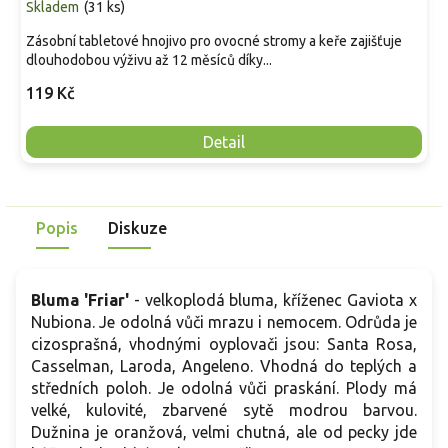
Skladem
(
31 ks
)
Zásobní tabletové hnojivo pro ovocné stromy a keře zajišťuje
dlouhodobou výživu až 12 měsíců díky...
119 Kč
Detail
Popis
Diskuze
Bluma 'Friar'
- velkoplodá bluma, kříženec Gaviota x
Nubiona. Je odolná vůči mrazu i nemocem. Odrůda je
cizosprašná, vhodnými oyplovači jsou: Santa Rosa,
Casselman, Laroda, Angeleno. Vhodná do teplých a
středních poloh. Je odolná vůči praskání. Plody má
velké, kulovité, zbarvené sytě modrou barvou.
Dužnina je oranžová, velmi chutná, ale od pecky jde