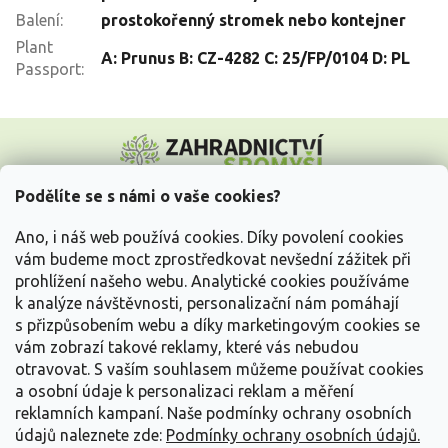
Balení
:
prostokořenný stromek nebo kontejner
Plant
A: Prunus B: CZ-4282 C: 25/FP/0104 D: PL
Passport
:
Z
á
p
a
Podělíte se s námi o vaše cookies?
t
Vše o nákupu
í
Ano, i náš web používá cookies. Díky povolení cookies
vám budeme moct zprostředkovat nevšední zážitek při
prohlížení našeho webu. Analytické cookies používáme
Informace pro Vás
k analýze návštěvnosti, personalizační nám pomáhají
s přizpůsobením webu a díky marketingovým cookies se
Kontakujte nás
vám zobrazí takové reklamy, které vás nebudou
otravovat.
S vaším souhlasem můžeme používat cookies
a osobní údaje k personalizaci reklam a měření
reklamních kampaní. Naše podmínky ochrany osobních
údajů naleznete zde:
Podmínky ochrany osobních údajů.