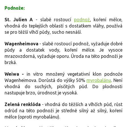
Podnože:
St. Julien A
- slabě rostoucí
podnož
, koření mělce,
vhodná do teplejších oblastí s dostatkem vláhy, používá
se pro těžší vlhčí půdy, sucho nesnáší.
Wagenheimova
- slabě rostoucí podnož, vyžaduje dobré
půdy a dostatek vody, koření mělce. Je vysoce
mrazovzdorná, vyžaduje oporu. Úroda na této podnoži je
brzká.
Weiwa -
in vitro množený vegetativní klon podnože
Wagenheimova. Dorůstá do výšky 50%
myrobalánu
. Není
vhodná do suchých, písčitých půd. Do plodnosti
nastupuje brzo, úrodnost je vysoká.
Zelená renklóda
- vhodná do těžších a vlhčích půd, růst
odrůd na této podnoži je středně silný až silný, koření
mělce (oproti myrobalánu).