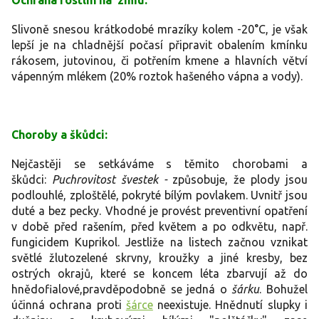
Ochrana rostlin na zimu:
Slivoně snesou krátkodobé mrazíky kolem -20°C, je však
lepší je na chladnější počasí připravit obalením kmínku
rákosem, jutovinou, či potřením kmene a hlavních větví
vápenným mlékem (20% roztok hašeného vápna a vody).
Choroby a škůdci:
Nejčastěji se setkáváme s těmito chorobami a
škůdci:
Puchrovitost švestek -
způsobuje, že plody jsou
podlouhlé, zploštělé, pokryté bílým povlakem. Uvnitř jsou
duté a bez pecky. Vhodné je provést preventivní opatření
v době před rašením, před květem a po odkvětu, např.
fungicidem Kuprikol. Jestliže na listech začnou vznikat
světlé žlutozelené skrvny, kroužky a jiné kresby, bez
ostrých okrajů, které se koncem léta zbarvují až do
hnědofialové,pravděpodobně se jedná o
šárku
. Bohužel
účinná ochrana proti
šárce
neexistuje. Hnědnutí slupky i