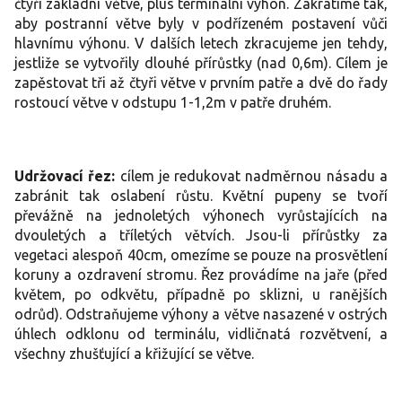
čtyři základní větve, plus terminální výhon. Zakrátíme tak,
aby postranní větve byly v podřízeném postavení vůči
hlavnímu výhonu. V dalších letech zkracujeme jen tehdy,
jestliže se vytvořily dlouhé přírůstky (nad 0,6m). Cílem je
zapěstovat tři až čtyři větve v prvním patře a dvě do řady
rostoucí větve v odstupu 1-1,2m v patře druhém.
Udržovací řez:
cílem je redukovat nadměrnou násadu a
zabránit tak oslabení růstu. Květní pupeny se tvoří
převážně na jednoletých výhonech vyrůstajících na
dvouletých a tříletých větvích. Jsou-li přírůstky za
vegetaci alespoň 40cm, omezíme se pouze na prosvětlení
koruny a ozdravení stromu. Řez provádíme na jaře (před
květem, po odkvětu, případně po sklizni, u ranějších
odrůd). Odstraňujeme výhony a větve nasazené v ostrých
úhlech odklonu od terminálu, vidličnatá rozvětvení, a
všechny zhušťující a křižující se větve.