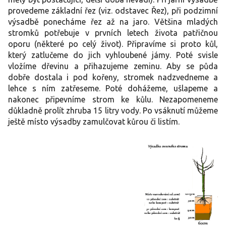
provedeme základní řez (viz. odstavec Řez), při podzimní
výsadbě ponecháme řez až na jaro. Většina mladých
stromků potřebuje v prvních letech života patřičnou
oporu (některé po celý život). Připravíme si proto kůl,
který zatlučeme do jich vyhloubené jámy. Poté svisle
vložíme dřevinu a přihazujeme zeminu. Aby se půda
dobře dostala i pod kořeny, stromek nadzvedneme a
lehce s ním zatřeseme. Poté dohážeme, ušlapeme a
nakonec připevníme strom ke kůlu. Nezapomeneme
důkladně prolít zhruba 15 litry vody. Po vsáknutí můžeme
ještě místo výsadby zamulčovat kůrou či listím.