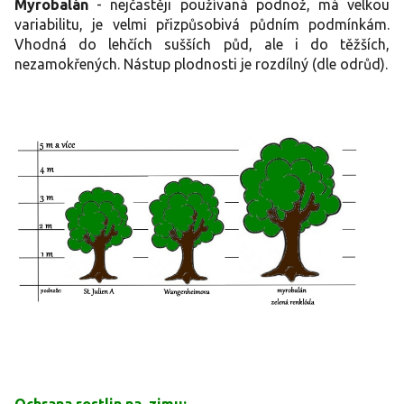
Myrobalán
- nejčastěji používaná podnož, má velkou
variabilitu, je velmi přizpůsobivá půdním podmínkám.
Vhodná do lehčích sušších půd, ale i do těžších,
nezamokřených. Nástup plodnosti je rozdílný (dle odrůd).