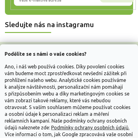
Sledujte nás na instagramu
Z
á
Podělíte se s námi o vaše cookies?
p
a
Ano, i náš web používá cookies. Díky povolení cookies
t
vám budeme moct zprostředkovat nevšední zážitek při
í
prohlížení našeho webu. Analytické cookies používáme
Vše o nákupu
k analýze návštěvnosti, personalizační nám pomáhají
s přizpůsobením webu a díky marketingovým cookies se
vám zobrazí takové reklamy, které vás nebudou
Informace pro Vás
otravovat.
S vaším souhlasem můžeme používat cookies
a osobní údaje k personalizaci reklam a měření
Kontakujte nás
reklamních kampaní. Naše podmínky ochrany osobních
údajů naleznete zde:
Podmínky ochrany osobních údajů.
Více informací o tom, jak Google zpracovává vaše osobní