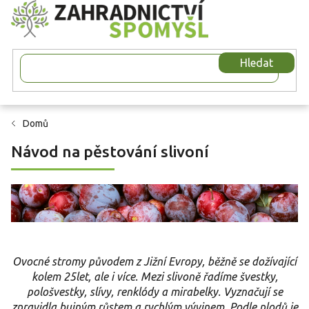
Přejít
na
obsah
Hledat
Domů
Návod na pěstování slivoní
Ovocné stromy původem z Jižní Evropy, běžně se dožívající
kolem 25let, ale i více. Mezi slivoně řadíme švestky,
pološvestky, slívy, renklódy a mirabelky. Vyznačují se
zpravidla bujným růstem a rychlým vývinem. Podle plodů je