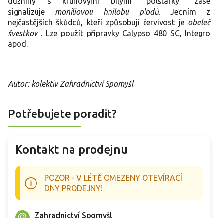
dužniny s kruhovými bílými "polštářky" zase
signalizuje
moniliovou hnilobu plodů
.
Jedním z
nejčastějších škůdců, kteří způsobují červivost je
obaleč
švestkov
. Lze použít přípravky Calypso 480 SC, Integro
apod.
Autor: kolektiv Zahradnictví Spomyšl
Potřebujete poradit?
Kontakt na prodejnu
POZOR - V LÉTĚ OMEZENY OTEVÍRACÍ
DNY PRODEJNY!
Zahradnictví Spomyšl