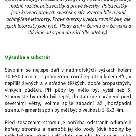
možné rozlišit pološvestky a pravé švestky. Pološvestky
jsou kříženci pravých švestek a slív. Kvetou bíle a mají
ochmýřené letorosty. Pravé švestky kvetou rovněž bíle, ale
jejich letorosty jsou lysé. Plody zrají v červnu a v červenci a
sbíráme od srpna do září (dle odrůdy).
Výsadba a substrát:
Slivoním se nejlépe daří v nadmořských výškách kolem
300-500 m.n.m., s průměrnou roční teplotou kolem 8°C, v
nepříliš živných a v středně těžkých, dobře propustných,
vlhkých půdách. PH půdy by mělo být vyšší než 5.
Stanoviště by mělo být teplé, dostatečně chráněné před
severními větry, volíme spíše západní až jihozápadní
stranu. Nejmenší spon by měl být o velikosti 5-6x3-4m.
Před zasazením stromu je potřeba odstranit odumřelé
kořeny stromku a namočit jej do vody (dvě hodiny by
měly být postačující, delší doba nevadí). Při jarní výsadbě