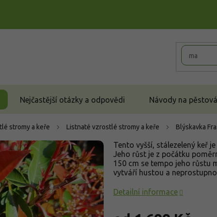
Nejčastější otázky a odpovědi
Návody na pěstován
tlé stromy a keře
Listnaté vzrostlé stromy a keře
Blýskavka Fra
Tento vyšší, stálezelený keř
Jeho růst je z počátku pomě
150 cm se tempo jeho růstu mí
vytváří hustou a neprostupno
Detailní informace