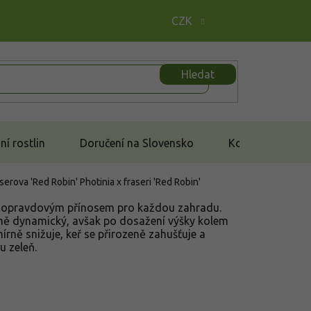
CZK
Hledat
í rostlin
Doručení na Slovensko
Kontakt
serova 'Red Robin'
Photinia x fraseri 'Red Robin'
 je opravdovým přínosem pro každou zahradu.
rně dynamický, avšak po dosažení výšky kolem
rně snižuje, keř se přirozeně zahušťuje a
u zeleň.