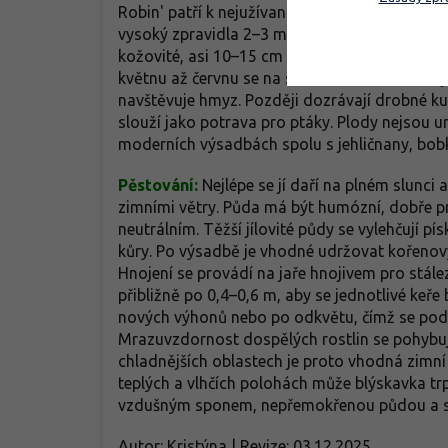
Robin' patří k nejužívanějším kultivarům a v 
vysoký zpravidla 2–3 m se šířkou 1,5–2,5 m, v i
kožovité, asi 10–15 cm dlouhé, na jaře výrazn
květnu až červnu se na starších rostlinách obj
navštěvuje hmyz. Později dozrávají drobné ku
slouží jako potrava pro ptáky. Plody nejsou u
moderních výsadbách spolu s jehličnany, bob
Pěstování:
Nejlépe se jí daří na plném slunc
zimními větry. Půda má být humózní, dobře p
neutrálním. Těžší jílovité půdy se vylehčují
kůry. Po výsadbě je vhodné udržovat kořeno
Hnojení se provádí na jaře hnojivem pro stáleze
přibližně po 0,4–0,6 m, aby se jednotlivé keře
nových výhonů nebo po odkvětu, čímž se podpoř
Mrazuvzdornost dospělých rostlin se pohybuj
chladnějších oblastech je proto vhodná zimn
teplých a vlhčích polohách může blýskavka trp
vzdušným sponem, nepřemokřenou půdou a s
Autor: Kristýna | Revize: 03.12.2025