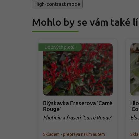
High-contrast mode
Mohlo by se vám také lí
Do živých plotů!
Blýskavka Fraserova 'Carré
Hlo
Rouge'
'Co
Photinia x fraseri 'Carré Rouge'
Ela
'Co
Skladem - přeprava naším autem
Skla