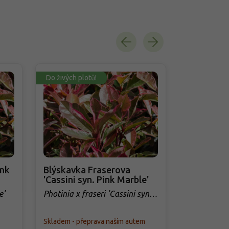
Do živých plotů!
Do živých pl
ink
Blýskavka Fraserova
Blýskavka
'Cassini syn. Pink Marble'
'Robusta 
e'
Photinia x fraseri 'Cassini syn.
Photinia x 
Pink Marble'
Compacta'
Skladem - přeprava naším autem
Skladem - př