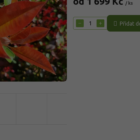
od
1 699 Kč
/ ks
Měrná
cena:
−
+
Přidat d