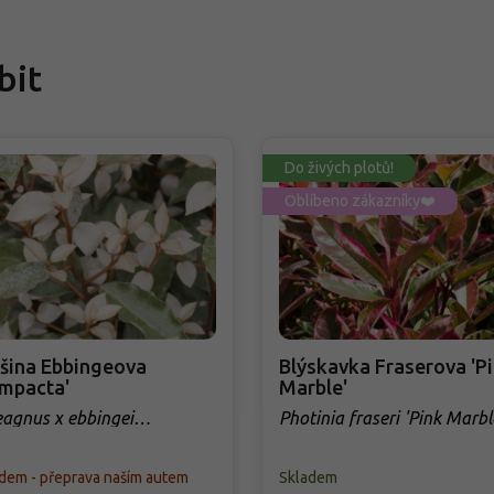
bit
Do živých plotů!
Oblíbeno zákazníky❤️
šina Ebbingeova
Blýskavka Fraserova 'P
mpacta'
Marble'
eagnus x ebbingei
Photinia fraseri 'Pink Marbl
mpacta'
dem - přeprava naším autem
Skladem