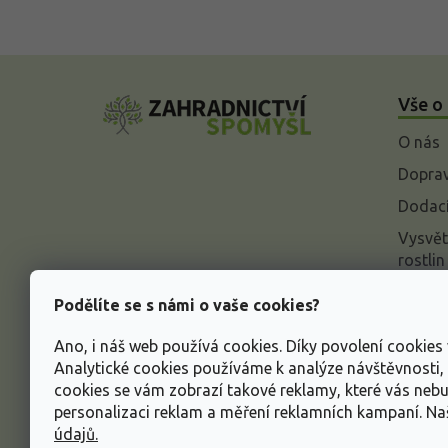
Z
á
Vše o
p
a
O nás
t
í
Doprav
Dodací
Vysvět
rostlin
Odstou
Podělíte se s námi o vaše cookies?
Rekla
Ano, i náš web používá cookies. Díky povolení cookie
Inform
Analytické cookies používáme k analýze návštěvnosti
údajů
cookies se vám zobrazí takové reklamy, které vás neb
Obcho
personalizaci reklam a měření reklamních kampaní. N
údajů.