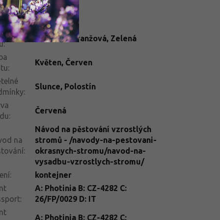
rva
Bílá
tu
:
rva
Červená
,
Oranžová
,
Zelená
tu
:
ba
Květen
,
Červen
tu
:
telné
Slunce
,
Polostín
dmínky
:
rva
Červená
odu
:
Návod na pěstování vzrostlých
vod na
stromů - /navody-na-pestovani-
tování
:
okrasnych-stromu/navod-na-
vysadbu-vzrostlych-stromu/
ení
:
kontejner
nt
A: Photinia B: CZ-4282 C:
ssport
:
26/FP/0029 D: IT
nt
A: Photinia B: CZ-4282 C: