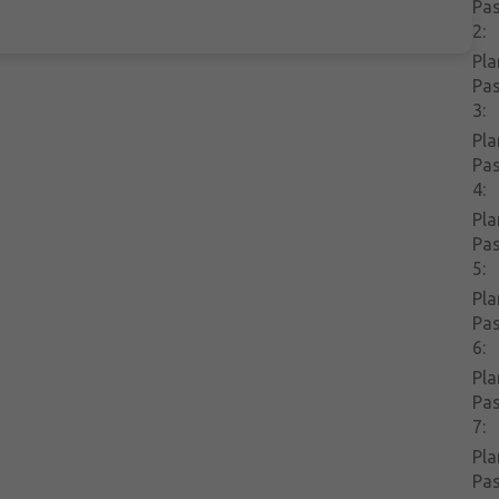
Pa
2
:
Pla
Pa
3
:
Pla
Pa
4
:
Pla
Pa
5
:
Pla
Pa
6
:
Pla
Pa
7
:
Pla
Pa