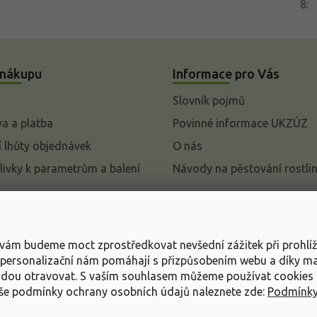
8
:
 nákupu
Informace pro Vás
Slovník pojmů
a a platba
Povinné informace UKZÚZ
 lhůty objednávek
O nás
livky k parametrům a balení
Návody na pěstování rostli
pení od kupní smlouvy
mace
s vám budeme moct zprostředkovat nevšední zážitek při prohlí
ace o ochraně osobních
, personalizační nám pomáhají s přizpůsobením webu a díky 
udou otravovat.
S vaším souhlasem můžeme používat cookies 
dní podmínky
aše podmínky ochrany osobních údajů naleznete zde:
Podmínky