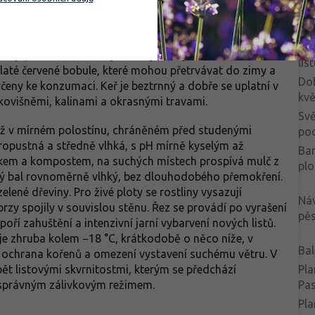
zahradách střední Evropy vytváří hustý keř či menší strom
Ba
deálních podmínkách i více. Listy jsou eliptické,
kvě
ě červené až bronzové a později tmavě zelené, lesklé. V
Ba
evují ploché chocholíky drobných bílých květů, které
lis
laté červené bobule, které mohou přetrvávat do zimy a
Do
rčeny ke konzumaci. Keř je beztrnný a dobře se uplatní v
kvě
kovišněmi, kalinami a okrasnými travami.
Svě
i až v mírném polostínu, chráněném před studenými
po
ropustná a středně vlhká, s pH mírně kyselým až
Ba
 pískem a kompostem, na suchých místech prospívá mulč z
pl
vý bal rovnoměrně vlhký, bez dlouhodobého přemokření.
lené dřeviny. Pro živé ploty se rostliny vysazují
Ná
 brzy spojily v souvislou stěnu. Řez se provádí po vyrašení
pěs
í zahuštění a intenzivní jarní vybarvení nových listů.
e zhruba kolem −18 °C, krátkodobě o něco níže, v
Bal
í ochrana kořenů a omezení vystavení suchému větru. V
ět listovými skvrnitostmi, kterým se předchází
Pla
právným zálivkovým režimem.
Pa
Pla