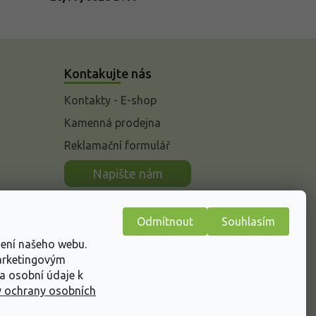
Kontakujte nás
Kontakty - E-shop
Kamenná prodejna
Reklamační formulář
n
Napište nám
Odmítnout
Souhlasím
žení našeho webu.
marketingovým
a osobní údaje k
 ochrany osobních