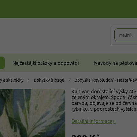
Nejčastější otázky a odpovědi
Návody na pěstován
y a skalničky
Bohyšky (Hosty)
Bohyška 'Revolution' - Hosta 'Re
Kultivar, dorůstající výšky 40
zeleným okrajem. Spodní část l
barvou, objevuje se od června
rybníků, v podrostech vyšších 
Detailní informace