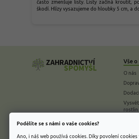
často zmenšuje listy. Listy začíná kroutit, 
škodí. Hlízy vysazujeme do hloubky 5 cm, a d
Z
á
Vše o
p
a
O nás
t
í
Doprav
Dodací
Vysvět
rostlin
Odstou
Podělíte se s námi o vaše cookies?
Rekla
Ano, i náš web používá cookies. Díky povolení cookie