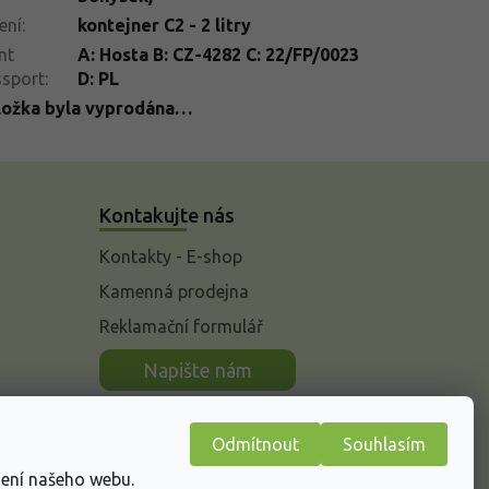
ení
:
kontejner C2 - 2 litry
nt
A: Hosta B: CZ-4282 C: 22/FP/0023
ssport
:
D: PL
ložka byla vyprodána…
Kontakujte nás
Kontakty - E-shop
Kamenná prodejna
Reklamační formulář
n
Napište nám
Odmítnout
Souhlasím
žení našeho webu.