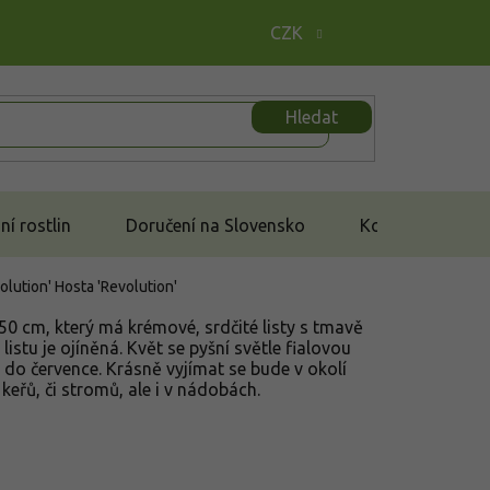
CZK
Hledat
í rostlin
Doručení na Slovensko
Kontakt
volution'
Hosta 'Revolution'
-50 cm, který má krémové, srdčité listy s tmavě
istu je ojíněná. Květ se pyšní světle fialovou
 do července. Krásně vyjímat se bude v okolí
keřů, či stromů, ale i v nádobách.