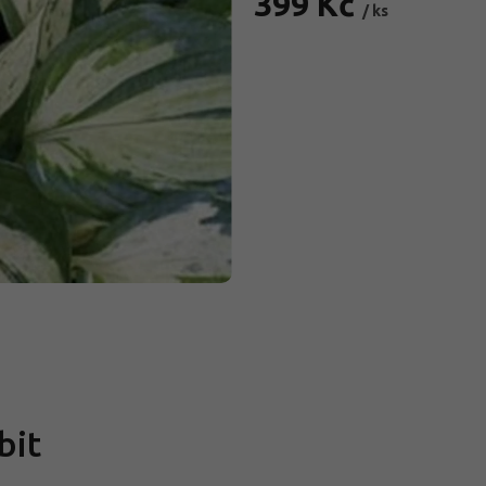
399 Kč
/ ks
Měrná
cena:
bit