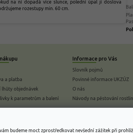
pokud na ní dopadá více slunce, polední úpal jí doslova
Bal
održujeme rozestupy min. 60 cm.
Pla
Pa
Po
 nákupu
Informace pro Vás
Slovník pojmů
a a platba
Povinné informace UKZÚZ
 lhůty objednávek
O nás
livky k parametrům a balení
Návody na pěstování rostli
pení od kupní smlouvy
mace
s vám budeme moct zprostředkovat nevšední zážitek při prohlí