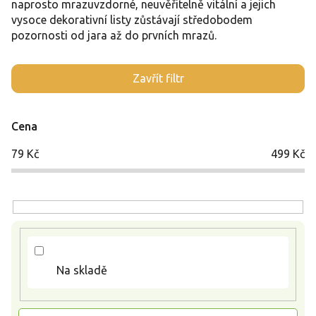
naprosto mrazuvzdorné, neuvěřitelně vitální a jejich
vysoce dekorativní listy zůstávají středobodem
pozornosti od jara až do prvních mrazů.
V
Zavřít filtr
ý
p
i
Cena
s
p
79
Kč
499
Kč
r
o
d
u
k
t
ů
Na skladě