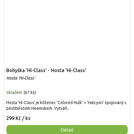
Bohyška 'Hi-Class' - Hosta 'Hi-Class'
Hosta 'Hi-Class'
Skladem
(
67 ks
)
Hosta 'Hi-Class' je kříženec 'Colored Hulk' × 'Halcyon' spojovaný s
pěstitelstvím Heemskerk. Vytváří...
299 Kč
/ ks
Detail