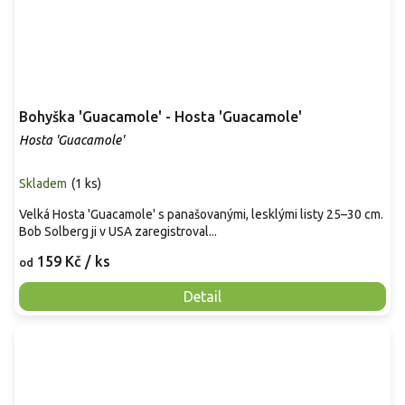
Bohyška 'Guacamole' - Hosta 'Guacamole'
Hosta 'Guacamole'
Skladem
(
1 ks
)
Velká Hosta 'Guacamole' s panašovanými, lesklými listy 25–30 cm.
Bob Solberg ji v USA zaregistroval...
159 Kč
/ ks
od
Detail