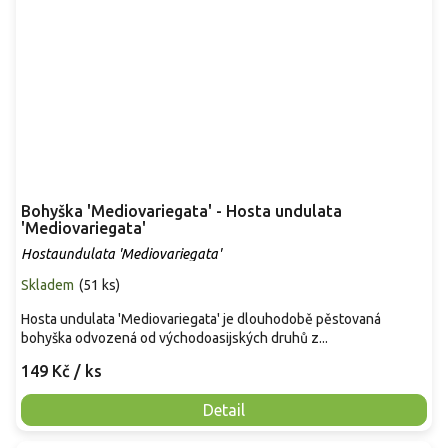
Bohyška 'Mediovariegata' - Hosta undulata
'Mediovariegata'
Hostaundulata 'Mediovariegata'
Skladem
(
51 ks
)
Hosta undulata 'Mediovariegata' je dlouhodobě pěstovaná
bohyška odvozená od východoasijských druhů z...
149 Kč
/ ks
Detail