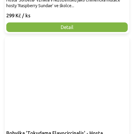
hosty 'Raspberry Sundae' ve školce...
299 Kč
/ ks
Detail
Bohyška 'Tokudama Flavocircinalis' - Hosta