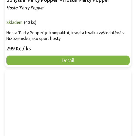
Bohyška 'Party Popper' - Hosta 'Party Popper'
Hosta 'Party Popper'
Skladem
(
40 ks
)
Hosta 'Party Popper' je kompaktní, trsnatá trvalka vyšlechtěná v
Nizozemsku jako sport hosty...
299 Kč
/ ks
Detail