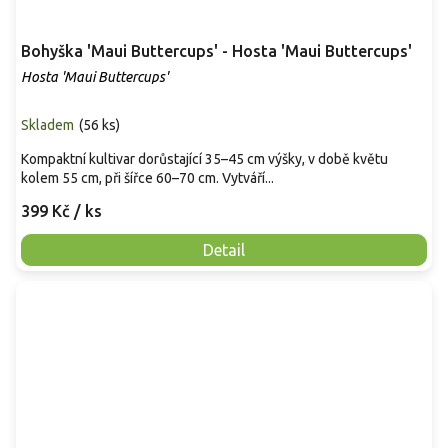
Bohyška 'Maui Buttercups' - Hosta 'Maui Buttercups'
Hosta 'Maui Buttercups'
Skladem
(
56 ks
)
Kompaktní kultivar dorůstající 35–45 cm výšky, v době květu
kolem 55 cm, při šířce 60–70 cm. Vytváří...
399 Kč
/ ks
Detail