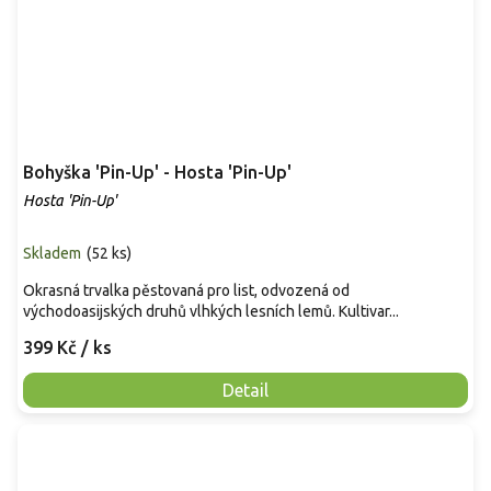
Bohyška 'Pin-Up' - Hosta 'Pin-Up'
Hosta 'Pin-Up'
Skladem
(
52 ks
)
Okrasná trvalka pěstovaná pro list, odvozená od
východoasijských druhů vlhkých lesních lemů. Kultivar...
399 Kč
/ ks
Detail