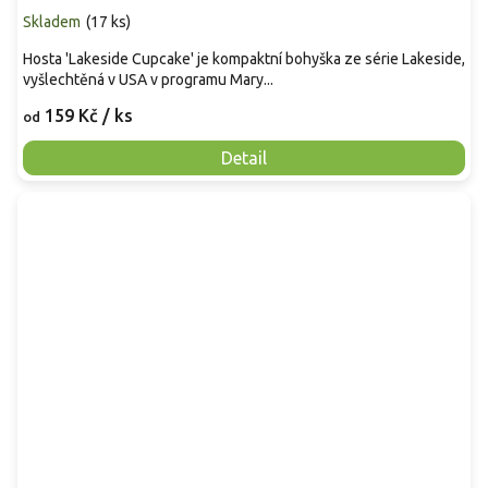
Skladem
(
17 ks
)
Hosta 'Lakeside Cupcake' je kompaktní bohyška ze série Lakeside,
vyšlechtěná v USA v programu Mary...
159 Kč
/ ks
od
Detail