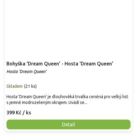
Bohyška 'Dream Queen' - Hosta 'Dream Queen'
Hosta 'Dream Queen'
Skladem
(
21 ks
)
Hosta 'Dream Queen' je dlouhověká trvalka ceněná pro velký list
s jemně modrozeleným okrajem. Uvádí se...
399 Kč
/ ks
Detail