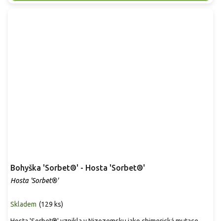
Bohyška 'Sorbet®' - Hosta 'Sorbet®'
Hosta 'Sorbet®'
Skladem
(
129 ks
)
Hosta 'Sorbet®' vznikla v Nizozemsku jako chimerická mutace