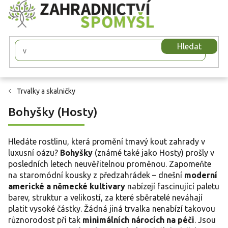
Přejít
na
obsah
Hledat
Trvalky a skalničky
Bohyšky (Hosty)
Hledáte rostlinu, která promění tmavý kout zahrady v
luxusní oázu?
Bohyšky
(známé také jako Hosty) prošly v
posledních letech neuvěřitelnou proměnou. Zapomeňte
na staromódní kousky z předzahrádek – dnešní
moderní
americké a německé kultivary
nabízejí fascinující paletu
barev, struktur a velikostí, za které sběratelé neváhají
platit vysoké částky. Žádná jiná trvalka nenabízí takovou
různorodost při tak
minimálních nárocích na péči
. Jsou