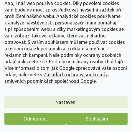
Ano, i náš web používá cookies. Díky povolení cookies
389 Kč
/ ks
vám budeme moct zprostředkovat nevšední zážitek při
prohlížení našeho webu. Analytické cookies používáme
Detail
k analýze návštěvnosti, personalizační nám pomáhají
s přizpůsobením webu a díky marketingovým cookies se
vám zobrazí takové reklamy, které vás nebudou
otravovat.
S vaším souhlasem můžeme používat cookies
a osobní údaje k personalizaci reklam a měření
reklamních kampaní. Naše podmínky ochrany osobních
údajů naleznete zde:
Podmínky ochrany osobních údajů.
Více informací o tom, jak Google zpracovává vaše osobní
údaje, naleznete v
Zásadách ochrany soukromí a
smluvních podmínkách společnosti Google
.
Nastavení
Odmítnout
Souhlasím
Bohyška 'Empress Wu' - Hosta 'Empress Wu'
Máme pro vás malý dárek
Hosta 'Empress Wu'