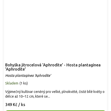
Bohyška jitrocelová 'Aphrodite' - Hosta plantaginea
'Aphrodite'
Hosta plantaginea 'Aphrodite'
Skladem
(
1 ks
)
Výjimečný kultivar ceněný pro velké, plnokvěté, čistě bílé květy o
délce až 10–12 cm, které se...
349 Kč
/ ks