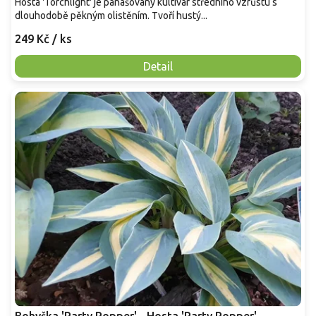
Hosta 'Torchlight' je panašovaný kultivar středního vzrůstu s
dlouhodobě pěkným olistěním. Tvoří hustý...
249 Kč
/ ks
Detail