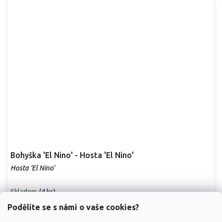
Bohyška 'El Nino' - Hosta 'El Nino'
Hosta 'El Nino'
Skladem
(
4 ks
)
Podělíte se s námi o vaše cookies?
Hosta 'El Nino' je panašovaný kultivar z okruhu Hosta 'Halcyon'.
Uvádí se původce Piet Warmerdam (NL),...