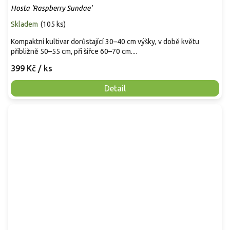
Hosta 'Raspberry Sundae'
Skladem
(
105 ks
)
Kompaktní kultivar dorůstající 30–40 cm výšky, v době květu
přibližně 50–55 cm, při šířce 60–70 cm....
399 Kč
/ ks
Detail