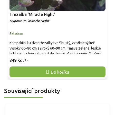
Třezalka 'Miracle Night'
K
Hypericum 'Miracle Night'
K
Skladem
S
Kompaktní kultivar třezalky tvoří hustý, vzpřímený keř
O
vysoký 60–80 cm a široký 60–90 cm. Tmavě zelené, lesklé
r
listy se na slunci zbarvují do vínové až purpurové. Od června
W
do září, někdy až do října, nese žluté až oranžově žluté květy
349 Kč
/ ks
u
o
s výraznými tyčinkami. Po nich dozrávají lesklé plody, které
š
přecházejí z oranžové a červené do mahagonově purpurové
Do košíku
2
až téměř černé. Hodí se do záhonů, nízkých lemů,
c
městských výsadeb i nádob. Větvičky lze použít do
k
podzimních vazeb.
h
Související produkty