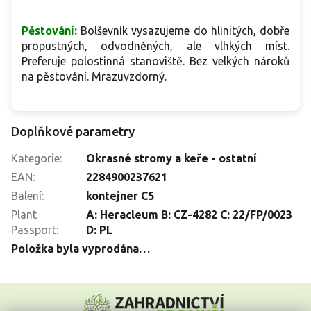
Pěstování:
Bolševník vysazujeme do hlinitých, dobře
propustných, odvodněných, ale vlhkých míst.
Preferuje polostinná stanoviště. Bez velkých nároků
na pěstování. Mrazuvzdorný.
Doplňkové parametry
Kategorie
:
Okrasné stromy a keře - ostatní
EAN
:
2284900237621
Balení
:
kontejner C5
Plant
A: Heracleum B: CZ-4282 C: 22/FP/0023
Passport
:
D: PL
Položka byla vyprodána…
Z
á