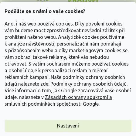
p
a
Podělíte se s námi o vaše cookies?
t
Vše o nákupu
í
Ano, i náš web používá cookies. Díky povolení cookies
vám budeme moct zprostředkovat nevšední zážitek při
prohlížení našeho webu. Analytické cookies používáme
Informace pro Vás
k analýze návštěvnosti, personalizační nám pomáhají
s přizpůsobením webu a díky marketingovým cookies se
Kontakujte nás
vám zobrazí takové reklamy, které vás nebudou
otravovat.
S vaším souhlasem můžeme používat cookies
a osobní údaje k personalizaci reklam a měření
reklamních kampaní. Naše podmínky ochrany osobních
údajů naleznete zde:
Podmínky ochrany osobních údajů.
Více informací o tom, jak Google zpracovává vaše osobní
údaje, naleznete v
Zásadách ochrany soukromí a
smluvních podmínkách společnosti Google
.
Vytvořil Shoptet
Nastavení