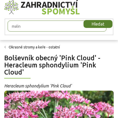
Přejít
na
obsah
Hledat
Okrasné stromy a keře - ostatní
Bolševník obecný 'Pink Cloud' -
Heracleum sphondylium 'Pink
Cloud'
Heracleum sphondylium 'Pink Cloud'