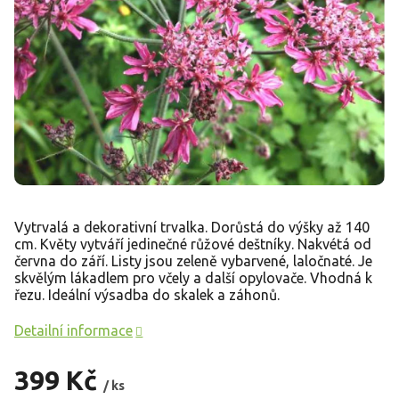
Vytrvalá a dekorativní trvalka. Dorůstá do výšky až 140
cm. Květy vytváří jedinečné růžové deštníky. Nakvétá od
června do září. Listy jsou zeleně vybarvené, laločnaté. Je
skvělým lákadlem pro včely a další opylovače. Vhodná k
řezu. Ideální výsadba do skalek a záhonů.
Detailní informace
399 Kč
/ ks