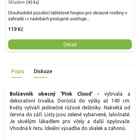
Skladem
(
45 ks
)
Dlouhodobě působící tabletové hnojivo pro okrasné rostliny v
zahradě i v nádobách postupně uvolňuje...
119 Kč
Detail
Popis
Diskuze
Bolševník obecný 'Pink Cloud' -
vytrvalá a
dekorativní trvalka. Dorůstá do výšky až 140 cm.
Květy vytváří jedinečné růžové deštníky. Nakvétá od
června do září. Listy jsou zeleně vybarvené, laločnaté.
Je skvělým lákadlem pro včely a další opylovače.
Vhodná k řezu. Ideální výsadba do skalek a záhonů.