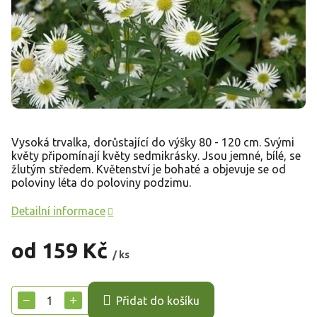
Vysoká trvalka, dorůstající do výšky 80 - 120 cm. Svými
květy připomínají květy sedmikrásky. Jsou jemné, bílé, se
žlutým středem. Květenství je bohaté a objevuje se od
poloviny léta do poloviny podzimu.
Detailní informace
od
159 Kč
/ ks
Měrná
cena:
−
+
Přidat do košíku