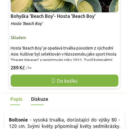
Bohyška 'Beach Boy'- Hosta 'Beach Boy'
B
Hosta 'Beach Boy'
H
Skladem
S
Hosta 'Beach Boy' je opadavá trvalka původem z východní
H
Asie. Kultivar byl selektován v Nizozemsku jako sport Hosta
d
'Dream Weaver' a registrován roku 2011. Tvoří kompaktní trs
4
asi 40–50 cm vysoký a 70–90 cm široký. Listy jsou široce
s
289 Kč
2
/ ks
srdčité, velmi silné, výrazně žilkované, se žlutozeleným až
z
krémovým středem a modrozeleným lemem. Od června do
l
Do košíku
září nese stvoly 60–70 cm s bílými, nálevkovitými květy,
s
navštěvovanými opylovači. Bez trnů, obvykle nejedovatá pro
b
lidi, po požití může dráždit domácí zvířata. Vhodná do
n
Popis
Diskuze
podrostu dřevin i do nádob, ladí s kapradinami a dlužichami.
Boltonie
- vysoká trvalka, dorůstající do výšky 80 -
120 cm. Svými květy připomínají květy sedmikrásky.