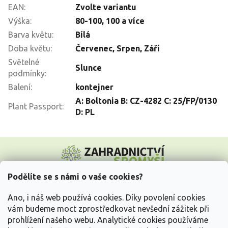
EAN
:
Zvolte variantu
Výška
:
80-100
,
100 a více
Barva květu
:
Bílá
Doba květu
:
Červenec
,
Srpen
,
Září
Světelné
Slunce
podmínky
:
Balení
:
kontejner
A: Boltonia B: CZ-4282 C: 25/FP/0130
Plant Passport
:
D: PL
Z
á
p
a
Podělíte se s námi o vaše cookies?
t
Vše o nákupu
í
Ano, i náš web používá cookies. Díky povolení cookies
vám budeme moct zprostředkovat nevšední zážitek při
prohlížení našeho webu. Analytické cookies používáme
Informace pro Vás