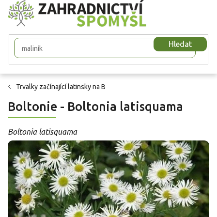
Přejít
na
obsah
Hledat
Trvalky začínající latinsky na B
Boltonie - Boltonia latisquama
Boltonia latisquama