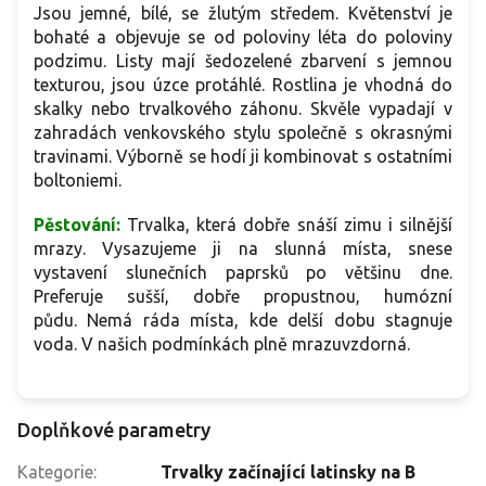
Jsou jemné, bílé, se žlutým středem. Květenství je
bohaté a objevuje se od poloviny léta do poloviny
podzimu. Listy mají šedozelené zbarvení s jemnou
texturou, jsou úzce protáhlé. Rostlina je vhodná do
skalky nebo trvalkového záhonu. Skvěle vypadají v
zahradách venkovského stylu společně s okrasnými
travinami. Výborně se hodí ji kombinovat s ostatními
boltoniemi.
Pěstování:
Trvalka, která dobře snáší zimu i silnější
mrazy. Vysazujeme ji na slunná místa, snese
vystavení slunečních paprsků po většinu dne.
Preferuje sušší, dobře propustnou, humózní
půdu. Nemá ráda místa, kde delší dobu stagnuje
voda. V našich podmínkách plně mrazuvzdorná.
Doplňkové parametry
Kategorie
:
Trvalky začínající latinsky na B