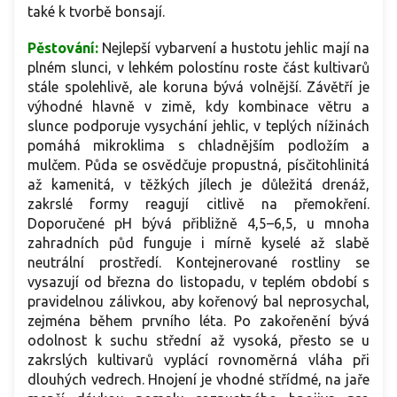
také k tvorbě bonsají.
Pěstování:
Nejlepší vybarvení a hustotu jehlic mají na
plném slunci, v lehkém polostínu roste část kultivarů
stále spolehlivě, ale koruna bývá volnější. Závětří je
výhodné hlavně v zimě, kdy kombinace větru a
slunce podporuje vysychání jehlic, v teplých nížinách
pomáhá mikroklima s chladnějším podložím a
mulčem. Půda se osvědčuje propustná, písčitohlinitá
až kamenitá, v těžkých jílech je důležitá drenáž,
zakrslé formy reagují citlivě na přemokření.
Doporučené pH bývá přibližně 4,5–6,5, u mnoha
zahradních půd funguje i mírně kyselé až slabě
neutrální prostředí. Kontejnerované rostliny se
vysazují od března do listopadu, v teplém období s
pravidelnou zálivkou, aby kořenový bal neprosychal,
zejména během prvního léta. Po zakořenění bývá
odolnost k suchu střední až vysoká, přesto se u
zakrslých kultivarů vyplácí rovnoměrná vláha při
dlouhých vedrech. Hnojení je vhodné střídmé, na jaře