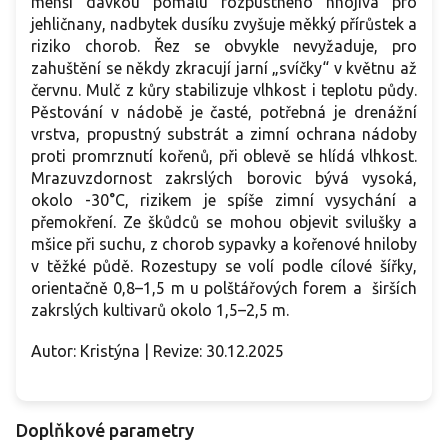
menší dávkou pomalu rozpustného hnojiva pro
jehličnany, nadbytek dusíku zvyšuje měkký přírůstek a
riziko chorob. Řez se obvykle nevyžaduje, pro
zahuštění se někdy zkracují jarní „svíčky“ v květnu až
červnu. Mulč z kůry stabilizuje vlhkost i teplotu půdy.
Pěstování v nádobě je časté, potřebná je drenážní
vrstva, propustný substrát a zimní ochrana nádoby
proti promrznutí kořenů, při oblevě se hlídá vlhkost.
Mrazuvzdornost zakrslých borovic bývá vysoká,
okolo -30°C, rizikem je spíše zimní vysychání a
přemokření. Ze škůdců se mohou objevit svilušky a
mšice při suchu, z chorob sypavky a kořenové hniloby
v těžké půdě. Rozestupy se volí podle cílové šířky,
orientačně 0,8–1,5 m u polštářových forem a širších
zakrslých kultivarů okolo 1,5–2,5 m.
Autor: Kristýna | Revize: 30.12.2025
Doplňkové parametry