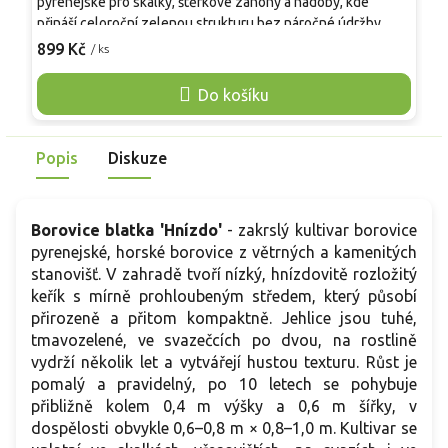
pyrenejské pro skalky, štěrkové záhony a nádoby, kde
p
přináší celoroční zelenou strukturu bez náročné údržby.
š
Roste pomalu a vytváří rozložitý, kompaktní habitus, v
899 Kč
/ ks
a
o
dospělosti přibližně 0,5–0,8 m × 0,8–1,2 m. Jehlice jsou tuhé
v
a tmavozelené, výsadba dobře snáší slunné stanoviště i vítr.
Do košíku
c
Oproti běžné borovici lesní zůstává výrazně nižší, proto se
p
hodí i do malých zahrad. Mrazuvzdornost umožňuje
z
celoroční pěstování venku.
Popis
Diskuze
°
Borovice blatka 'Hnízdo'
- zakrslý kultivar borovice
pyrenejské, horské borovice z větrných a kamenitých
stanovišť. V zahradě tvoří nízký, hnízdovitě rozložitý
keřík s mírně prohloubeným středem, který působí
přirozeně a přitom kompaktně. Jehlice jsou tuhé,
tmavozelené, ve svazečcích po dvou, na rostlině
vydrží několik let a vytvářejí hustou texturu. Růst je
pomalý a pravidelný, po 10 letech se pohybuje
přibližně kolem 0,4 m výšky a 0,6 m šířky, v
dospělosti obvykle 0,6–0,8 m × 0,8–1,0 m. Kultivar se