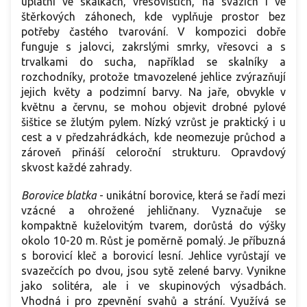
uplatní ve skalkách, vřesovištích, na svazích i ve
štěrkových záhonech, kde vyplňuje prostor bez
potřeby častého tvarování. V kompozici dobře
funguje s jalovci, zakrslými smrky, vřesovci a s
trvalkami do sucha, například se skalníky a
rozchodníky, protože tmavozelené jehlice zvýrazňují
jejich květy a podzimní barvy. Na jaře, obvykle v
květnu a červnu, se mohou objevit drobné pylové
šištice se žlutým pylem. Nízký vzrůst je praktický i u
cest a v předzahrádkách, kde neomezuje průchod a
zároveň přináší celoroční strukturu. Opravdový
skvost každé zahrady.
Borovice blatka
- unikátní borovice, která se řadí mezi
vzácné a ohrožené jehličnany. Vyznačuje se
kompaktně kuželovitým tvarem, dorůstá do výšky
okolo 10-20 m. Růst je poměrně pomalý. Je příbuzná
s borovicí kleč a borovicí lesní. Jehlice vyrůstají ve
svazečcích po dvou, jsou sytě zelené barvy. Vynikne
jako solitéra, ale i ve skupinových výsadbách.
Vhodná i pro zpevnění svahů a strání. Využívá se