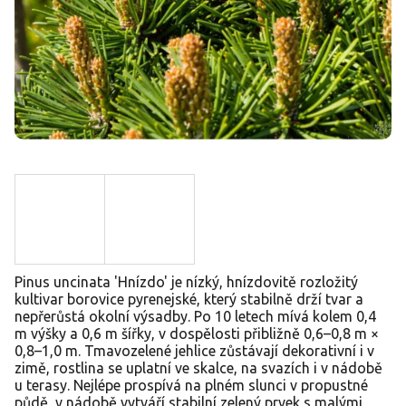
Pinus uncinata 'Hnízdo' je nízký, hnízdovitě rozložitý
kultivar borovice pyrenejské, který stabilně drží tvar a
nepřerůstá okolní výsadby. Po 10 letech mívá kolem 0,4
m výšky a 0,6 m šířky, v dospělosti přibližně 0,6–0,8 m ×
0,8–1,0 m. Tmavozelené jehlice zůstávají dekorativní i v
zimě, rostlina se uplatní ve skalce, na svazích i v nádobě
u terasy. Nejlépe prospívá na plném slunci v propustné
půdě, v nádobě vytváří stabilní zelený prvek s malými