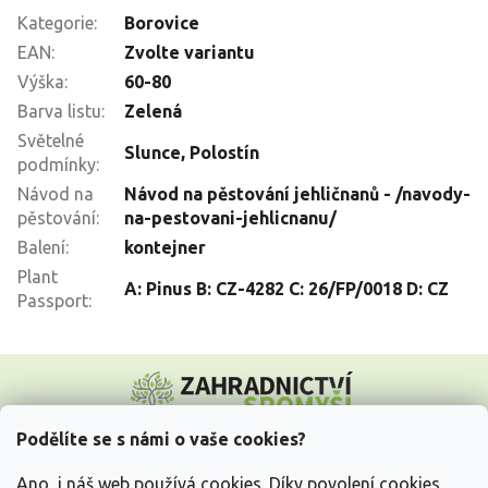
Kategorie
:
Borovice
EAN
:
Zvolte variantu
Výška
:
60-80
Barva listu
:
Zelená
Světelné
Slunce
,
Polostín
podmínky
:
Návod na
Návod na pěstování jehličnanů - /navody-
pěstování
:
na-pestovani-jehlicnanu/
Balení
:
kontejner
Plant
A: Pinus B: CZ-4282 C: 26/FP/0018 D: CZ
Passport
:
Z
á
p
a
Podělíte se s námi o vaše cookies?
t
Vše o nákupu
í
Ano, i náš web používá cookies. Díky povolení cookies