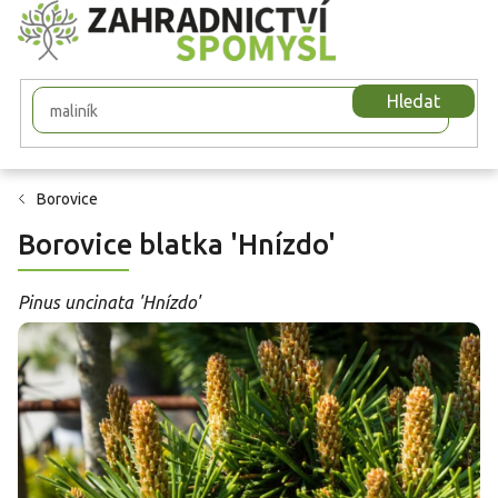
Přejít
na
obsah
Hledat
Borovice
Borovice blatka 'Hnízdo'
Pinus uncinata 'Hnízdo'