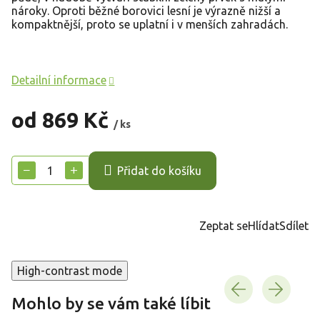
nároky. Oproti běžné borovici lesní je výrazně nižší a
kompaktnější, proto se uplatní i v menších zahradách.
Detailní informace
od
869 Kč
/ ks
Měrná
cena:
−
+
Přidat do košíku
Zeptat se
Hlídat
Sdílet
High-contrast mode
Mohlo by se vám také líbit