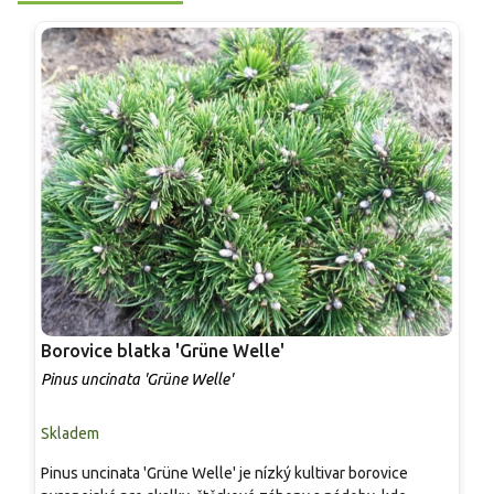
Borovice blatka 'Grüne Welle'
B
Pinus uncinata 'Grüne Welle'
P
Skladem
S
Pinus uncinata 'Grüne Welle' je nízký kultivar borovice
P