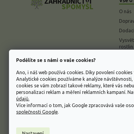
p
a
O nás
t
í
Doprav
Dodací
Vysvět
rostlin
Odstou
Podělíte se s námi o vaše cookies?
Rekla
Ano, i náš web používá cookies. Díky povolení cookie
Inform
Analytické cookies používáme k analýze návštěvnosti
údajů
cookies se vám zobrazí takové reklamy, které vás neb
Obcho
personalizaci reklam a měření reklamních kampaní. N
údajů.
Více informací o tom, jak Google zpracovává vaše oso
společnosti Google
.
Nastavení