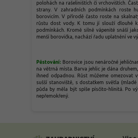
polohách na rašeliništích či vrchovištích. Ča
strany. V zahradních podmínkách roste hu
borovicím. V přírodě často roste na skalnat
růstu dost vody. K tomu jí slouží dlouhé ko
podmínkách. Kromě silně vápenité snáší jak
menší borovička, nachází řadu uplatnění ve 
Pěstování:
Borovice jsou nenáročné jehličn
na větrná místa. Barva jehlic je dána druhem, 
ihned odpadnou. Růst můžeme omezovat vyš
sušší stanoviště, s dostatkem světla (mladé b
půda by měla být spíše písčito-hlinitá. Po 
nepřemokřený.
Z
á
Vše o