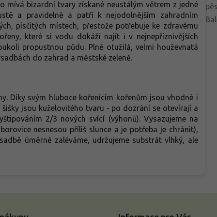
sto mívá bizardní tvary získané neustálým větrem z jedné
pěs
stě a pravidelně a patří k nejodolnějším zahradním
Bal
ých, písčitých místech, přestože potřebuje ke zdravému
řeny, které si vodu dokáží najít i v nejnepříznivějších
oukoli propustnou půdu. Plně otužilá, velmi houževnatá
výsadbách do zahrad a městské zeleně.
any. Díky svým hluboce kořenícím kořenům jsou vhodné i
šišky jsou kuželovitého tvaru - po dozrání se otevírají a
tipováním 2/3 nových svící (výhonů). Vysazujeme na
orovice nesnesou příliš slunce a je potřeba je chránit),
výsadbě úměrně zaléváme, udržujeme substrát vlhký, ale
 nákupu
Informace pro Vás