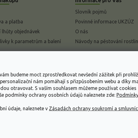
Slovník pojmů
a a platba
Povinné informace UKZÚZ
 lhůty objednávek
O nás
livky k parametrům a balení
Návody na pěstování rostli
pení od kupní smlouvy
mace
s vám budeme moct zprostředkovat nevšední zážitek při prohlí
ace o ochraně osobních
, personalizační nám pomáhají s přizpůsobením webu a díky 
udou otravovat.
S vaším souhlasem můžeme používat cookies 
dní podmínky
aše podmínky ochrany osobních údajů naleznete zde:
Podmínky
bní údaje, naleznete v
Zásadách ochrany soukromí a smluvní