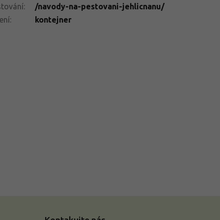
tování
:
/navody-na-pestovani-jehlicnanu/
ení
:
kontejner
Kontakujte nás