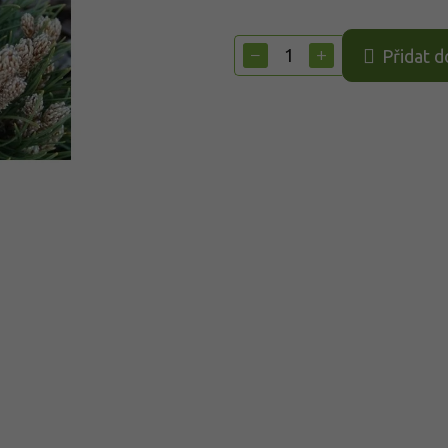
Měrná
cena:
−
+
Přidat d