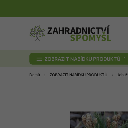
Přejít
na
obsah
ZOBRAZIT NABÍDKU PRODUKTŮ
Domů
ZOBRAZIT NABÍDKU PRODUKTŮ
Jehli