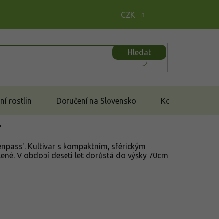
CZK
Hledat
í rostlin
Doručení na Slovensko
Kontakt
'
enpass'. Kultivar s kompaktním, sférickým
lené. V období deseti let dorůstá do výšky 70cm