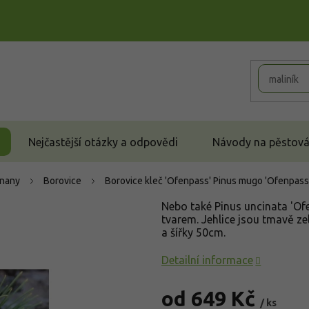
Nejčastější otázky a odpovědi
Návody na pěstován
čnany
Borovice
Borovice kleč 'Ofenpass'
Pinus mugo 'Ofenpass
Nebo také Pinus uncinata 'Of
tvarem. Jehlice jsou tmavě ze
a šířky 50cm.
Detailní informace
od
649 Kč
/ ks