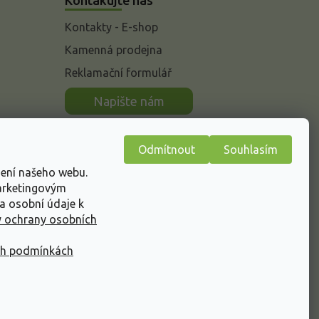
Kontakty - E-shop
Kamenná prodejna
Reklamační formulář
n
Napište nám
Odmítnout
Souhlasím
žení našeho webu.
marketingovým
a osobní údaje k
 ochrany osobních
ch podmínkách